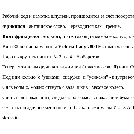
Рабочий ход и намотка шпульки, производится за счёт поворот
Фрикцион
- английское слово. Переводится как - трение.
Винт фрикциона
- это винт, прижимающий маховое колесо, к н
Винт Фрикциона машины
Victoria Lady 7800 F
- пластмассовы
Надо выкрутить
винтик № 2,
на 4 – 5 оборотов.
Теперь можно выкручивать зажимной ( пластмассовый) винт Ф
Под ним кольцо, с "ушками" снаружи, и "усиками" - внутри ко
Сняв кольцо, можно стянуть с вала, шкив - маховое колесо.
Снять налёт ржавчины, следы старого масла, наждачной бумаго
Смазать посадочное место шкива, 1- 2 каплями масла И - 18 А. 
Фото 6.