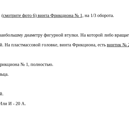
а
(смотрите фото 6) винта Фрикциона № 1,
на 1/3 оборота.
аибольшму диаметру фигурной втулки. На которой либо вращается
й. На пластмассовой головке, винта Фрикциона, есть
винтик № 
рикциона № 1, полностью.
льца.
й.
Или И - 20 А.