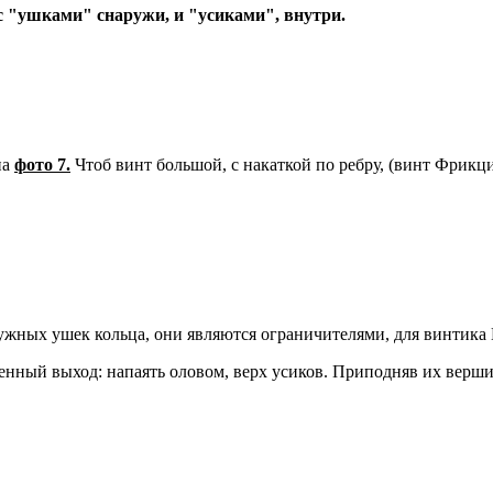
 с "ушками" снаружи, и "усиками", внутри.
на
фото 7.
Чтоб винт большой, с накаткой по ребру, (винт Фрикци
ружных ушек кольца, они являются ограничителями, для винтика 
енный выход: напаять оловом, верх усиков. Приподняв их вершины