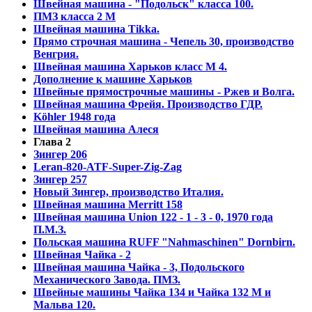
Швейная машина - "Подольск" класса 100.
ПМЗ класса 2 М
Швейная машина Tikka.
Прямо строчная машина - Чепель 30, производство
Венгрия.
Швейная машина Харьков класс М 4.
Дополнение к машине Харьков
Швейные прямострочные машины - Ржев и Волга.
Швейная машина Фрейя. Производство ГДР.
Köhler 1948 года
Швейная машина Алеся
Глава 2
Зингер 206
Leran-820-ATF-Super-Zig-Zag
Зингер 257
Новый Зингер, производство Италия.
Швейная машина Merritt 158
Швейная машина Union 122 - 1 - 3 - 0, 1970 года
П.М.З.
Польская машина RUFF "Nahmaschinen" Dornbirn.
Швейная Чайка - 2
Швейная машина Чайка - 3, Подольского
Механического Завода. ПМЗ.
Швейные машины Чайка 134 и Чайка 132 М и
Мальва 120.