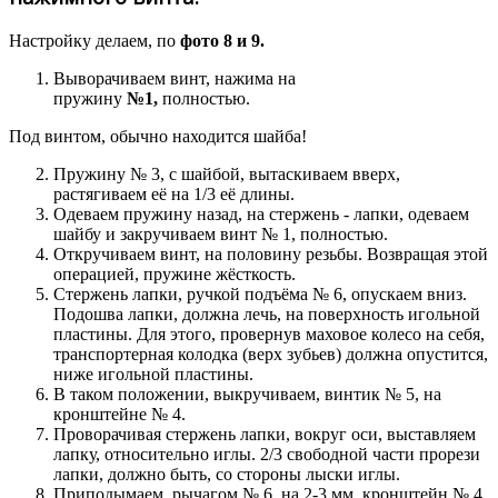
Настройку делаем, по
фото 8 и 9.
Выворачиваем винт, нажима на
пружину
№1,
полностью.
Под винтом, обычно находится шайба!
Пружину № 3, с шайбой, вытаскиваем вверх,
растягиваем её на 1/3 её длины.
Одеваем пружину назад, на стержень - лапки, одеваем
шайбу и закручиваем винт № 1, полностью.
Откручиваем винт, на половину резьбы. Возвращая этой
операцией, пружине жёсткость.
Стержень лапки, ручкой подъёма № 6, опускаем вниз.
Подошва лапки, должна лечь, на поверхность игольной
пластины. Для этого, провернув маховое колесо на себя,
транспортерная колодка (верх зубьев) должна опустится,
ниже игольной пластины.
В таком положении, выкручиваем, винтик № 5, на
кронштейне № 4.
Проворачивая стержень лапки, вокруг оси, выставляем
лапку, относительно иглы. 2/3 свободной части прорези
лапки, должно быть, со стороны лыски иглы.
Приподымаем, рычагом № 6, на 2-3 мм, кронштейн № 4.