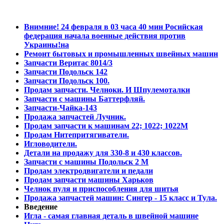
Внимние! 24 февраля в 03 часа 40 мин Росийская
федерация начала военные действия против
Украины!на
Ремонт бытовых и промышленных швейных машин
Запчасти Веритас 8014/3
Запчасти Подольск 142
Запчасти Подольск 100.
Продам запчасти. Челноки. И Шпулемоталки
Запчасти с машины Баттерфляй.
Запчасти-Чайка-143
Продажа запчастей Лучник.
Продам запчасти к машинам 22; 1022; 1022М
Продам Нитепритягиватели.
Игловодители.
Детали на продажу для 330-8 и 430 классов.
Запчасти с машины Подольск 2 М
Продам электродвигатели и педали
Продам запчасти машины Харьков
Челнок пуля и приспособления для шитья
Продажа запчастей машин: Сингер - 15 класс и Тула.
Введение
Игла - самая главная деталь в швейной машине