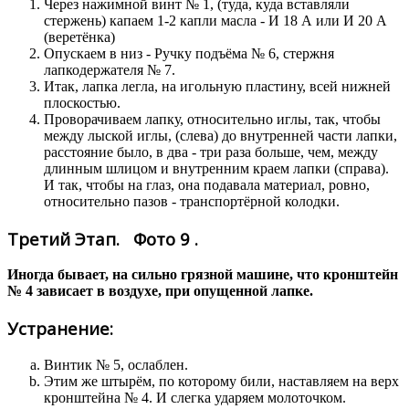
Через нажимной винт № 1, (туда, куда вставляли
стержень) капаем 1-2 капли масла - И 18 А или И 20 А
(веретёнка)
Опускаем в низ - Ручку подъёма № 6, стержня
лапкодержателя № 7.
Итак, лапка легла, на игольную пластину, всей нижней
плоскостью.
Проворачиваем лапку, относительно иглы, так, чтобы
между лыской иглы, (слева) до внутренней части лапки,
расстояние было, в два - три раза больше, чем, между
длинным шлицом и внутренним краем лапки (справа).
И так, чтобы на глаз, она подавала материал, ровно,
относительно пазов - транспортёрной колодки.
Третий Этап. Фото 9 .
Иногда бывает, на сильно грязной машине, что кронштейн
№ 4 зависает в воздухе, при опущенной лапке.
Устранение:
Винтик № 5, ослаблен.
Этим же штырём, по которому били, наставляем на верх
кронштейна № 4. И слегка ударяем молоточком.