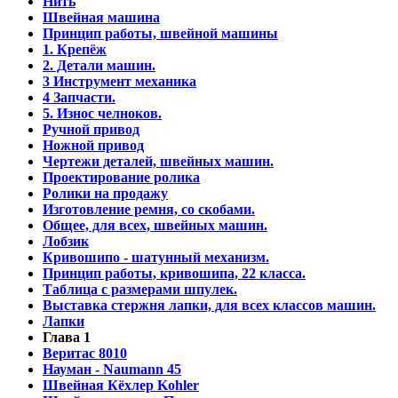
Нить
Швейная машина
Принцип работы, швейной машины
1. Крепёж
2. Детали машин.
3 Инструмент механика
4 Запчасти.
5. Износ челноков.
Ручной привод
Ножной привод
Чертежи деталей, швейных машин.
Проектирование ролика
Ролики на продажу
Изготовление ремня, со скобами.
Общее, для всех, швейных машин.
Лобзик
Кривошипо - шатунный механизм.
Принцип работы, кривошипа, 22 класса.
Таблица с размерами шпулек.
Выставка стержня лапки, для всех классов машин.
Лапки
Глава 1
Веритас 8010
Науман - Naumann 45
Швейная Кёхлер Kohler