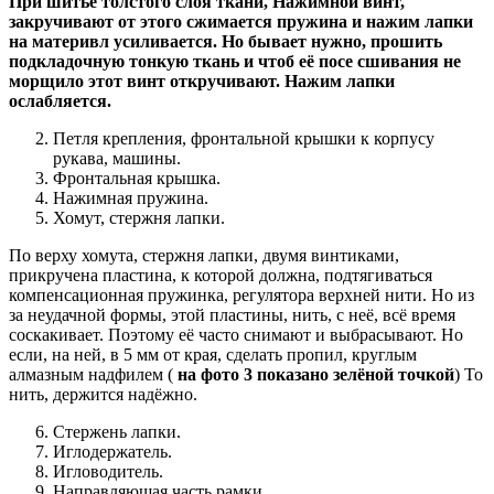
При шитье толстого слоя ткани, Нажимной винт,
закручивают от этого сжимается пружина и нажим лапки
на материвл усиливается. Но бывает нужно, прошить
подкладочную тонкую ткань и чтоб её посе сшивания не
морщило этот винт откручивают. Нажим лапки
ослабляется.
Петля крепления, фронтальной крышки к корпусу
рукава, машины.
Фронтальная крышка.
Нажимная пружина.
Хомут, стержня лапки.
По верху хомута, стержня лапки, двумя винтиками,
прикручена пластина, к которой должна, подтягиваться
компенсационная пружинка, регулятора верхней нити. Но из
за неудачной формы, этой пластины, нить, с неё, всё время
соскакивает. Поэтому её часто снимают и выбрасывают. Но
если, на ней, в 5 мм от края, сделать пропил, круглым
алмазным надфилем (
на фото 3 показано зелёной точкой
) То
нить, держится надёжно.
Стержень лапки.
Иглодержатель.
Игловодитель.
Направляющая часть рамки.