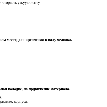
, оторвать узкуую ленту.
чном месте, для крепления к валу челнока.
рной колодке, на прдвижение материала.
а.
приливе, корпуса.