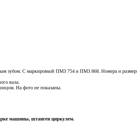
утым зубом. С маркировкой ПМЗ 754 и ПМЗ 868. Номера и разме
ого вала.
 концом. На фото не показаны.
зборке машины, штанген циркулем.