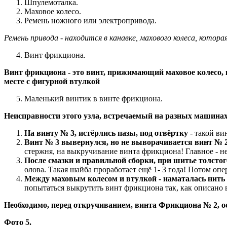
Шпулемоталка.
Маховое колесо.
Ремень ножного или электропривода.
Ремень привода - находится в канавке, махового колеса, котора
Винт фрикциона.
Винт фрикциона - это винт, прижимающий маховое колесо, к
месте с фигурной втулкой
Маленький винтик в винте фрикциона.
Неисправности этого узла, встречаемый на разных машинах
На винту № 3, истёрлись пазы, под отвёртку
- такой ви
Винт № 3 вывернулся, но не выворачивается винт № 2
стержня, на выкручивание винта фрикциона! Главное - не
После смазки и правильной сборки, при шитье толстог
олова. Такая шайба проработает ещё 1- 3 года! Потом о
Между маховым колесом и втулкой - наматалась нить
попытаться выкрутить винт фрикциона так, как описано 
Необходимо, перед откручиванием, винта Фрикциона № 2, ос
Фото 5.