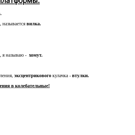
платформы.
.
, называется
вилка.
 я называю -
хомут.
пления,
эксцентрикового
кулачка -
втулки.
ния в колебательные!