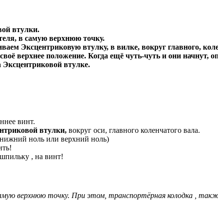
вой втулки.
еля, в самую верхнюю точку.
аем Эксцентриковую втулку, в вилке, вокруг главного, колен
воё верхнее положение. Когда ещё чуть-чуть и они начнут, о
а
Эксцентриковой втулке.
ннее винт.
ентриковой втулки,
вокруг оси, главного коленчатого вала.
 (нижний ноль или верхний ноль)
ить!
шпильку , на винт!
амую верхнюю точку. При этом, транспортёрная колодка , такж