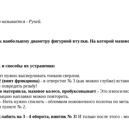
я называется - Ручей.
 наибольшму диаметру фигурной втулки. На которой маховое 
 и способы их устранения:
нт нужно высверливать тонким сверлом.
 (винт фрикциона) -
в отверстие № 3 (как можно глубже) встави
 повредить резьбу!
о материвла, маховое колесо, пробуксовывает -
Это износилис
перацию наплавки можно повторить.
- Нить нужно спилить - обломком ножовочного полотна по мета
в пункте № 2.
лабить на 3 - 4 оборота, винтик № 3!
И только после этого - 