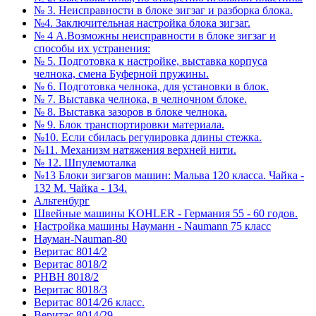
№ 3. Неисправности в блоке зигзаг и разборка блока.
№4. Заключительная настройка блока зигзаг.
№ 4 А.Возможны неисправности в блоке зигзаг и
способы их устранения:
№ 5. Подготовка к настройке, выставка корпуса
челнока, смена Буферной пружины.
№ 6. Подготовка челнока, для установки в блок.
№ 7. Выставка челнока, в челночном блоке.
№ 8. Выставка зазоров в блоке челнока.
№ 9. Блок транспортировки материала.
№10. Если сбилась регулировка длины стежка.
№11. Механизм натяжения верхней нити.
№ 12. Шпулемоталка
№13 Блоки зигзагов машин: Мальва 120 класса. Чайка -
132 М. Чайка - 134.
Альтенбург
Швейные машины KOHLER - Германия 55 - 60 годов.
Настройка машины Науманн - Naumann 75 класс
Науман-Nauman-80
Веритас 8014/2
Веритас 8018/2
РНВН 8018/2
Веритас 8018/3
Веритас 8014/26 класс.
Веритас 8014/29