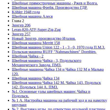
Швейные прямострочные машины - Ржев и Волга.
Швейная машина Фрейя. Производство ГДР.
Köhler 1948 года
Швейная машина Алеся
Глава 2
Зингер 206
Leran-820-ATF-Super-Zig-Zag
Зингер 257
Новый Зингер, производство Италия.
Швейная машина Merritt 158
Швейная машина Union 122 - 1 - 3 - 0, 1970 года П.М.З.
Польская машина RUFF "Nahmaschinen" Dornbirn.
Швейная Чайка - 2
Швейная машина Чайка - 3, Подольского
Механического Завода. ПМЗ.
Швейные машины Чайка 134 и Чайка 132 М и Мальва
120.
Швейная машина Чайка 134
Швейная машина Чайка 142 М. Чайка 143. Подольск
142. Подольск 144 А. ПМЗ.
№1. Основные узлы швейных машин: Чайка и
Подольск.
№ 1 А. Настройка машины на рабочий ход и на намотку
шпульки
№ 2. Выставка иглы, по отверстию игольной пластины