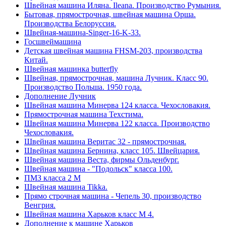
Швейная машина Иляна. Ileana. Производство Румыния.
Бытовая, прямострочная, швейная машина Орша.
Производства Белоруссия.
Швейная-машина-Singer-16-K-33.
Госшвеймашина
Детская швейная машина FHSM-203, производства
Китай.
Швейная машинка butterfly
Швейная, прямострочная, машина Лучник. Класс 90.
Производство Польша. 1950 года.
Дополнение Лучник
Швейная машина Минерва 124 класса. Чехословакия.
Прямострочная машина Техстима.
Швейная машина Минерва 122 класса. Производство
Чехословакия.
Швейная машина Веритас 32 - прямострочная.
Швейная машина Бернина, класс 105. Швейцария.
Швейная машина Веста, фирмы Ольденбург.
Швейная машина - "Подольск" класса 100.
ПМЗ класса 2 М
Швейная машина Tikka.
Прямо строчная машина - Чепель 30, производство
Венгрия.
Швейная машина Харьков класс М 4.
Дополнение к машине Харьков