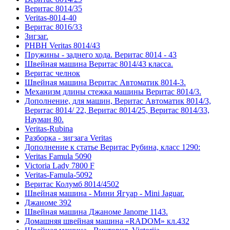
Веритас 8014/35
Veritas-8014-40
Веритас 8016/33
Зигзаг.
РНВН Veritas 8014/43
Пружины - заднего хода. Веритас 8014 - 43
Швейная машина Веритас 8014/43 класса.
Веритас челнок
Швейная машина Веритас Автоматик 8014-3.
Механизм длины стежка машины Веритас 8014/3.
Дополнение, для машин, Веритас Автоматик 8014/3,
Веритас 8014/ 22, Веритас 8014/25, Веритас 8014/33,
Науман 80.
Veritas-Rubina
Разборка - зигзага Veritas
Дополнение к статье Веритас Рубина, класс 1290:
Veritas Famula 5090
Victoria Lady 7800 F
Veritas-Famula-5092
Веритас Колумб 8014/4502
Швейная машина - Мини Ягуар - Mini Jaguar.
Джаноме 392
Швейная машина Джаноме Janome 1143.
Домашняя швейная машина «RADOM» кл.432