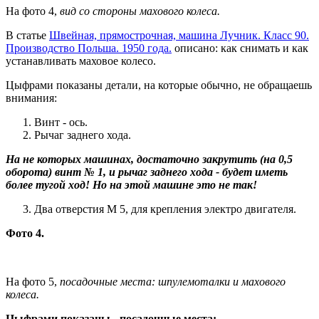
На фото 4,
вид со стороны махового колеса.
В статье
Швейная, прямострочная, машина Лучник. Класс 90.
Производство Польша. 1950 года.
описано: как снимать и как
устанавливать маховое колесо.
Цыфрами показаны детали, на которые обычно, не обращаешь
внимания:
Винт - ось.
Рычаг заднего хода.
На не которых машинах, достаточно закрутить (на 0,5
оборота) винт № 1, и рычаг заднего хода - будет иметь
более тугой ход! Но на этой машине это не так!
Два отверстия М 5, для крепления электро двигателя.
Фото 4.
На фото 5,
посадочные места: шпулемоталки и махового
колеса.
Цыфрами показаны - посадочные места: