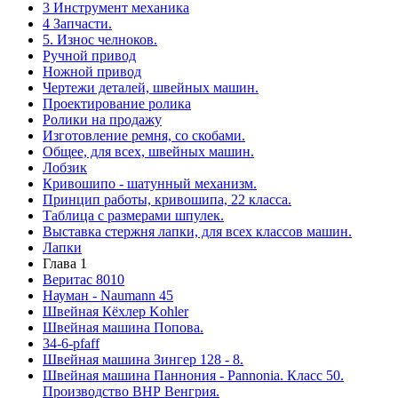
3 Инструмент механика
4 Запчасти.
5. Износ челноков.
Ручной привод
Ножной привод
Чертежи деталей, швейных машин.
Проектирование ролика
Ролики на продажу
Изготовление ремня, со скобами.
Общее, для всех, швейных машин.
Лобзик
Кривошипо - шатунный механизм.
Принцип работы, кривошипа, 22 класса.
Таблица с размерами шпулек.
Выставка стержня лапки, для всех классов машин.
Лапки
Глава 1
Веритас 8010
Науман - Naumann 45
Швейная Кёхлер Kohler
Швейная машина Попова.
34-6-pfaff
Швейная машина Зингер 128 - 8.
Швейная машина Паннония - Pannonia. Класс 50.
Производство ВНР Венгрия.