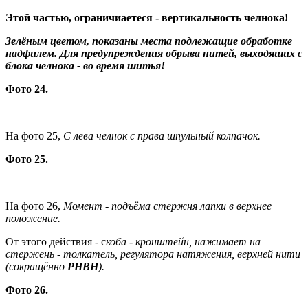
Этой частью, ограничиаетеся - вертикальность челнока!
Зелёным цветом, показаны места подлежащие обработке
надфилем. Для предупреждения обрыва нитей, выходяших с
блока челнока - во время шитья!
Фото 24.
На фото 25,
С лева челнок с права шпульный колпачок.
Фото 25.
На фото 26,
Момент - подъёма стержня лапки в верхнее
положение.
От этого действия - с
коба - кронштейн, нажимает на
стержень - толкатель, регулятора натяжения, верхней нити
(сокращённо
РНВН
).
Фото 26.