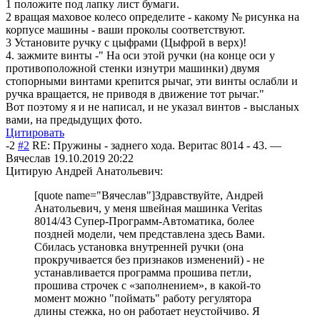
1 положите под лапку лист бумаги.
2 вращая маховое колесо определите - какому № рисунка на
корпусе машины - ваши проколы соответствуют.
3 Установите ручку с цыфрами (Цыфрой в верх)!
4. зажмите винты -" На оси этой ручки (на конце оси у
противоположной стенки изнутри машинки) двумя
стопорными винтами крепится рычаг, эти винты ослабли и
ручка вращается, не приводя в движение тот рычаг."
Вот поэтому я и не написал, и не указал винтов - высланых
вами, на предыдущих фото.
Цитировать
-2
#2
RE: Пружины - заднего хода. Веритас 8014 - 43.
—
Вячеслав
19.10.2019 20:22
Цитирую Андрей Анатольевич:
[quote name="Вячеслав"]Здравствуйте, Андрей
Анатольевич, у меня швейная машинка Veritas
8014/43 Супер-Программ-Автоматика, более
поздней модели, чем представлена здесь Вами.
Сбилась установка внутренней ручки (она
прокручивается без признаков изменений) - не
устанавливается программа прошива петли,
прошива строчек с «заполнением», в какой-то
момент можно "поймать" работу регулятора
длины стежка, но он работает неустойчиво. Я