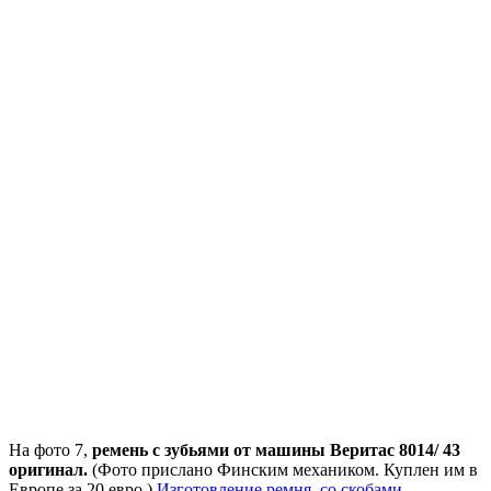
На фото 7,
ремень с зубьями от машины Веритас 8014/ 43
оригинал.
(Фото прислано Финским механиком. Куплен им в
Европе за 20 евро.)
Изготовление ремня, со скобами.