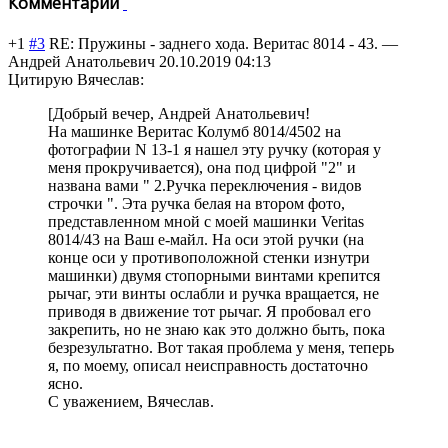
Комментарии
+1
#3
RE: Пружины - заднего хода. Веритас 8014 - 43.
—
Андрей Анатольевич
20.10.2019 04:13
Цитирую Вячеслав:
[Добрый вечер, Андрей Анатольевич!
На машинке Веритас Колумб 8014/4502 на
фотографии N 13-1 я нашел эту ручку (которая у
меня прокручивается), она под цифрой "2" и
названа вами " 2.Ручка переключения - видов
строчки ". Эта ручка белая на втором фото,
представленном мной с моей машинки Veritas
8014/43 на Ваш е-майл. На оси этой ручки (на
конце оси у противоположной стенки изнутри
машинки) двумя стопорными винтами крепится
рычаг, эти винты ослабли и ручка вращается, не
приводя в движение тот рычаг. Я пробовал его
закрепить, но не знаю как это должно быть, пока
безрезультатно. Вот такая проблема у меня, теперь
я, по моему, описал неисправность достаточно
ясно.
С уважением, Вячеслав.