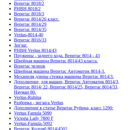
Веритас 8018/2
РНВН 8018/2
Веритас 8018/3
Веритас 8014/26 класс.
Веритас 8014/29
Веритас 8014/35
Veritas-8014-40
Веритас 8016/33
Зигзаг.
РНВН Veritas 8014/43
Пружины - заднего хода. Веритас 8014 - 43
Швейная машина Веритас 8014/43 класса.
Веритас челнок
Швейная машина Веритас Автоматик 8014-3.
Механизм длины стежка машины Веритас 8014/3.
Дополнение, для машин, Веритас Автоматик 8014/3,
Веритас 8014/ 22, Веритас 8014/25, Веритас 8014/33,
Науман 80.
Veritas-Rubina
Разборка - зигзага Veritas
Дополнение к статье Веритас Рубина, класс 1290:
Veritas Famula 5090
Victoria Lady 7800 F
Veritas-Famula-5092
Веритас Колумб 8014/4502