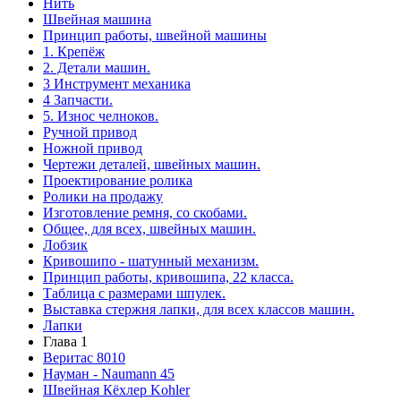
Нить
Швейная машина
Принцип работы, швейной машины
1. Крепёж
2. Детали машин.
3 Инструмент механика
4 Запчасти.
5. Износ челноков.
Ручной привод
Ножной привод
Чертежи деталей, швейных машин.
Проектирование ролика
Ролики на продажу
Изготовление ремня, со скобами.
Общее, для всех, швейных машин.
Лобзик
Кривошипо - шатунный механизм.
Принцип работы, кривошипа, 22 класса.
Таблица с размерами шпулек.
Выставка стержня лапки, для всех классов машин.
Лапки
Глава 1
Веритас 8010
Науман - Naumann 45
Швейная Кёхлер Kohler