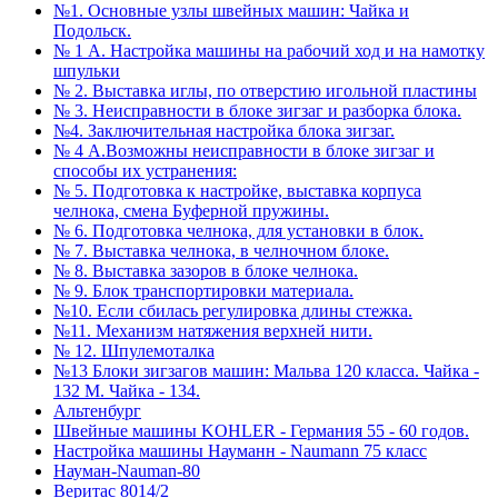
№1. Основные узлы швейных машин: Чайка и
Подольск.
№ 1 А. Настройка машины на рабочий ход и на намотку
шпульки
№ 2. Выставка иглы, по отверстию игольной пластины
№ 3. Неисправности в блоке зигзаг и разборка блока.
№4. Заключительная настройка блока зигзаг.
№ 4 А.Возможны неисправности в блоке зигзаг и
способы их устранения:
№ 5. Подготовка к настройке, выставка корпуса
челнока, смена Буферной пружины.
№ 6. Подготовка челнока, для установки в блок.
№ 7. Выставка челнока, в челночном блоке.
№ 8. Выставка зазоров в блоке челнока.
№ 9. Блок транспортировки материала.
№10. Если сбилась регулировка длины стежка.
№11. Механизм натяжения верхней нити.
№ 12. Шпулемоталка
№13 Блоки зигзагов машин: Мальва 120 класса. Чайка -
132 М. Чайка - 134.
Альтенбург
Швейные машины KOHLER - Германия 55 - 60 годов.
Настройка машины Науманн - Naumann 75 класс
Науман-Nauman-80
Веритас 8014/2