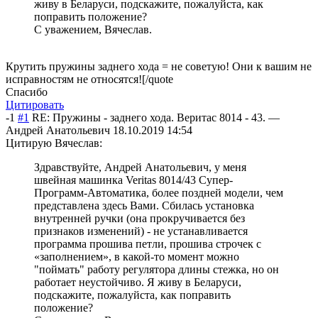
живу в Беларуси, подскажите, пожалуйста, как
поправить положение?
С уважением, Вячеслав.
Крутить пружины заднего хода = не советую! Они к вашим не
исправностям не относятся![/quote
Спасибо
Цитировать
-1
#1
RE: Пружины - заднего хода. Веритас 8014 - 43.
—
Андрей Анатольевич
18.10.2019 14:54
Цитирую Вячеслав:
Здравствуйте, Андрей Анатольевич, у меня
швейная машинка Veritas 8014/43 Супер-
Программ-Автоматика, более поздней модели, чем
представлена здесь Вами. Сбилась установка
внутренней ручки (она прокручивается без
признаков изменений) - не устанавливается
программа прошива петли, прошива строчек с
«заполнением», в какой-то момент можно
"поймать" работу регулятора длины стежка, но он
работает неустойчиво. Я живу в Беларуси,
подскажите, пожалуйста, как поправить
положение?