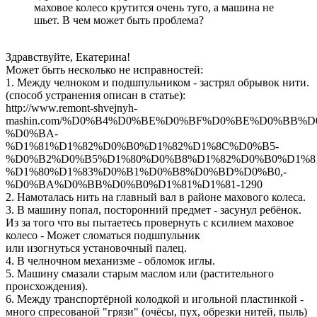
маховое колесо крутится очень туго, а машина не
шьет. В чем может быть проблема?
Здравствуйте, Екатерина!
Может быть несколько не исправностей:
1. Между челноком и подшпульником - застрял обрывок нити.
(способ устранения описан в статье):
http://www.remont-shvejnyh-
mashin.com/%D0%B4%D0%BE%D0%BF%D0%BE%D0%BB%
%D0%BA-
%D1%81%D1%82%D0%B0%D1%82%D1%8C%D0%B5-
%D0%B2%D0%B5%D1%80%D0%B8%D1%82%D0%B0%D1%8
%D1%80%D1%83%D0%B1%D0%B8%D0%BD%D0%B0,-
%D0%BA%D0%BB%D0%B0%D1%81%D1%81-1290
2. Намоталась нить на главный вал в районе махового колеса.
3. В машину попал, посторонний предмет - засунул ребёнок.
Из за того что вы пытаетесь провернуть с ксилием маховое
колесо - Может сломаться подшпульник
или изогнуться установочный палец.
4. В челночном механизме - обломок иглы.
5. Машину смазали старым маслом или (растительного
происхождения).
6. Между транспортёрной колодкой и игольной пластинкой -
много спресованой "грязи" (очёсы, пух, обрезки нитей, пыль)