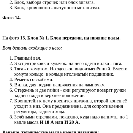
Блок, выбора строчек или блок зигзага.
Блок, кривошипо - шатунного механизма.
Фото 14.
На фото 15,
Блок № 1. Блок передачи, на нижние валы.
Вот детали входящие в него:
Главный вал.
Эксцентриковый кулачок. на него одета вилка - тяга.
Тяга - с хомутом. Но здесь он видоизменённый. Вместо
хомута кольцо, в кольце игольчатый подшипник.
Ремень со скобами.
Вилка, для подачи напряжения на лампочку.
Стержень и две гайки - они регулируют возврат ручки
заднего хода в верхнее положение.
Кронштейн к нему крепится пружина, второй конец её
уходит в низ. Она предназначена, для сопротивления
регулятора, заднего хода.
Зелёными стрелками, показано, куда надо капнуть, по 1
капле масла
И 18 А или И 20 А.
Раньше, технические масла имели названия: