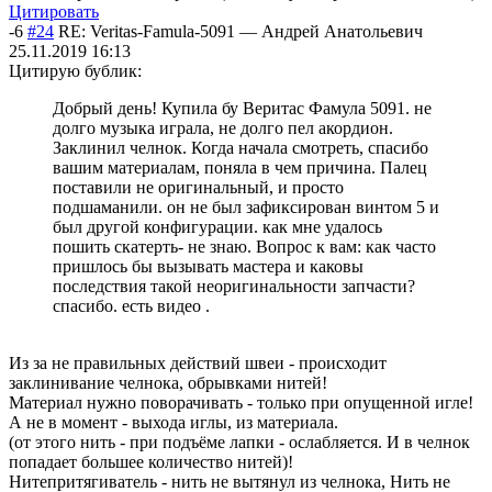
Цитировать
-6
#24
RE: Veritas-Famula-5091
—
Андрей Анатольевич
25.11.2019 16:13
Цитирую бублик:
Добрый день! Купила бу Веритас Фамула 5091. не
долго музыка играла, не долго пел акордион.
Заклинил челнок. Когда начала смотреть, спасибо
вашим материалам, поняла в чем причина. Палец
поставили не оригинальный, и просто
подшаманили. он не был зафиксирован винтом 5 и
был другой конфигурации. как мне удалось
пошить скатерть- не знаю. Вопрос к вам: как часто
пришлось бы вызывать мастера и каковы
последствия такой неоригинальности запчасти?
спасибо. есть видео .
Из за не правильных действий швеи - происходит
заклинивание челнока, обрывками нитей!
Материал нужно поворачивать - только при опущенной игле!
А не в момент - выхода иглы, из материала.
(от этого нить - при подъёме лапки - ослабляется. И в челнок
попадает большее количество нитей)!
Нитепритягиватель - нить не вытянул из челнока, Нить не