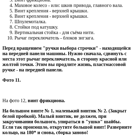
Маховое колесо - или: шкив привода, главного вала.
Винт крепления - верхней крышки.
Винт крепления - верхней крышки.
Шпулемоталка.
Стойки под катушку.
Вертикальная стойка - для съёма нити.
Рычаг переключатель - блоков зигзага.
Перед вращением "ручки выбора строчки" - находящейся
на передней панели машины. Нужно сначала, сдвинуть с
места этот рычаг переключатель, в сторону красной или
жолтой точки. Этим вы продлите жизнь, пластмассовой
ручке - на передней панели.
Фото 11.
На фото 12,
винт фрикциона.
На большом винте № 1, маленький винтик № 2. (Закрыт
белой пробкой). Малый винтик, не должен, при
закручивании большого, упираться в "ушко" шайбы.
Если так произошло, открутите большой винт! Разверните
кольцо, на 180* и снова, сборка заново!