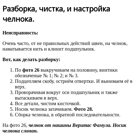
Разборка, чистка, и настройка
челнока.
Неисправность:
Очень часто, от не правильных действий швеи, на челнок,
наматывается нить и клинит подшпульник.
Вот, как делать разборку:
По
фото 26
выкручиваем на половину, винтики
обозначеные № 1; № 2; и № 3.
Подцепляем скобу, остриём отвертки. И вынимаем её в
верх.
Проворачивая вокруг оси подшпульник и также
вытаскиваем в верх.
Все детали, чистим кисточкой.
Носик челнока затачиваем.
Фото 28.
Сборка челнока, в обратной последовательности.
На фото 26,
челнок от машины Веритас Фамула. Носик
челнока сломан.