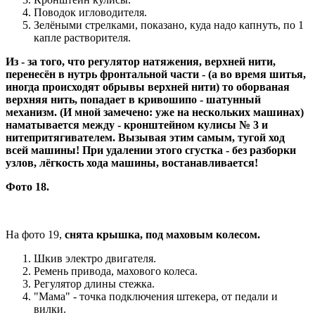
Поводок игловодителя.
Зелёными стрелками, показано, куда надо капнуть, по 1
капле растворителя.
Из - за того, что регулятор натяжения, верхней нити,
перенесён в нутрь фронтальной части - (а во время шитья,
иногда происходят обрывы верхней нити) то оборваная
верхняя нить, попадает в кривошипо - шатунный
механизм. (И мной замечено: уже на нескольких машинах)
наматывается между - кронштейном кулисы № 3 и
нитепритягивателем. Вызывая этим самым, тугой ход
всей машины! При удалении этого сгустка - без разборки
узлов, лёгкость хода машины, востанавливается!
Фото 18.
На фото 19,
снята крышка, под маховым колесом.
Шкив электро двигателя.
Ремень привода, махового колеса.
Регулятор длины стежка.
"Мама" - точка подключения штекера, от педали и
вилки.