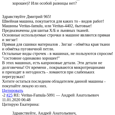
хорошее)? Или особой разницы нет?
Здравствуйте Дмитрий 965!
Швейная машина, покупается для каких то - видов работ!
Машины Veritas-famulu, или Veritas-4402, бытовые!
Предназначены для шитья Х/Б и льняных тканей.
Основные используемые строчки в машине являются прямая
и зигзаг!
Прямая для сшивки материалов . Зигзаг - обмётка края ткани
и обмётка пуговичной петли.
Остальные виды строчек - в машинах, не пользуются спросом!
"состояние одинаково хорошее!"
В этих машинах, есть капроновые детали. Эти детали не
долговечны! От времени , покрываются микротрещинами
и приходят в негодность - ломаются при слабеньких
перегрузках!
Хотите остаться последним обладателем данной машины -
покупайте люьую из них.
Цитировать
-2
#25
RE: Veritas-Famula-5091
—
Андрей Анатольевич
11.01.2020 06:48
Цитирую Екатерина:
Здравствуйте, Андрей Анатольевич,