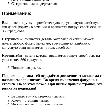
Стержень
- лапкодержателя.
Примечание:
Вал
- имеет круглую; ромбическую; треугольную; элибсную и
так далее форму - в сечении и вращается вокруг своей оси, на
360 градусов!
Стержнем
- называется деталь, которая в сечении может
иметь, любую форму круглую; треугольную; элибсную;
конусную если двигается - вдоль своей оси.
Кронштейн
- деталь которая вращается вокруг своей оси, на
угол менее 360 градусов.
Подвижная рамка.
Подвижная рамка - ей передаётся движение от механима с
названием блок зигзага. Во время включения фигурных
строчек. Но об этом позже. При шитье прямой строчки, эта
рамка не подвижна!
Верхняя втулка, стержня - лапки.
Хомут - стержня лапки.
Нижняя втулка, стержня - лапки.