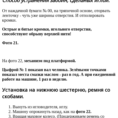
Способ устранения забоин, сделаных иглой.
От наждачной бумаги № 00, на тряпичной основе, оторвать
ленточку - чуть уже ширины отверстия. И отполировать
кромки.
Острые и битые кромки, игольного отверстия,
способствуют обрыву верхней нити!
Фото 21.
На фото 22,
механизм под платформой.
Цыфрой № 1 показан вал челнока. Зелёными точками
показал места смазки маслом - раз в год. А при ежедневной
работе на машине, 1 раз в неделю.
Установка на нижнюю шестерню, ремня со
скобами.
Вынуть из игловодителя, иглу.
Машину опрокинуть назад, как на
фото 22.
Вращая маховое колесо. (Придерживаем ремень со