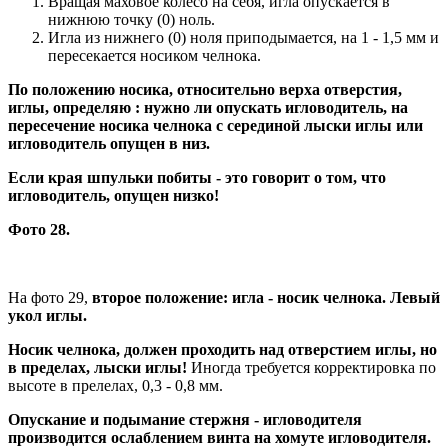
Вращая маховое колесо на себя, игла опускается в
нижнюю точку (0) ноль.
Игла из нижнего (0) ноля приподымается, на 1 - 1,5 мм и
пересекается носиком челнока.
По положению носика, относительно верха отверстия,
иглы, определяю : нужно ли опускать игловодитель, на
пересечение носика челнока с серединой лыски иглы или
игловодитель опущен в низ.
Если края шпульки побиты - это говорит о том, что
игловодитель, опущен низко!
Фото 28.
На фото 29,
второе положение: игла - носик челнока. Левый
укол иглы.
Носик челнока, должен проходить над отверстием иглы, но
в пределах, лыски иглы!
Иногда требуется корректировка по
высоте в прелелах, 0,3 - 0,8 мм.
Опускание и подымание стержня - игловодителя
производится ослаблением винта на хомуте игловодителя.