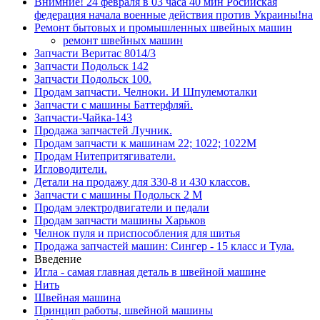
Внимние! 24 февраля в 03 часа 40 мин Росийская
федерация начала военные действия против Украины!на
Ремонт бытовых и промышленных швейных машин
ремонт швейных машин
Запчасти Веритас 8014/3
Запчасти Подольск 142
Запчасти Подольск 100.
Продам запчасти. Челноки. И Шпулемоталки
Запчасти с машины Баттерфляй.
Запчасти-Чайка-143
Продажа запчастей Лучник.
Продам запчасти к машинам 22; 1022; 1022М
Продам Нитепритягиватели.
Игловодители.
Детали на продажу для 330-8 и 430 классов.
Запчасти с машины Подольск 2 М
Продам электродвигатели и педали
Продам запчасти машины Харьков
Челнок пуля и приспособления для шитья
Продажа запчастей машин: Сингер - 15 класс и Тула.
Введение
Игла - самая главная деталь в швейной машине
Нить
Швейная машина
Принцип работы, швейной машины