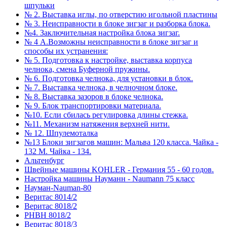
шпульки
№ 2. Выставка иглы, по отверстию игольной пластины
№ 3. Неисправности в блоке зигзаг и разборка блока.
№4. Заключительная настройка блока зигзаг.
№ 4 А.Возможны неисправности в блоке зигзаг и
способы их устранения:
№ 5. Подготовка к настройке, выставка корпуса
челнока, смена Буферной пружины.
№ 6. Подготовка челнока, для установки в блок.
№ 7. Выставка челнока, в челночном блоке.
№ 8. Выставка зазоров в блоке челнока.
№ 9. Блок транспортировки материала.
№10. Если сбилась регулировка длины стежка.
№11. Механизм натяжения верхней нити.
№ 12. Шпулемоталка
№13 Блоки зигзагов машин: Мальва 120 класса. Чайка -
132 М. Чайка - 134.
Альтенбург
Швейные машины KOHLER - Германия 55 - 60 годов.
Настройка машины Науманн - Naumann 75 класс
Науман-Nauman-80
Веритас 8014/2
Веритас 8018/2
РНВН 8018/2
Веритас 8018/3