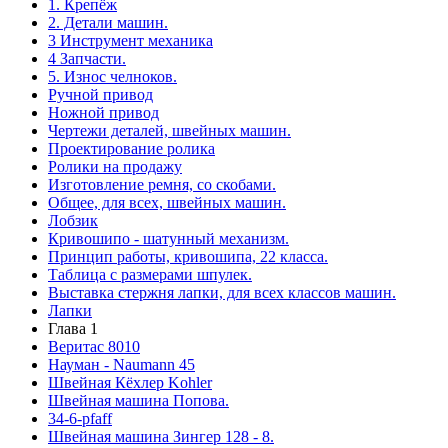
1. Крепёж
2. Детали машин.
3 Инструмент механика
4 Запчасти.
5. Износ челноков.
Ручной привод
Ножной привод
Чертежи деталей, швейных машин.
Проектирование ролика
Ролики на продажу
Изготовление ремня, со скобами.
Общее, для всех, швейных машин.
Лобзик
Кривошипо - шатунный механизм.
Принцип работы, кривошипа, 22 класса.
Таблица с размерами шпулек.
Выставка стержня лапки, для всех классов машин.
Лапки
Глава 1
Веритас 8010
Науман - Naumann 45
Швейная Кёхлер Kohler
Швейная машина Попова.
34-6-pfaff
Швейная машина Зингер 128 - 8.