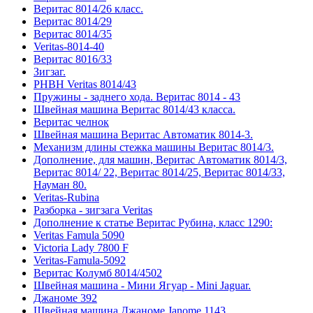
Веритас 8014/26 класс.
Веритас 8014/29
Веритас 8014/35
Veritas-8014-40
Веритас 8016/33
Зигзаг.
РНВН Veritas 8014/43
Пружины - заднего хода. Веритас 8014 - 43
Швейная машина Веритас 8014/43 класса.
Веритас челнок
Швейная машина Веритас Автоматик 8014-3.
Механизм длины стежка машины Веритас 8014/3.
Дополнение, для машин, Веритас Автоматик 8014/3,
Веритас 8014/ 22, Веритас 8014/25, Веритас 8014/33,
Науман 80.
Veritas-Rubina
Разборка - зигзага Veritas
Дополнение к статье Веритас Рубина, класс 1290:
Veritas Famula 5090
Victoria Lady 7800 F
Veritas-Famula-5092
Веритас Колумб 8014/4502
Швейная машина - Мини Ягуар - Mini Jaguar.
Джаноме 392
Швейная машина Джаноме Janome 1143.