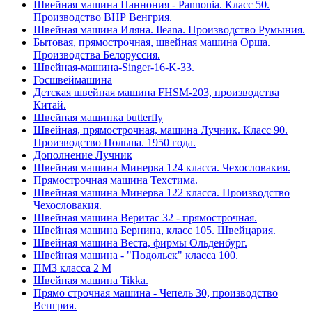
Швейная машина Паннония - Pannonia. Класс 50.
Производство ВНР Венгрия.
Швейная машина Иляна. Ileana. Производство Румыния.
Бытовая, прямострочная, швейная машина Орша.
Производства Белоруссия.
Швейная-машина-Singer-16-K-33.
Госшвеймашина
Детская швейная машина FHSM-203, производства
Китай.
Швейная машинка butterfly
Швейная, прямострочная, машина Лучник. Класс 90.
Производство Польша. 1950 года.
Дополнение Лучник
Швейная машина Минерва 124 класса. Чехословакия.
Прямострочная машина Техстима.
Швейная машина Минерва 122 класса. Производство
Чехословакия.
Швейная машина Веритас 32 - прямострочная.
Швейная машина Бернина, класс 105. Швейцария.
Швейная машина Веста, фирмы Ольденбург.
Швейная машина - "Подольск" класса 100.
ПМЗ класса 2 М
Швейная машина Tikka.
Прямо строчная машина - Чепель 30, производство
Венгрия.