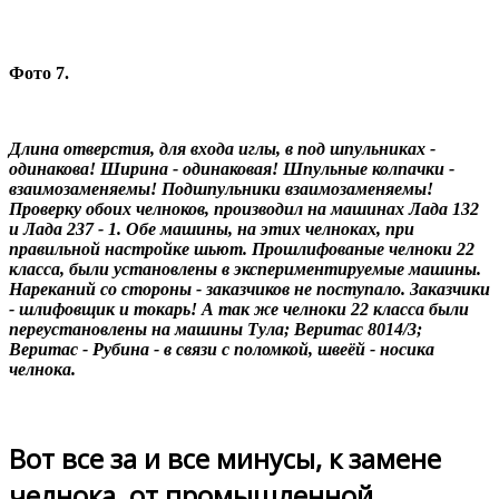
Фото 7.
Длина отверстия, для входа иглы, в под шпульниках -
одинакова! Ширина - одинаковая! Шпульные колпачки -
взаимозаменяемы! Подшпульники взаимозаменяемы!
Проверку обоих челноков, производил на машинах Лада 132
и Лада 237 - 1. Обе машины, на этих челноках, при
правильной настройке шьют. Прошлифованые челноки 22
класса, были установлены в экспериментируемые машины.
Нареканий со стороны - заказчиков не поступало. Заказчики
- шлифовщик и токарь! А так же челноки 22 класса были
переустановлены на машины Тула; Веритас 8014/3;
Веритас - Рубина - в связи с поломкой, швеёй - носика
челнока.
Вот все за и все минусы, к замене
челнока, от промышленной