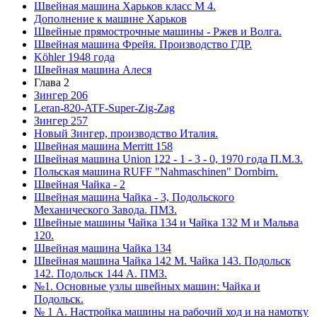
Швейная машина Харьков класс М 4.
Дополнение к машине Харьков
Швейные прямострочные машины - Ржев и Волга.
Швейная машина Фрейя. Производство ГДР.
Köhler 1948 года
Швейная машина Алеся
Глава 2
Зингер 206
Leran-820-ATF-Super-Zig-Zag
Зингер 257
Новый Зингер, производство Италия.
Швейная машина Merritt 158
Швейная машина Union 122 - 1 - 3 - 0, 1970 года П.М.З.
Польская машина RUFF "Nahmaschinen" Dornbirn.
Швейная Чайка - 2
Швейная машина Чайка - 3, Подольского
Механического Завода. ПМЗ.
Швейные машины Чайка 134 и Чайка 132 М и Мальва
120.
Швейная машина Чайка 134
Швейная машина Чайка 142 М. Чайка 143. Подольск
142. Подольск 144 А. ПМЗ.
№1. Основные узлы швейных машин: Чайка и
Подольск.
№ 1 А. Настройка машины на рабочий ход и на намотку