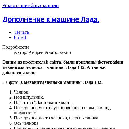
Ремонт швейных машин
Дополнение к машине Лада.
Печать
E-mail
Подробности
Автор:
Андрей Анатольевич
Одним из посетителей сайта, были присланы фотографии,
механизма челнока - машины Лада 132. А так же
добавлены мои.
На фото 0,
механизм челнока машины Лада 132.
Челнок.
Под шпульник.
Пластина "Ласточкин хвост".
Посадочное место - установочного пальца, в под
шпульнике.
Посадочное место челнока, на ось челнока.
Ось челнока.
Шестерня - одевается на посадочное место челнока.