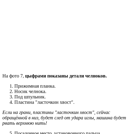
На фото 7,
цыфрами показаны детали челноков.
Прижимная планка.
Носик челнока.
Под шпульник.
Пластина "ласточкин хвост".
Если на грани, пластины "ласточкин хвост", сейчас
обращённой в низ, будет след от удара иглы, машина будет
рвать верхнюю нить!
Посадочное место, установочного пальца.