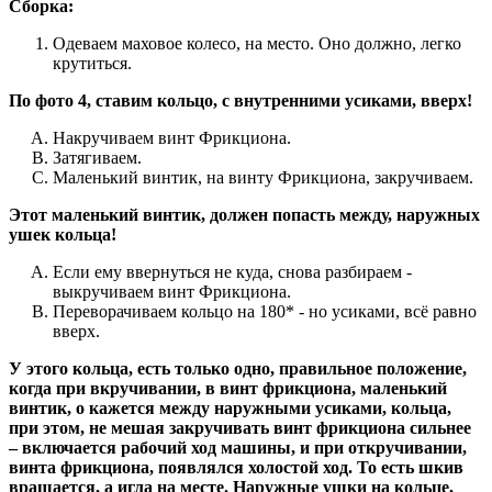
Сборка:
Одеваем маховое колесо, на место. Оно должно, легко
крутиться.
По фото 4, ставим кольцо, с внутренними усиками, вверх!
Накручиваем винт Фрикциона.
Затягиваем.
Маленький винтик, на винту Фрикциона, закручиваем.
Этот маленький винтик, должен попасть между, наружных
ушек кольца!
Если ему ввернуться не куда, снова разбираем -
выкручиваем винт Фрикциона.
Переворачиваем кольцо на 180* - но усиками, всё равно
вверх.
У этого кольца, есть только одно, правильное положение,
когда при вкручивании, в винт фрикциона, маленький
винтик, о кажется между наружными усиками, кольца,
при этом, не мешая закручивать винт фрикциона сильнее
– включается рабочий ход машины, и при откручивании,
винта фрикциона, появлялся холостой ход. То есть шкив
вращается, а игла на месте. Наружные ушки на кольце,