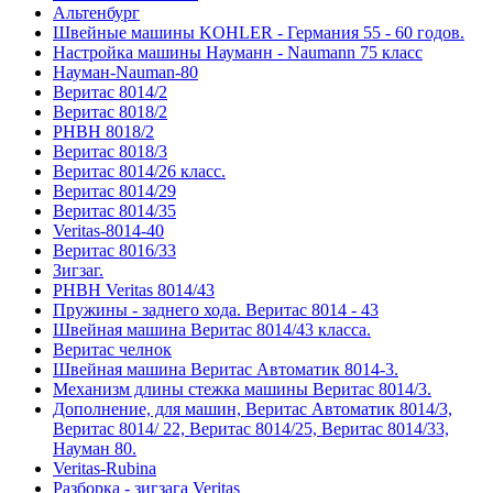
Альтенбург
Швейные машины KOHLER - Германия 55 - 60 годов.
Настройка машины Науманн - Naumann 75 класс
Науман-Nauman-80
Веритас 8014/2
Веритас 8018/2
РНВН 8018/2
Веритас 8018/3
Веритас 8014/26 класс.
Веритас 8014/29
Веритас 8014/35
Veritas-8014-40
Веритас 8016/33
Зигзаг.
РНВН Veritas 8014/43
Пружины - заднего хода. Веритас 8014 - 43
Швейная машина Веритас 8014/43 класса.
Веритас челнок
Швейная машина Веритас Автоматик 8014-3.
Механизм длины стежка машины Веритас 8014/3.
Дополнение, для машин, Веритас Автоматик 8014/3,
Веритас 8014/ 22, Веритас 8014/25, Веритас 8014/33,
Науман 80.
Veritas-Rubina
Разборка - зигзага Veritas