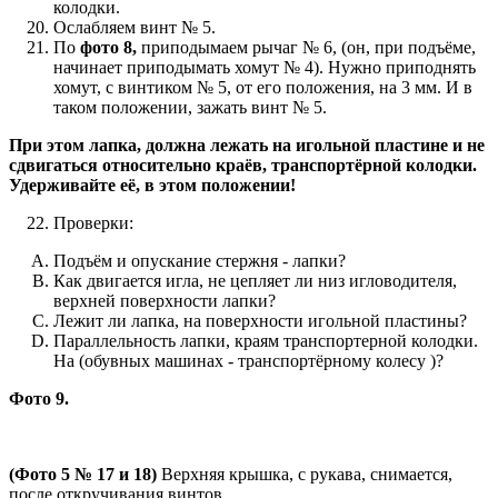
колодки.
Ослабляем винт № 5.
По
фото 8,
приподымаем рычаг № 6, (он, при подъёме,
начинает приподымать хомут № 4). Нужно приподнять
хомут, с винтиком № 5, от его положения, на 3 мм. И в
таком положении, зажать винт № 5.
При этом лапка, должна лежать на игольной пластине и не
сдвигаться относительно краёв, транспортёрной колодки.
Удерживайте её, в этом положении!
Проверки:
Подъём и опускание стержня - лапки?
Как двигается игла, не цепляет ли низ игловодителя,
верхней поверхности лапки?
Лежит ли лапка, на поверхности игольной пластины?
Параллельность лапки, краям транспортерной колодки.
На (обувных машинах - транспортёрному колесу )?
Фото 9.
(Фото 5 № 17 и 18)
Верхняя крышка, с рукава, снимается,
после откручивания винтов.