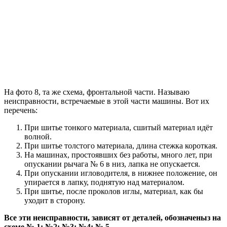
На фото 8, та же схема, фронтальной части. Называю
неисправности, встречаемые в этой части машины. Вот их
перечень:
При шитье тонкого материала, сшитый материал идёт
волной.
При шитье толстого материала, длина стежка короткая.
На машинах, простоявших без работы, много лет, при
опускании рычага № 6 в низ, лапка не опускается.
При опускании игловодителя, в нижнее положение, он
упирается в лапку, поднятую над материалом.
При шитье, после проколов иглы, материал, как бы
уходит в сторону.
Все эти неисправности, зависят от деталей, обозначеныз на
схеме № 1; №2; №3; №4; № 5.