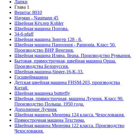
Лапки
Глава 1
Веритас 8010
Науман - Naumann 45
Швейная Кёхлер Kohler
Швейная машина Попова.
34-6-pfaff
Швейная машина Зингер 128 - 8.
Швейная машина Паннония - Pannonia. Класс 50.
Производство ВНР Венгрия.
Швейная машина Иляна. Ileana. Производство Румыния.
Бытовая, прямострочная, швейная машина Орша.
Производства Белоруссия.
Швейная-машина-Singer-16-K-33.
Госшвеймашина
Детская швейная машина FHSM-203, производства
Китай.
Швейная машинка butterfly
Швейная, прямострочная, машина Лучник. Класс 90.
Производство Польша. 1950 года.
Дополнение Лучник
Швейная машина Минерва 124 класса. Чехословакия.
Прямострочная машина Техстима.
Швейная машина Минерва 122 класса. Производство
Чехословакия.