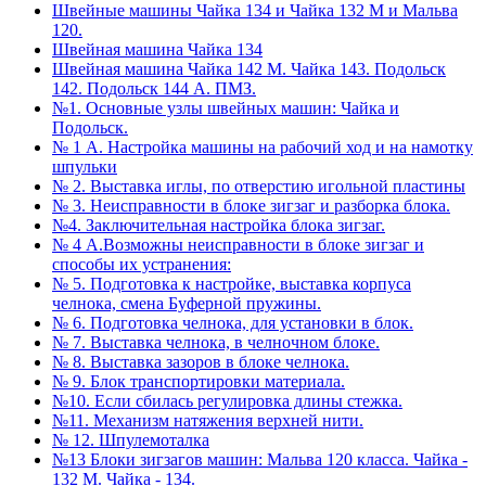
Швейные машины Чайка 134 и Чайка 132 М и Мальва
120.
Швейная машина Чайка 134
Швейная машина Чайка 142 М. Чайка 143. Подольск
142. Подольск 144 А. ПМЗ.
№1. Основные узлы швейных машин: Чайка и
Подольск.
№ 1 А. Настройка машины на рабочий ход и на намотку
шпульки
№ 2. Выставка иглы, по отверстию игольной пластины
№ 3. Неисправности в блоке зигзаг и разборка блока.
№4. Заключительная настройка блока зигзаг.
№ 4 А.Возможны неисправности в блоке зигзаг и
способы их устранения:
№ 5. Подготовка к настройке, выставка корпуса
челнока, смена Буферной пружины.
№ 6. Подготовка челнока, для установки в блок.
№ 7. Выставка челнока, в челночном блоке.
№ 8. Выставка зазоров в блоке челнока.
№ 9. Блок транспортировки материала.
№10. Если сбилась регулировка длины стежка.
№11. Механизм натяжения верхней нити.
№ 12. Шпулемоталка
№13 Блоки зигзагов машин: Мальва 120 класса. Чайка -
132 М. Чайка - 134.