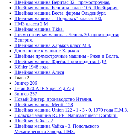
Швейная машина Веритас 32 - прямострочная.
Швейная машина Бернина, класс 105. Швейцария.
Швейная машина Веста, фирмы Ольденбург.
Швейная машина - "Подольск" класса 100.
ПМЗ класса 2 М
Швейная машина Tikka.
Прямо строчная машина - Чепель 30, производство
Венгрия.
Швейная машина Харьков класс М 4.
Дополнение к машине Харьков
Швейные прямострочные машины - Ржев и Волга.
Швейная машина Фрейя. Производство ГДР.
Köhler 1948 года
Швейная машина Алеся
Глава 2
Зингер 206
Leran-820-ATF-Super-Zig-Zag
Зингер 257
Новый Зингер, производство Италия.
Швейная машина Merritt 158
Швейная машина Union 122 - 1 - 3 - 0, 1970 года П.М.З.
Польская машина RUFF "Nahmaschinen" Dornbirn.
Швейная Чайка - 2
Швейная машина Чайка - 3, Подольского
Механического Завода. ПМЗ.