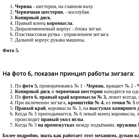
Червяк
- шестерня, на главном валу.
Червячная шестерня
, - косозубая.
Копирный диск
.
Правый конец
коромысла
.
Дюралюминиевый корпус - блока зигзаг.
Пластмассовая ручка - управлением зигзага.
Дальний корпус рукава машины.
Фото 5.
На
фото 6,
показан принцип работы зигзага:
По
фото 5,
проворачиваясь № 1 -
Червяк
, вращает № 2 -
Копирный диск
и
червячная шестерня
находятся на од
По
фото 6, правый край коромысла № 3,
лежит всегда,
При включении зигзага,
кронштейн № 4,
из
точки № 5
п
Правый край
, коромысла № 3, на
выступах копирного 
Когда № 3 приподымается, № 6 левый конец коромысла, 
происходит
правый укол иглы
.
Когда № 3
на промежутках
между подъёмами,
пружина 
Более подробно, знать как работает этот механизм, думаю вам