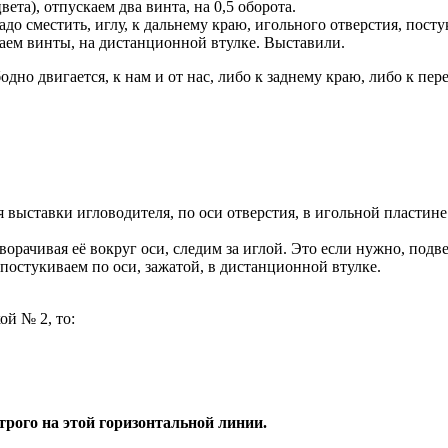
вета), отпускаем два винта, на 0,5 оборота.
адо сместить, иглу, к дальнему краю, игольного отверстия, пост
маем винты, на дистанционной втулке. Выставили.
одно двигается, к нам и от нас, либо к заднему краю, либо к пе
ля выставки игловодителя, по оси отверстия, в игольной пластине
ворачивая её вокруг оси, следим за иглой. Это если нужно, подве
 постукиваем по оси, зажатой, в дистанционной втулке.
ой № 2, то:
трого на этой горизонтальной линии.