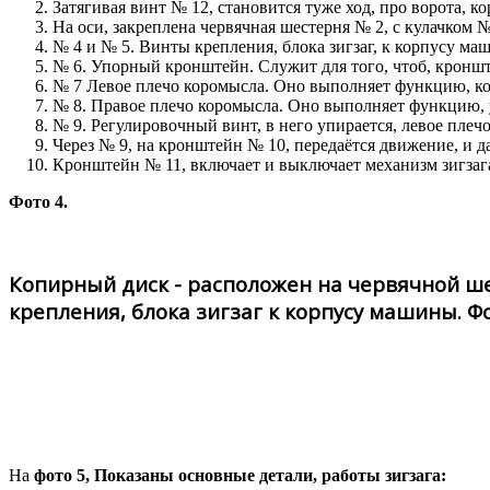
Затягивая винт № 12, становится туже ход, про ворота, к
На оси, закреплена червячная шестерня № 2, с кулачком 
№ 4 и № 5. Винты крепления, блока зигзаг, к корпусу ма
№ 6. Упорный кронштейн. Служит для того, чтоб, кронштей
№ 7 Левое плечо коромысла. Оно выполняет функцию, ко
№ 8. Правое плечо коромысла. Оно выполняет функцию, 
№ 9. Регулировочный винт, в него упирается, левое плеч
Через № 9, на кронштейн № 10, передаётся движение, и д
Кронштейн № 11, включает и выключает механизм зигзага
Фото 4.
Копирный диск - расположен на червячной ше
крепления, блока зигзаг к корпусу машины. Фо
На
фото 5, Показаны основные детали, работы зигзага: