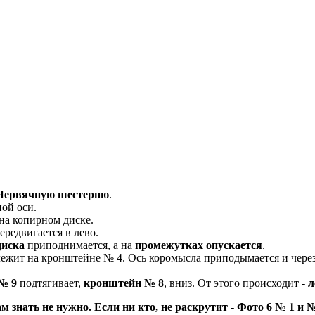
Червячную шестерню
.
ной оси.
 на копирном диске.
ередвигается в лево.
диска
приподнимается, а на
промежутках опускается
.
лежит на кронштейне № 4. Ось коромысла приподымается и чере
№ 9
подтягивает,
кронштейн № 8
, вниз. От этого происходит -
л
 знать не нужно. Если ни кто, не раскрутит - Фото 6 № 1 и № 5