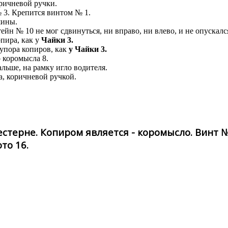
оричневой ручки.
№ 3. Крепится винтом № 1.
шины.
н № 10 не мог сдвинуться, ни вправо, ни влево, и не опускался 
пира, как у
Чайки 3.
упора копиров, как
у Чайки 3.
о коромысла 8.
альше, на рамку игло водителя.
, коричневой ручкой.
стерне. Копиром является - коромысло. Винт №
то 16.