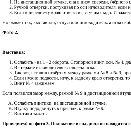
На дистанционной втулке, она в низу, спереди, (чёрного ц
Ручкой отвёртки, постукивая по оси игловодителя, если н
Если к переднему краю отверстия, стучим сзади. И зажи
Но бывает так, выставили, отпустили игловодитель, а игла своб
Фото 2.
Выставка:
Ослабить - на 1 - 2 оборота, Стопорной винт, оси, № 4, д
В стержне игловодителя вставлена игла.
Так вот, вставив отвёртку, между рамками № 8 и № 9, про
Если нужно подвести, иглу, к заднему краю отверстия, то
Винт № 4 зажимаем.
Если появился зазор между, рамкой № 9 и дистанционной втулк
Ослабить винтики, на дистанционной втулке.
Втулку пододвинуть в при тык, к рамке № 9.
Винтики зажать.
Проверяем! по фото 3. Положение иглы, должно находится с