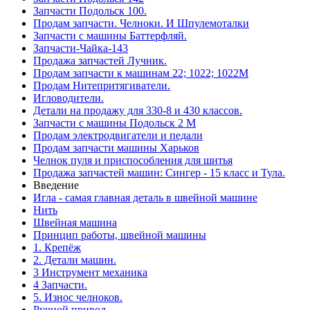
Запчасти Подольск 100.
Продам запчасти. Челноки. И Шпулемоталки
Запчасти с машины Баттерфляй.
Запчасти-Чайка-143
Продажа запчастей Лучник.
Продам запчасти к машинам 22; 1022; 1022М
Продам Нитепритягиватели.
Игловодители.
Детали на продажу для 330-8 и 430 классов.
Запчасти с машины Подольск 2 М
Продам электродвигатели и педали
Продам запчасти машины Харьков
Челнок пуля и приспособления для шитья
Продажа запчастей машин: Сингер - 15 класс и Тула.
Введение
Игла - самая главная деталь в швейной машине
Нить
Швейная машина
Принцип работы, швейной машины
1. Крепёж
2. Детали машин.
3 Инструмент механика
4 Запчасти.
5. Износ челноков.
Ручной привод