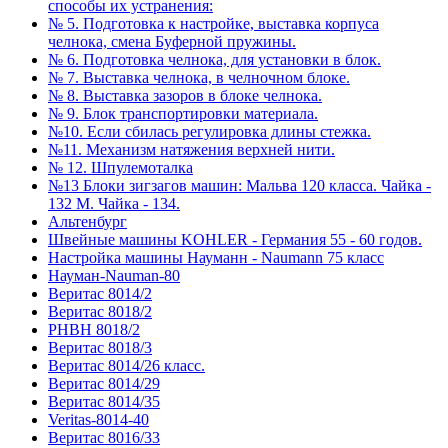
способы их устранения:
№ 5. Подготовка к настройке, выставка корпуса
челнока, смена Буферной пружины.
№ 6. Подготовка челнока, для установки в блок.
№ 7. Выставка челнока, в челночном блоке.
№ 8. Выставка зазоров в блоке челнока.
№ 9. Блок транспортировки материала.
№10. Если сбилась регулировка длины стежка.
№11. Механизм натяжения верхней нити.
№ 12. Шпулемоталка
№13 Блоки зигзагов машин: Мальва 120 класса. Чайка -
132 М. Чайка - 134.
Альтенбург
Швейные машины KOHLER - Германия 55 - 60 годов.
Настройка машины Науманн - Naumann 75 класс
Науман-Nauman-80
Веритас 8014/2
Веритас 8018/2
РНВН 8018/2
Веритас 8018/3
Веритас 8014/26 класс.
Веритас 8014/29
Веритас 8014/35
Veritas-8014-40
Веритас 8016/33