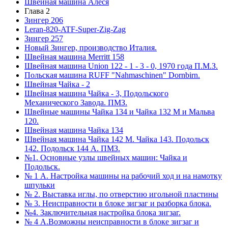
Швейная машина Алеся
Глава 2
Зингер 206
Leran-820-ATF-Super-Zig-Zag
Зингер 257
Новый Зингер, производство Италия.
Швейная машина Merritt 158
Швейная машина Union 122 - 1 - 3 - 0, 1970 года П.М.З.
Польская машина RUFF "Nahmaschinen" Dornbirn.
Швейная Чайка - 2
Швейная машина Чайка - 3, Подольского
Механического Завода. ПМЗ.
Швейные машины Чайка 134 и Чайка 132 М и Мальва
120.
Швейная машина Чайка 134
Швейная машина Чайка 142 М. Чайка 143. Подольск
142. Подольск 144 А. ПМЗ.
№1. Основные узлы швейных машин: Чайка и
Подольск.
№ 1 А. Настройка машины на рабочий ход и на намотку
шпульки
№ 2. Выставка иглы, по отверстию игольной пластины
№ 3. Неисправности в блоке зигзаг и разборка блока.
№4. Заключительная настройка блока зигзаг.
№ 4 А.Возможны неисправности в блоке зигзаг и