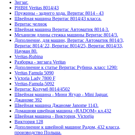
Зигзаг.
РНВН Veritas 8014/43
Пружины - заднего хода. Веритас 8014 - 43
Швейная машина Веритас 8014/43 класса.
Веритас челнок
Швейная машина Веритас Автоматик 8014-3.
Механизм длины стежка машины Веритас 8014/3.
Дополнение, для машин, Веритас Автоматик 8014/3,
Веритас 8014/ 22, Веритас 8014/25, Веритас 8014/33,
Науман 80.
Veritas-Rubina
Разборка - зигзага Veritas
Дополнение к статье Веритас Рубина, класс 1290:
Veritas Famula 5090
Victoria Lady 7800 F
Veritas-Famula-5092
Веритас Колумб 8014/4502
Швейная машина - Мини Ягуар - Mini Jaguar.
Джаноме 392
Швейная машина Джаноме Janome 1143.
Домашняя швейная машина «RADOM» кл.432
Швейная машина - Виктория, Victorija
Виктория 128
Дополнение к швейной машине Радом, 432 класса,
производство Польша.