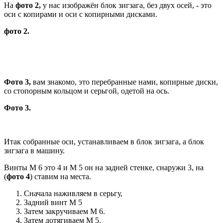
На
фото 2,
у нас изображён блок зигзага, без двух осей, - это
оси с копирами и оси с копирными дисками.
фото 2.
Фото 3,
вам знакомо, это перебранные нами, копирные диски,
со стопорным кольцом и серьгой, одетой на ось.
Фото 3.
Итак собранные оси, устанавливаем в блок зигзага, а блок
зигзага в машину.
Винты М 6 это 4 и М 5 он на задней стенке, снаружи 3, на
(
фото 4
) ставим на места.
Сначала наживляем в серьгу,
Задний винт М 5
Затем закручиваем М 6.
Затем дотягиваем М 5.