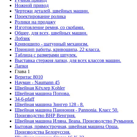
Ножной привод
Чертежи деталей, швейных машин.
Проектирование ролика
Ролики на продажу
Изготовление ремня, со скобами.
Общее, для всех, швейных машин.
Лобзик
Кривошипо - шатунный механизм.
Принцип работы, кривошипа, 22 класса.
Таблица с размерами шпулек.
Выставка стержня лапки, для всех классов машин.
Лапки
Глава 1
Веритас 8010
Науман - Naumann 45
Швейная Кёхлер Kohler
Швейная машина Попова.
34-6-pfaff
Швейная машина Зингер 128 - 8.
Швейная машина Паннония - Pannonia. Класс 50.
Производство ВНР Венгрия.
Швейная машина Иляна. Ileana. Производство Румыния.
Бытовая, прямострочная, швейная машина Орша.
Производства Белоруссия.