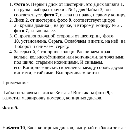
Фото 9.
Первый диск от шестерни, это Диск зигзага 1,
на ручке выбора строчки - № 1, для Чайки 3, он
соответствует,
фото 7
, с лева на право, первому копиру.
Диск 2, от шестерни,
фото 9,
соответствует цифре
2 «крыша домика», на ручке, и второму копиру № 2 ,
фото 7
, и так далее.
С противоположной стороны от шестерни,
фото
10
, установлена, Серьга. Ослабляем винтик, на ней, на
1 оборот и снимаем серьгу.
За серьгой, Стопорное кольцо. Расширяем края
кольца, кольцесъёмником или кончиками, за точеными
под шило, старыми ножницами. И снимаем,
его. Копирные диски, скреплены между собой, двумя
винтами, с гайками. Выворачиваем винты.
Примечание:
Гайки оставляем в диске Зигзага! Вот так на
фото 9
, я
разметил маркировку номеров, копирных дисков.
Фото 9.
На
Фото 10
, Блок копирных дисков, вынутый из блока зигзаг.