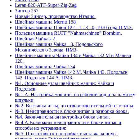
Leran-820-ATF-Super-Zig-Zag
Зингер 257
Новый Зингер, производство Италия.
Швейная машина Merritt 158
Швейная машина Union 122 - 1 - 3 - 0, 1970 года П.М.З.
Польская машина RUFF "Nahmaschinen" Dornbirn.
Швейная Чайка - 2
Швейная машина Чайка - 3, Подольского
Механического Завода. ПМЗ.
Швейные машины Чайка 134 и Чайка 132 М и Мальва
120.
Швейная машина Чайка 134
Швейная машина Чайка 142 М. Чайка 143. Подольск
142. Подольск 144 А. ПМЗ.
№1. Основные узлы швейных машин: Чайка и
Подольск.
№ 1 А. Настройка машины на рабочий ход и на намотку
шпульки
№ 2. Выставка иглы, по отверстию игольной пластины
№ 3. Неисправности в блоке зигзаг и разборка блока.
№4. Заключительная настройка блока зигзаг.
№ 4 А.Возможны неисправности в блоке зигзаг и
способы их устранения:
№ 5. Подготовка к настройке, выставка корпуса