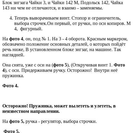
Блок зигзага Чайки 3, и Чайки 142 М, Подольск 142, Чайка
143 ни чем не отличаются, и взаимо - заменяемы.
Теперь выворачиваем винт. Стопор и ограничитель,
выбора строчек.Он первый, от ручки, по оси копиров. М
4, фигурный.
На
фото 4
, он, под № 1. На 3 - 4 оборота. Красным маркером,
обозначено положение основных деталей, о которых пойдёт
речь ниже, В установленном блоке зигзаг, на машине. Так
наглядней.
Она снята, уже с оси на (
фото 5
), (Откручивая винт 1.
Фото
4
), с оси. Придерживаем ручку. Осторожно! Внутри неё
пружинка.
Фото 4.
Осторожно! Пружинка, может вылететь и улететь, в
неизвестном направлении.
На
фото 5,
ручка - регулятор, выбора строчки.
Фото 5.