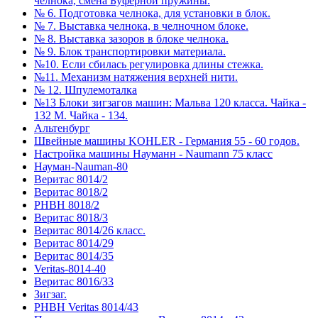
челнока, смена Буферной пружины.
№ 6. Подготовка челнока, для установки в блок.
№ 7. Выставка челнока, в челночном блоке.
№ 8. Выставка зазоров в блоке челнока.
№ 9. Блок транспортировки материала.
№10. Если сбилась регулировка длины стежка.
№11. Механизм натяжения верхней нити.
№ 12. Шпулемоталка
№13 Блоки зигзагов машин: Мальва 120 класса. Чайка -
132 М. Чайка - 134.
Альтенбург
Швейные машины KOHLER - Германия 55 - 60 годов.
Настройка машины Науманн - Naumann 75 класс
Науман-Nauman-80
Веритас 8014/2
Веритас 8018/2
РНВН 8018/2
Веритас 8018/3
Веритас 8014/26 класс.
Веритас 8014/29
Веритас 8014/35
Veritas-8014-40
Веритас 8016/33
Зигзаг.
РНВН Veritas 8014/43