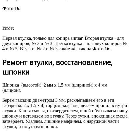
Фото 16.
Итог:
Первая втулка, только для копира зигзаг. Вторая втулка - для
двух копиров, № 2 и № 3. Третья втулка – для двух копиров №
4 и № 5. Втулки № 2 и № 3 такие же, как на
Фото 16.
Ремонт втулки, восстановление,
шпонки
Шпонка (высотой) 2 мм х 1,5 мм (шириной) х 4 мм
(длиной).
Берём гвоздик диаметром 3 мм, расклёпываем его в эти
габариты: 2 х 1,5 х 4, торцом надфиля, делаем пропил в нутри
втулки. Капля смолы, с отвердителем, в ней обмазываем нашу
шпонку и вставляем во втулку. Через сутки, эпоксидная смола,
затвердеет. Удаляем, лишние надфилем, с наружной части
втулки, и по углам шпонки.