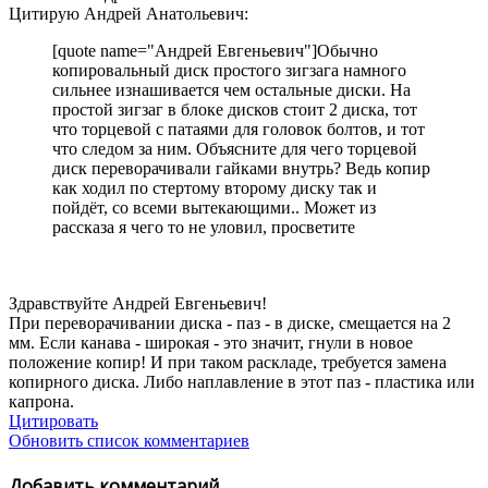
Цитирую Андрей Анатольевич:
[quote name="Андрей Евгеньевич"]Обычно
копировальный диск простого зигзага намного
сильнее изнашивается чем остальные диски. На
простой зигзаг в блоке дисков стоит 2 диска, тот
что торцевой с патаями для головок болтов, и тот
что следом за ним. Объясните для чего торцевой
диск переворачивали гайками внутрь? Ведь копир
как ходил по стертому второму диску так и
пойдёт, со всеми вытекающими.. Может из
рассказа я чего то не уловил, просветите
Здравствуйте Андрей Евгеньевич!
При переворачивании диска - паз - в диске, смещается на 2
мм. Если канава - широкая - это значит, гнули в новое
положение копир! И при таком раскладе, требуется замена
копирного диска. Либо наплавление в этот паз - пластика или
капрона.
Цитировать
Обновить список комментариев
Добавить комментарий