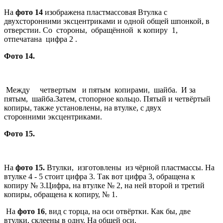
На
фото 14
изображена пластмассовая Втулка с
двухсторонними эксцентриками и одной общей шпонкой, в
отверстии. Со стороны, обращённой к копиру 1,
отпечатана цифра 2 .
Фото 14.
Между четвертым и пятым копирами, шайба. И за
пятым, шайба.Затем, стопорное кольцо. Пятый и четвёртый
копиры, также установлены, на втулке, с двух
сторонними эксцентриками.
Фото 15.
На
фото 15.
Втулки, изготовлены из чёрной пластмассы. На
втулке 4 - 5 стоит цифра 3. Так вот цифра 3, обращена к
копиру № 3.Цифра, на втулке № 2, на ней второй и третий
копиры, обращена к копиру, № 1.
На
фото 16
, вид с торца, на оси отвёртки. Как бы, две
втулки, склеены в одну. На общей оси.