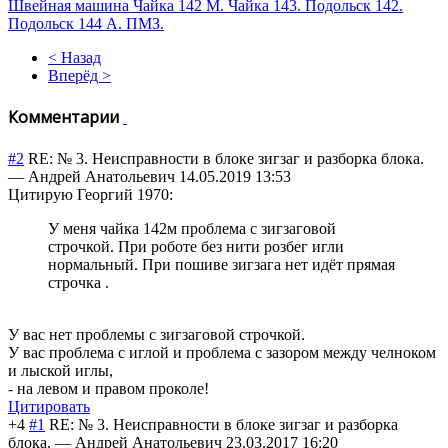
Швейная машина Чайка 142 М. Чайка 143. Подольск 142.
Подольск 144 А. ПМЗ.
< Назад
Вперёд >
Комментарии
#2
RE: № 3. Неисправности в блоке зигзаг и разборка блока.
—
Андрей Анатольевич
14.05.2019 13:53
Цитирую Георгий 1970:
У меня чайка 142м проблема с зигзаговой
строчкой. При роботе без нити розбег игли
нормальный. При пошиве зигзага нет идёт прямая
строчка .
У вас нет проблемы с зигзаговой строчкой.
У вас проблема с иглой и проблема с зазором между челноком
и лыской иглы,
- на левом и правом проколе!
Цитировать
+4
#1
RE: № 3. Неисправности в блоке зигзаг и разборка
блока.
—
Андрей Анатольевич
23.03.2017 16:20