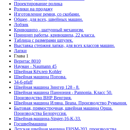
Проектирование ролика
Ролики на продажу
Изготовление ремня, со скобами.
Общее, для всех, швейных машин.
Лобзик
Кривошипо - шатунный механизм.
Принцип работы, кривошипа, 22 класса.
Таблица с размерами шпулек.
Выставка стержня лапки, для всех классов машин.
Лапки
Глава 1
Веритас 8010
Науман - Naumann 45
Швейная Кёхлер Kohler
Швейная машина Попова.
34-6-pfaff
Швейная машина Зингер 128 - 8.
Швейная машина Паннония - Pannonia. Класс 50.
Производство ВНР Венгрия.
Швейная машина Иляна. Ileana. Производство Румыния.
Бытовая, прямострочная, швейная машина Орша.
Производства Белоруссия.
Швейная-машина-Singer-16-K-33.
Госшвеймашина
Детская швейная машина FHSM-203, производства