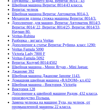
Пружины - заднего хода. Веритас 8014 - 43
Швейная машина Веритас 8014/43 класса.
Веритас челнок
Швейная машина Веритас Автоматик 8014-3.
Механизм длины стежка машины Веритас 8014/3.
Дополнение, для машин, Веритас Автоматик 8014/3,
Веритас 8014/ 22, Веритас 8014/25, Веритас 8014/33,
Науман 80.
Veritas-Rubina
Разборка - зигзага Veritas
Дополнение к статье Веритас Рубина, класс 1290:
Veritas Famula 5090
Victoria Lady 7800 F
Veritas-Famula-5092
Веритас Колумб 8014/4502
Швейная машина - Мини Ягуар - Mini Jaguar.
Джаноме 392
Швейная машина Джаноме Janome 1143.
Домашняя швейная машина «RADOM» кл.432
Швейная машина - Виктория, Victorija
Виктория 128
Дополнение к швейной машине Радом, 432 класса,
производство Польша.
Замена челнока на машине Тула, на челнок, от
промышленной машины 22 класса.