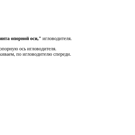
инта опорной оси,"
игловодителя.
 опорную ось игловодителя.
укиваем, по игловодителю спереди.