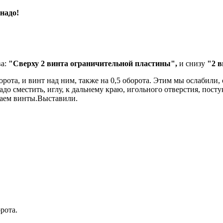
 надо!
ва:
"Сверху 2 винта ограничительной пластины",
и снизу
"2 в
рота, и винт над ним, также на 0,5 оборота. Этим мы ослабили,
адо сместить, иглу, к дальнему краю, игольного отверстия, пост
маем винты.Выставили.
рота.