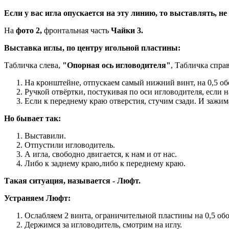
Если у вас игла опускается на эту линию, то выставлять, не
На
фото 2,
фронтальная часть
Чайки 3.
Выставка иглы, по центру игольной пластины:
Табличка слева,
"Опорная ось игловодителя"
, Табличка спра
На кронштейне, отпускаем самый нижний винт, на 0,5 обо
Ручкой отвёртки, постукивая по оси игловодителя, если н
Если к переднему краю отверстия, стучим сзади. И зажи
Но бывает так:
Выставили.
Отпустили игловодитель.
А игла, свободно двигается, к нам и от нас.
Либо к заднему краю,либо к переднему краю.
Такая ситуация, называется - Люфт.
Устраняем Люфт:
Ослабляем 2 винта, ограничительной пластины на 0,5 обо
Держимся за игловодитель, смотрим на иглу.