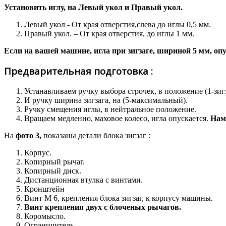
Установить иглу, на Левый укол и Правый укол.
Левый укол - От края отверстия,слева до иглы 0,5 мм.
Правый укол. – От края отверстия, до иглы 1 мм.
Если на вашей машине, игла при зигзаге, шириной 5 мм, опу
Предварительная подготовка :
Устанавливаем ручку выбора строчек, в положение (1-зигз
И ручку ширина зигзага, на (5-максимальный).
Ручку смещения иглы, в нейтральное положение.
Вращаем медленно, маховое колесо, игла опускается.
Нам 
На
фото 3,
показаны детали блока зигзаг :
Корпус.
Копирный рычаг.
Копирный диск.
Дистанционная втулка с винтами.
Кронштейн
Винт М 6, крепления блока зигзаг, к корпусу машины.
Винт крепления двух с блоченых рычагов.
Коромысло.
Ограничитель.