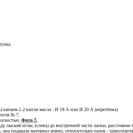
тулка.
) капаем 1-2 капли масла - И 18 А или И 20 А (веретёнка)
теля № 7.
лоскостью.
Фото 7.
ду лыской иглы, (слева) до внутренней части лапки, расстояние 
з, она подавала материал ровно, относительно пазов - транспорт