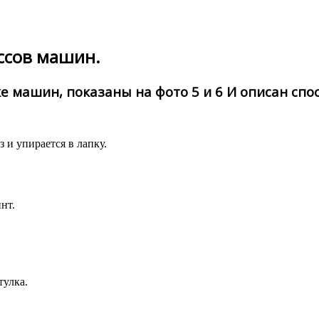
ассов машин.
машин, показаны на фото 5 и 6 И описан спосо
 и упирается в лапку.
нт.
тулка.