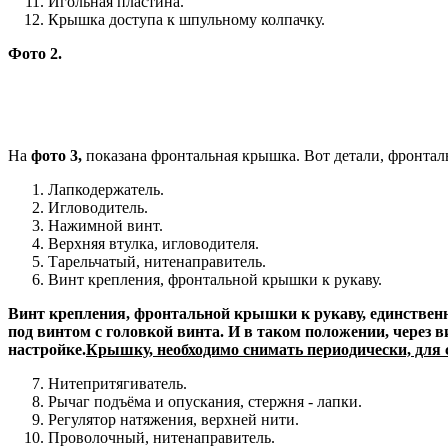
Игольная пластина.
Крышка доступа к шпульному колпачку.
Фото 2.
На
фото 3,
показана фронтальная крышка. Вот детали, фронталь
Лапкодержатель.
Игловодитель.
Нажимной винт.
Верхняя втулка, игловодителя.
Тарельчатый, нитенаправитель.
Винт крепления, фронтальной крышки к рукаву.
Винт крепления, фронтальной крышки к рукаву, единственн
под винтом с головкой винта. И в таком положении, через в
настройке.
Крышку, необходимо снимать периодически, для 
Нитепритягиватель.
Рычаг подъёма и опускания, стержня - лапки.
Регулятор натяжения, верхней нити.
Проволочный, нитенаправитель.