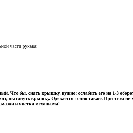
ной части рукава:
ый. Что бы, снять крышку, нужно: ослабить его на 1-3 обор
инт, вытянуть крышку. Одевается точно также. При этом ни ч
смазки и чистки механизма!