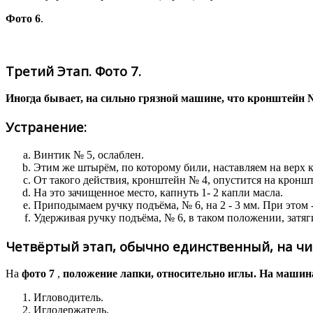
Фото 6
.
Третий Этап. Фото 7.
Иногда бывает, на сильно грязной машине, что кронштейн №
Устранение:
Винтик № 5, ослаблен.
Этим же штырём, по которому били, наставляем на верх 
От такого действия, кронштейн № 4, опустится на кроншт
На это зачищенное место, капнуть 1- 2 капли масла.
Приподымаем ручку подъёма, № 6, на 2 - 3 мм. При этом 
Удерживая ручку подъёма, № 6, в таком положении, затя
Четвёртый этап, обычно единственный, на ч
На
фото 7
,
положение лапки, относительно иглы. На машина
Игловодитель.
Иглодержатель.