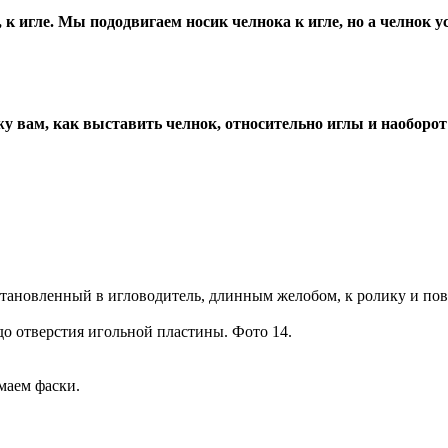
к игле. Мы пододвигаем носик челнока к игле, но а челнок у
ажу вам, как выставить челнок, относительно иглы и наоборот
установленный в игловодитель, длинным желобом, к ролику и пов
до отверстия игольной пластины. Фото 14.
маем фаски.