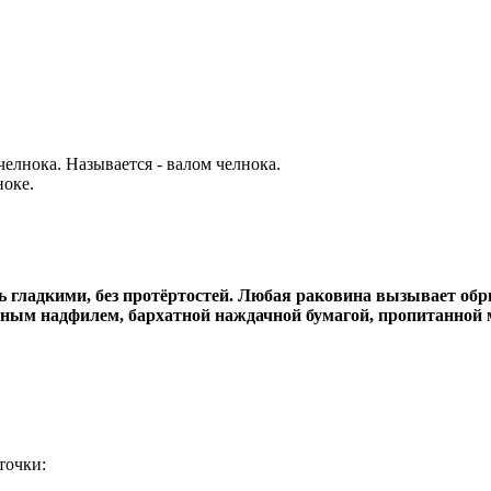
елнока. Называется - валом челнока.
ноке.
гладкими, без протёртостей. Любая раковина вызывает обры
мазным надфилем, бархатной наждачной бумагой, пропитанной
точки: