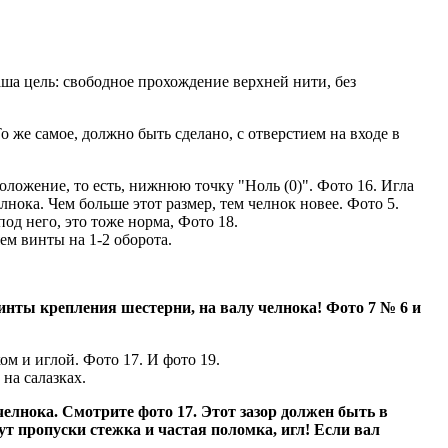
ша цель: свободное прохождение верхней нити, без
 же самое, должно быть сделано, с отверстием на входе в
оложение, то есть, нижнюю точку "Ноль (0)". Фото 16. Игла
нока. Чем больше этот размер, тем челнок новее. Фото 5.
под него, это тоже норма, Фото 18.
ем винты на 1-2 оборота.
 винты крепления шестерни, на валу челнока! Фото 7 № 6 и
ом и иглой. Фото 17. И фото 19.
на салазках.
челнока. Смотрите фото 17. Этот зазор должен быть в
дут пропуски стежка и частая поломка, игл! Если вал