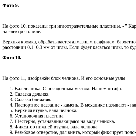
Фото 9.
На фото 10, показаны три иглоотражательные пластины. - " Кар
на электро точиле.
Верхняя кромка, обрабатывается алмазным надфилем, бархатно
расстоянии 0,1- 0,3 мм от иглы. Если будет касаться иглы, то бу
Фото 10.
На фото 11, изображён блок челнока. И его основные узлы:
Вал челнока. С посадочным местом. На нем штифт.
Салазка дальняя.
Салазка ближняя.
Паспортное название - камень. В механике называют - н
Верхняя втулка, вала челнока.
Установочная пластина.
Шестерня, устанавливающаяся на валу челнока.
Фиксатор нижней втулки, вала челнока.
Резьбовое отверстие, для винта, который фиксирует поло