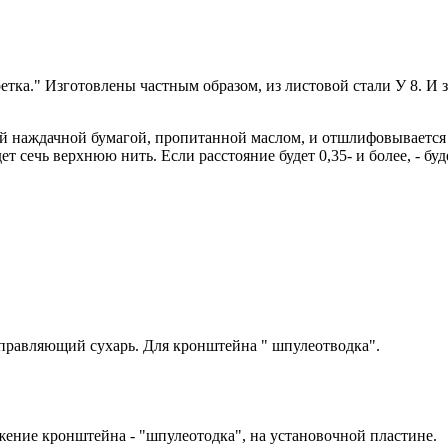
етка." Изготовлены частным образом, из листовой стали У 8. И 
й наждачной бумагой, пропитанной маслом, и отшлифовывается в
дет сечь верхнюю нить. Если расстояние будет 0,35- и более, - буд
аправляющий сухарь. Для кронштейна " шпулеотводка".
жение кронштейна - "шпулеотодка", на установочной пластине.