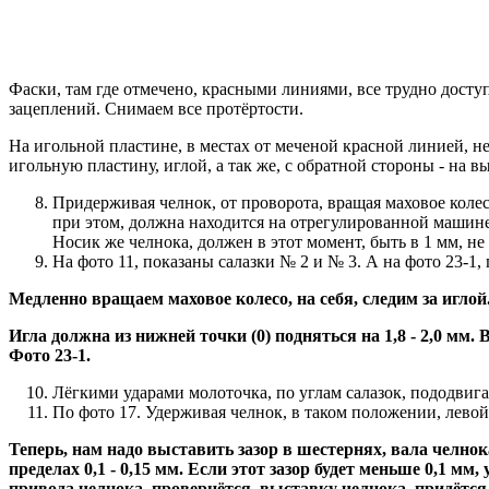
Фаски, там где отмечено, красными линиями, все трудно дост
зацеплений. Снимаем все протёртости.
На игольной пластине, в местах от меченой красной линией, не
игольную пластину, иглой, а так же, с обратной стороны - на в
Придерживая челнок, от проворота, вращая маховое колес
при этом, должна находится на отрегулированной машине,
Носик же челнока, должен в этот момент, быть в 1 мм, не
На фото 11, показаны салазки № 2 и № 3. А на фото 23-1,
Медленно вращаем маховое колесо, на себя, следим за иглой
Игла должна из нижней точки (0) подняться на 1,8 - 2,0 мм.
Фото 23-1.
Лёгкими ударами молоточка, по углам салазок, пододвигае
По фото 17. Удерживая челнок, в таком положении, левой 
Теперь, нам надо выставить зазор в шестернях, вала челнок
пределах 0,1 - 0,15 мм. Если этот зазор будет меньше 0,1 м
привода челнока, провернётся, выставку челнока, придётся 