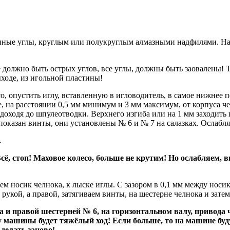
упные углы, круглым или полукруглым алмазными надфилями. На
 должно быть острых углов, все углы, должны быть заовалены! То
ыходе, из игольной пластины!
о, опустить иглу, вставленную в игловодитель, в самое нижнее п
 на расстоянии 0,5 мм минимум и 3 мм максимум, от корпуса чел
 доходя до шпулеотводки. Верхнего изгиба или на 1 мм заходить 
 показан винты, они установлены № 6 и № 7 на салазках. Ослабля
.
 Всё, стоп! Маховое колесо, больше не крутим! Но ослабляем,
м носик челнока, к лыске иглы. С зазором в 0,1 мм между носик
рукой, а правой, затягиваем винты, на шестерне челнока и затем 
а и правой шестерней № 6, на горизонтальном валу, привода 
м, у машины будет тяжёлый ход! Если больше, то на машине бу
делать заново!