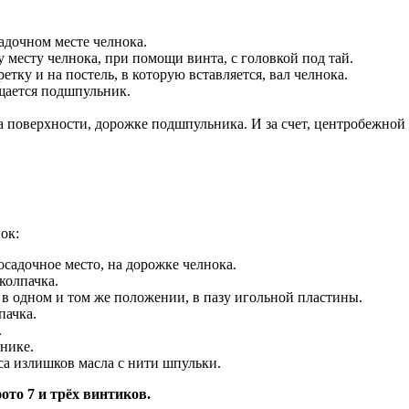
адочном месте челнока.
у месту челнока, при помощи винта, с головкой под тай.
етку и на постель, в которую вставляется, вал челнока.
ещается подшпульник.
а поверхности, дорожке подшпульника. И за счет, центробежной с
ок:
садочное место, на дорожке челнока.
колпачка.
в одном и том же положении, в пазу игольной пластины.
пачка.
.
нике.
са излишков масла с нити шпульки.
фото 7 и трёх винтиков.