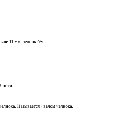
ьше 11 мм. челнок б/у.
й нити.
елнока. Называется - валом челнока.