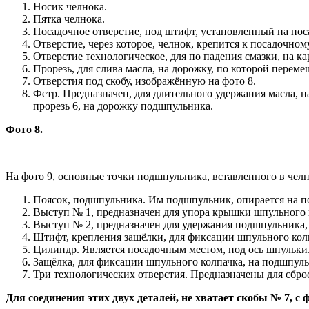
Носик челнока.
Пятка челнока.
Посадочное отверстие, под штифт, установленный на пос
Отверстие, через которое, челнок, крепится к посадочном
Отверстие технологическое, для по падения смазки, на кар
Прорезь, для слива масла, на дорожку, по которой перем
Отверстия под скобу, изображённую на фото 8.
Фетр. Предназначен, для длительного удержания масла, н
прорезь 6, на дорожку подшпульника.
Фото 8.
На фото 9, основные точки подшпульника, вставленного в челн
Поясок, подшпульника. Им подшпульник, опирается на по
Выступ № 1, предназначен для упора крышки шпульного 
Выступ № 2, предназначен для удержания подшпульника, 
Штифт, крепления защёлки, для фиксации шпульного кол
Цилиндр. Является посадочным местом, под ось шпульки
Защёлка, для фиксации шпульного колпачка, на подшпуль
Три технологических отверстия. Предназначены для сбро
Для соединения этих двух деталей, не хватает скобы № 7, с 