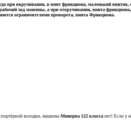
когда при вкручивании, в винт фрикциона, маленький винтик,
абочий ход машины, а при откручивании, винта фрикциона, п
вляются ограничителями проворота, винта Фрикциона.
анспортёрной колодки, машины
Минерва 122 класса
нет! Если у к