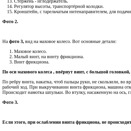
Стержень - иглодержатель.
Регулятор высоты, транспортёрной колодки.
Кронштейн, с тарельчатым нитенаправителем, для подачи
Фото 2.
На
фото 3,
вид на маховое колесо. Вот основные детали:
Маховое колесо.
Малый винт, на винту фрикциона.
Винт фрикциона.
По оси махового колеса , ввёрнут винт, с большой головкой
По ребру винта, накатка, чтоб пальцы руки, не скользили, во 
рабочий ход. При выкручивании винта фрикциона, машина откл
Происходит намотка шпульки. Во втулку, насаженную на ось, 
Фото 3.
Если этого, при ослаблении винта фрикциона, не происходит,