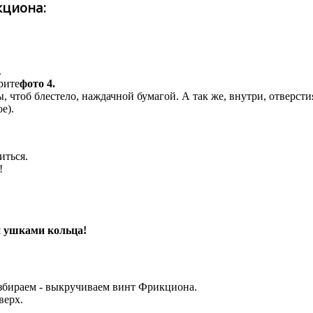
кциона:
.
рите
фото 4.
 чтоб блестело, наждачной бумагой. А так же, внутри, отверсти
е).
иться.
!
и ушками кольца!
разбираем - выкручиваем винт Фрикциона.
верх.