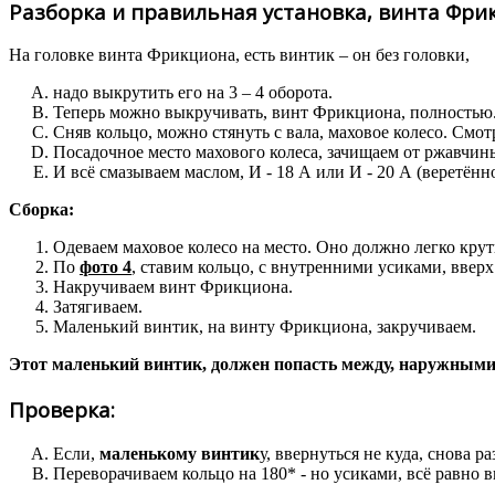
Разборка и правильная установка, винта Фри
На головке винта Фрикциона, есть винтик – он без головки,
надо выкрутить его на 3 – 4 оборота.
Теперь можно выкручивать, винт Фрикциона, полностью
Сняв кольцо, можно стянуть с вала, маховое колесо. Смот
Посадочное место махового колеса, зачищаем от ржавчины,
И всё смазываем маслом, И - 18 А или И - 20 А (веретённо
Сборка:
Одеваем маховое колесо на место. Оно должно легко крут
По
фото 4
, ставим кольцо, с внутренними усиками, вверх
Накручиваем винт Фрикциона.
Затягиваем.
Маленький винтик, на винту Фрикциона, закручиваем.
Этот маленький винтик, должен попасть между, наружным
Проверка:
Если,
маленькому винтик
у, ввернуться не куда, снова 
Переворачиваем кольцо на 180* - но усиками, всё равно в