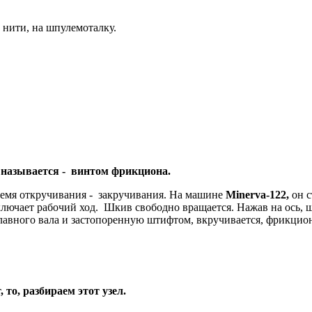
 нити, на шпулемоталку.
, называется - винтом фрикциона.
время откручивания - закручивания. На машине
Minerva-122,
он с
ючает рабочий ход. Шкив свободно вращается. Нажав на ось, шп
главного вала и застопоренную штифтом, вкручивается, фрикци
 то, разбираем этот узел.