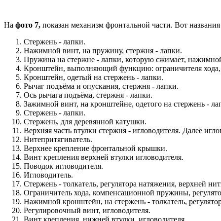
На
фото 7,
показан механизм фронтальной части. Вот названия 
Стержень - лапки.
Нажимной винт, на пружину, стержня - лапки.
Пружина на стержне - лапки, которую сжимает, нажимной
Кронштейн, выполняющий функцию: ограничителя хода, 
Кронштейн, одетый на стержень - лапки.
Рычаг подъёма и опускания, стержня - лапки.
Ось рычага подъёма, стержня - лапки.
Зажимной винт, на кронштейне, одетого на стержень - 
Стержень - лапки.
Стержень, для деревянной катушки.
Верхняя часть втулки стержня - игловодителя. Далее игло
Нитепритягиватель.
Верхнее крепление фронтальной крышки.
Винт крепления верхней втулки игловодителя.
Поводок игловодителя.
Игловодитель.
Стержень - толкатель, регулятора натяжения, верхней нит
Ограничитель хода, компенсационной пружины, регулято
Нажимной кронштейн, на стержень - толкатель, регулятор
Регулировочный винт, игловодителя.
Винт крепления, нижней втулки, игловодителя.