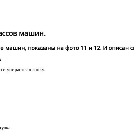
лассов машин.
машин, показаны на фото 11 и 12. И описан сп
:
 и упирается в лапку.
тулка.