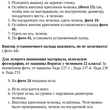
Положить машину на заднюю стенку.
Ослабить винтики крепления челнока,
(Фото 15)
так,
чтобы они не выглядывали, по внутреннему диаметру,
посадочного места - в челноке.
На посадочную ось челнока, одеть челнок,
фото 19.
Ослабить винтик крепления установочного пальца
фото
41.
Одеть на ось, челнок.
По
фото 41,
установить установочный палец.
Винтик установочного пальца наживить, но не затягивать!
( фото 44)
Для лучшего понимания материала, использую
фотографии, от машины Веритас с челноком 22 класса!
За
неимением фото, от машины Лада 237-1 ; Лада 237-4. Лада 236
и Лада 233.
На
фото 24
показана игла.
Игла опускается вниз.
Остриё иглы, на уровне с наружным диаметром
челнока.
Винтики крепления челнока, ослаблены. Чтоб можно
было проворачивать, челнок на посадочной оси.