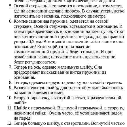
осевого стержня, должен ходить легко, без заеданий.
Осевой стержень, вставляется в основание, в том месте,
где на основании сделана прорезь. В случаи утери, легко
изготовить из гвоздика, подходящего диаметра.
Компенсационная пружина, одевается на осевой
стержень. Осевой стержень, вставляется в основание. И
затем проворачивается, в основании на такой угол, чтоб
низ компенсационной пружины, не доходил, до правого
упора - 0,5 мм. Вот втаком положении зажать винтик на
основании! Если упрётся то натяжение
компенсационной пружины будет сильным. И при
ослаблении гайки, натяжение нити, практически не
будет регулироваться.
Теперь на ось, одеваю маленькую шайбу. Она
предохраняет выскакивание витка пружины из
основания.
Теперь, одеваем первую тарелочку, на осевой стержень.
Разделительную шайбу, для того чтоб можно было шить
на машине двумя нитями.
Вторую тарелочку, выгнутой частью, к разделительной
шайбе.
Шайбу с перемычкой. Выгнутой перемычкой, в сторону,
нажимной гайки. Очень часто, её устанавливают, задом
на перёд.
Теперь большую шайбу, с отверстиями. Вогнутой частью