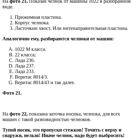
На
фото 21,
Показан челнок от машины 1022 в разобранном
виде.
Прижимная пластина.
Корпус челнока.
Ласточкин хвост. Или нитенаправительная пластина.
Аналогично ему, разбираются челноки от машин:
1022 М класса.
22 класса;
Лада 236.
Лада 237.
Лада 233.
Веритас 8014/3.
Веритас 8014/43 и так далее.
Фото 21.
На
фото 22,
показана заточка носика, челнока, для всех
машин с такой разновидностью челноков.
Тупой носик, это пропуски стежков! Точить с верху и
снаружи, нельзя! Иначе челнок, надо будет выбросить!