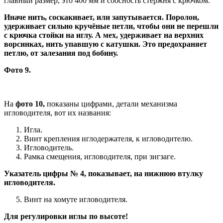
главный размер, это 400 мм и соосность стержня с крючком.
Иначе нить, соскакивает, или запутывается. Поролон,
удерживает сильно кручёные петли, чтобы они не перешли
с крючка стойки на иглу. А мех, удерживает на верхних
ворсинках, нить упавшую с катушки. Это предохраняет
петлю, от залезания под бобину.
Фото 9.
На
фото 10,
показаны цифрами, детали механизма
игловодителя, вот их названия:
Игла.
Винт крепления иглодержателя, к игловодителю.
Игловодитель.
Рамка смещения, игловодителя, при зигзаге.
Указатель цифры № 4, показывает, на нижнюю втулку
игловодителя.
Винт на хомуте игловодителя.
Для регулировки иглы по высоте!