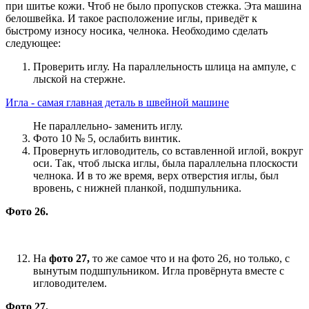
при шитье кожи. Чтоб не было пропусков стежка. Эта машина
белошвейка. И такое расположение иглы, приведёт к
быстрому износу носика, челнока. Необходимо сделать
следующее:
Проверить иглу. На параллельность шлица на ампуле, с
лыской на стержне.
Игла - самая главная деталь в швейной машине
Не параллельно- заменить иглу.
Фото 10 № 5, ослабить винтик.
Провернуть игловодитель, со вставленной иглой, вокруг
оси. Так, чтоб лыска иглы, была параллельна плоскости
челнока. И в то же время, верх отверстия иглы, был
вровень, с нижней планкой, подшпульника.
Фото 26.
На
фото 27,
то же самое что и на фото 26, но только, с
вынутым подшпульником. Игла провёрнута вместе с
игловодителем.
Фото 27.