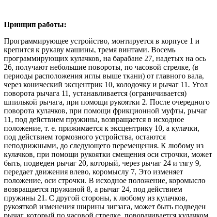
Принцип работы:
Программирующее устройство, монтируется в корпусе 1 и
крепится к рукаву машины, тремя винтами. Восемь
программирующих кулачков, на барабане 27, надетых на ось
26, получают небольшие повороты, по часовой стрелке, (в
периоды расположения иглы выше ткани) от главного вала,
через конический эксцентрик 10, колодочку и рычаг 11. Угол
поворота рычага 11, устанавливается (ограничивается)
шпилькой рычага, при помощи рукоятки 2. После очередного
поворота кулачков, при помощи фрикционной муфты, рычаг
11, под действием пружины, возвращается в исходное
положение, т. е. прижимается к эксцентрику 10, а кулачки,
под действием тормозного устройства, остаются
неподвижными, до следующего перемещения. К любому из
кулачков, при помощи рукоятки смещения оси строчки, может
быть, подведен рычаг 20, который, через рычаг 24 и тягу 9,
передает движения влево, коромыслу 7, Это изменяет
положение, оси строчки. В исходное положение, коромысло
возвращается пружиной 8, а рычаг 24, под действием
пружины 21. С другой стороны, к любому из кулачков,
рукояткой изменения ширины зигзага, может быть подведен
рычаг, который по часовой стрелке, поворачивается кулачком,