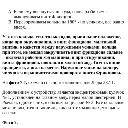
Если ему ввернуться не куда, снова разбираем -
выкручиваем винт Фрикциона.
Переворачиваем кольцо на 180* - но усиками, всё равно
вверх.
У этого кольца, есть только одно, правильное положение,
когда при вкручивании, в винт фрикциона, маленький
винтик, о кажется между наружными усиками, кольца,
при этом, не мешая закручивать винт фрикциона сильнее
– включая рабочий ход машины, и при откручивании,
винта фрикциона, появлялся холостой ход. То есть шкив
вращается, а игла на месте. Наружные ушки на кольце,
являются ограничителями проворота винта Фрикциона.
На
фото 7-1,
схема из паспорта машины, для Лады 237-1.
Дополнением к устройству, является эксцентриковый кулачок
№ 1, установлен на главном валу, перед малой шестерней. И
Рычаги, один из них, я обозначил цифрой № 2. Все остальные
механизмы, точно такие же, как на этих машинах, что даны
ссылки.
Фото 7.