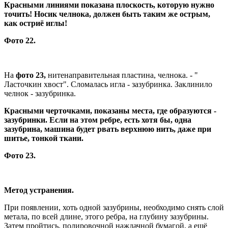
Красными линиями показана плоскость, которую нужно
точить!
Носик челнока, должен быть таким же острым,
как остриё иглы!
Фото 22.
На
фото 23,
нитенаправительная пластина, челнока. - "
Ласточкин хвост". Сломалась игла - зазубринка. Заклинило
челнок - зазубринка.
Красными черточками, показаны места, где образуются -
зазубринки. Если на этом ребре, есть хотя бы, одна
зазубрина, машина будет рвать верхнюю нить, даже при
шитье, тонкой ткани.
Фото 23.
Метод устранения.
При появлении, хоть одной зазубрины, необходимо снять слой
метала, по всей длине, этого ребра, на глубину зазубрины.
Затем пройтись, полировочной наждачной бумагой, а ещё