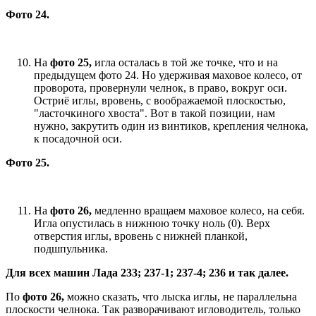
Фото 24.
На
фото 25,
игла осталась в той же точке, что и на
предыдущем фото 24. Но удерживая маховое колесо, от
проворота, провернули челнок, в право, вокруг оси.
Остриё иглы, вровень, с воображаемой плоскостью,
"ласточкиного хвоста". Вот в такой позиции, нам
нужно, закрутить один из винтиков, крепления челнока,
к посадочной оси.
Фото 25.
На
фото 26,
медленно вращаем маховое колесо, на себя.
Игла опустилась в нижнюю точку ноль (0). Верх
отверстия иглы, вровень с нижней планкой,
подшпульника.
Для всех машин Лада 233; 237-1; 237-4; 236 и так далее.
По
фото 26,
можно сказать, что лыска иглы, не параллельна
плоскости челнока. Так разворачивают игловодитель, только