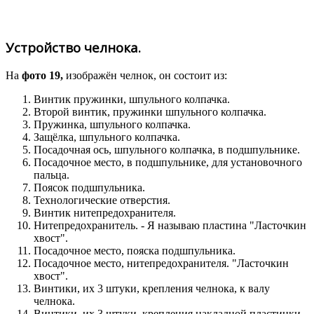
Устройство челнока.
На
фото 19,
изображён челнок, он состоит из:
Винтик пружинки, шпульного колпачка.
Второй винтик, пружинки шпульного колпачка.
Пружинка, шпульного колпачка.
Защёлка, шпульного колпачка.
Посадочная ось, шпульного колпачка, в подшпульнике.
Посадочное место, в подшпульнике, для установочного
пальца.
Поясок подшпульника.
Технологические отверстия.
Винтик нитепредохранителя.
Нитепредохранитель. - Я называю пластина "Ласточкин
хвост".
Посадочное место, пояска подшпульника.
Посадочное место, нитепредохранителя. "Ласточкин
хвост".
Винтики, их 3 штуки, крепления челнока, к валу
челнока.
Винтики, их 3 штуки, крепления накладной пластинки.