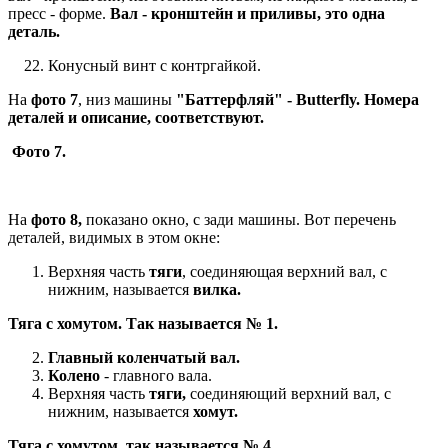
пресс - форме.
Вал - кронштейн и приливы, это одна
деталь.
Конусный винт с контргайкой.
На
фото 7
, низ машины
"Баттерфляй" - Butterfly.
Номера
деталей и описание, соответствуют.
Фото 7.
На
фото 8,
показано окно, с зади машины. Вот перечень
деталей, видимых в этом окне:
Верхняя часть
тяги
, соединяющая верхний вал, с
нижним, называется
вилка.
Тяга с хомутом. Так называется № 1.
Главный коленчатый вал.
Колено
- главного вала.
Верхняя часть
тяги,
соединяющий верхний вал, с
нижним, называется
хомут.
Тяга с хомутом, так называется № 4.