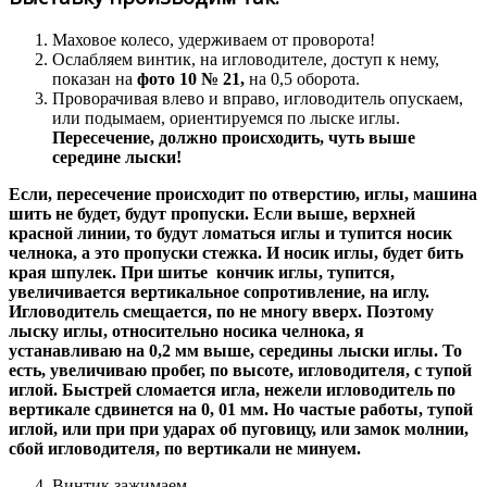
Маховое колесо, удерживаем от проворота!
Ослабляем винтик, на игловодителе, доступ к нему,
показан на
фото 10 № 21,
на 0,5 оборота.
Проворачивая влево и вправо, игловодитель опускаем,
или подымаем, ориентируемся по лыске иглы.
Пересечение, должно происходить, чуть выше
середине лыски!
Если, пересечение происходит по отверстию, иглы, машина
шить не будет, будут пропуски. Если выше, верхней
красной линии, то будут ломаться иглы и тупится носик
челнока, а это пропуски стежка. И носик иглы, будет бить
края шпулек. При шитье кончик иглы, тупится,
увеличивается вертикальное сопротивление, на иглу.
Игловодитель смещается, по не многу вверх. Поэтому
лыску иглы, относительно носика челнока, я
устанавливаю на 0,2 мм выше, середины лыски иглы. То
есть, увеличиваю пробег, по высоте, игловодителя, с тупой
иглой. Быстрей сломается игла, нежели игловодитель по
вертикале сдвинется на 0, 01 мм. Но частые работы, тупой
иглой, или при при ударах об пуговицу, или замок молнии,
сбой игловодителя, по вертикали не минуем.
Винтик зажимаем.