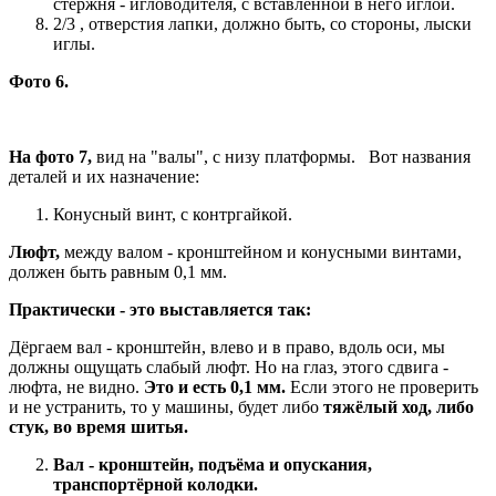
стержня - игловодителя, с вставленной в него иглой.
2/3 , отверстия лапки, должно быть, со стороны, лыски
иглы.
Фото 6.
На фото 7,
вид на "валы", с низу платформы. Вот названия
деталей и их назначение:
Конусный винт, с контргайкой.
Люфт,
между валом - кронштейном и конусными винтами,
должен быть равным 0,1 мм.
Практически - это выставляется так:
Дёргаем вал - кронштейн, влево и в право, вдоль оси, мы
должны ощущать слабый люфт. Но на глаз, этого сдвига -
люфта, не видно.
Это и есть 0,1 мм.
Если этого не проверить
и не устранить, то у машины, будет либо
тяжёлый ход, либо
стук, во время шитья.
Вал - кронштейн, подъёма и опускания,
транспортёрной колодки.