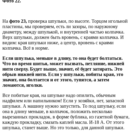
Фото 22.
На
фото 23,
проверка шпульки, по высоте. Торцом игольной
пластины, мы проверяем, есть ли зазоры, по наружному
диаметру, между шпулькой, и внутренней частью колпачка.
Верх шпульки, должен быть вровень, с краями колпачка. И
видим: края шпульки ниже, а центр, вровень с краями
колпачка. Всё в норме.
Если шпулька, меньше в длину, то она будет болтаться.
Что во время шитья, может вызвать, петляние, нижней
нити сверху. Будет выше, значит, её будет затирать. Это
обрыв нижней нити. Если у шпульки, побиты края, это
значит, она болтается и от этого, тупятся, а затем
ломаются, иголки.
Все побитые края, на шпульке надо опилить, обычным
надфилем или напильником! Если у хозяйки, нет, запасной
шпульки. А машину нужно запустить. То под шпульку, если
она в длину меньше, в колпачок, положить несколько
вырезанных прокладок, в форме бублика, из газетной бумаги,
каждую прокладку, смазать каплей масла. И-18 А. От этого
шпулька, станет выше. Но это только, для данной шпульки.