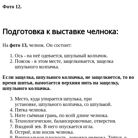
Фото 12.
Подготовка к выставке челнока:
На
фото 13,
челнок. Он состоит:
Ось - на неё одевается, шпульный колпачок.
Поясок - в этом месте, защелкивается, защелка
шпульного колпачка.
Если защелка, шпульного колпачка, не защелкнется, то во
время шитья, намотается верхняя нить на защелку,
шпульного колпачка.
Место, куда упирается шпулька, при
установке, шпульного колпачка, со шпулькой.
Пятка челнока.
Ните съёмная грань, по всей длине челнока.
Технологические, балансировочные, отверстия.
Входной зев. В него опускается игла.
Остриё, или носик челнока.
Вертикальная плоскость, дорожки челнока. Трётся, о