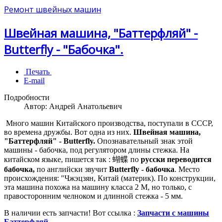
Ремонт швейных машин
Швейная машина, "Баттерфляй" -
Butterfly - "Бабочка".
Печать
E-mail
Подробности
Автор:
Андрей Анатольевич
Много машин Китайского производства, поступали в СССР,
во времена дружбы. Вот одна из них.
Швейная машина,
"Баттерфляй" - Butterfly.
Опознавательный знак этой
машины - бабочка, под регулятором длины стежка. На
китайском языке, пишется так : 蝴蝶 по
русски переводится
бабочка,
по английски звучит
Butterfly - бабочка
. Место
происхождения: "Чжэцзян, Китай (материк). По конструкции,
эта машина похожа на машину класса 2 М, но только, с
правосторонним челноком и длинной стежка - 5 мм.
В наличии есть запчасти! Вот ссылка :
Запчасти с машины
Баттерфляй.