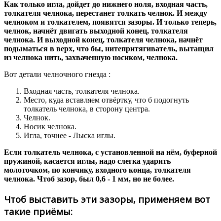
Как только игла, дойдет до нижнего ноля, входная часть,
толкателя челнока, перестанет толкать челнок. И между
челноком и толкателем, появятся зазоры. И только теперь,
челнок, начнёт двигать выходной конец, толкателя
челнока. И выходной конец, толкателя челнока, начнёт
подыматься в верх, что бы, нитепритягиватель, вытащил
из челнока нить, захваченную носиком, челнока.
Вот детали челночного гнезда :
Входная часть, толкателя челнока.
Место, куда вставляем отвёртку, что б подогнуть
толкатель челнока, в сторону центра.
Челнок.
Носик челнока.
Игла, точнее - Лыска иглы.
Если толкатель челнока, с установленной на нём, буферной
пружиной, касается иглы, надо слегка ударить
молоточком, по кончику, входного конца, толкателя
челнока. Чтоб зазор, был 0,6 - 1 мм, но не более.
Чтоб выставить эти зазоры, применяем вот
такие приёмы: