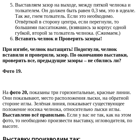
Выставляем зазор на выходе, между пяткой челнока и
толкателем. Он должен быть равен 0,3 мм, это в идеале.
Так же, гнем толкатель. Если это необходимо.
Отвёрткой в сторону центра, если перегнули, то
большими пассатижами, (взявшись за корпус одной
губкой, второй за толкатель челнока. (Сжимаем.)
Вставить челнок и Проверить зазоры!
При изгибе, челнок вытащить! Подогнули, челнок
вставили и проверили, зазор. По окончанию выставки,
проверить все, предыдущие зазоры – не сбились ли?
Фото 19.
На
фото 20,
показаны три горизонтальные, красные линии.
Они показывают, место расположения лыски, на обратной
стороне иглы. Зелёная линия, показывает существующее
положение носика челнока, относительно лыски иглы.
Выставлено всё правильно.
Если у вас не так, как на этом
фото, то необходимо произвести выставку, игловодителя, по
высоте.
Выставку производим так: