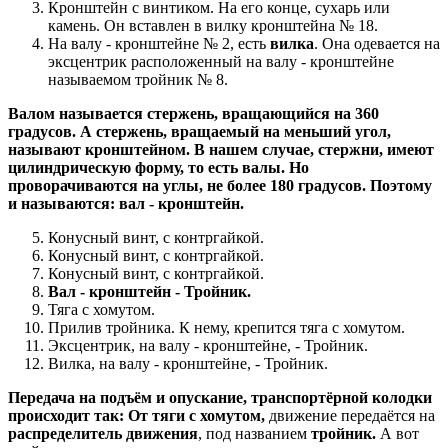
Кронштейн с винтиком. На его конце, сухарь или
камень. Он вставлен в вилку кронштейна № 18.
На валу - кронштейне № 2, есть
вилка
. Она одевается на
эксцентрик расположенный на валу - кронштейне
называемом тройник № 8.
Валом называется стержень, вращающийся на 360
градусов. А стержень, вращаемый на меньший угол,
называют кронштейном. В нашем случае, стержни, имеют
цилиндрическую форму, то есть валы. Но
проворачиваются на углы, не более 180 градусов. Поэтому
и называются: вал - кронштейн.
Конусный винт, с контргайкой.
Конусный винт, с контргайкой.
Конусный винт, с контргайкой.
Вал - кронштейн - Тройник.
Тяга с хомутом.
Прилив тройника. К нему, крепится тяга с хомутом.
Эксцентрик, на валу - кронштейне, - Тройник.
Вилка, на валу - кронштейне, - Тройник.
Передача на подъём и опускание, транспортёрной колодки
происходит так:
От тяги с хомутом,
движение передаётся на
распределитель движения
, под названием
тройник.
А вот