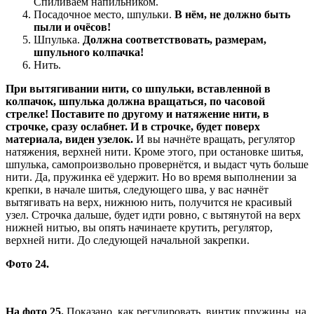
Спиливаем напильником.
Посадочное место, шпульки.
В нём, не должно быть
пыли и очёсов!
Шпулька.
Должна соответствовать, размерам,
шпульного колпачка!
Нить.
При вытягивании нити, со шпульки, вставленной в
колпачок, шпулька должна вращаться, по часовой
стрелке! Поставите по другому и натяжение нити, в
строчке, сразу ослабнет. И в строчке, будет поверх
материала, виден узелок.
И вы начнёте вращать, регулятор
натяжения, верхней нити. Кроме этого, при остановке шитья,
шпулька, самопроизвольно провернётся, и выдаст чуть больше
нити. Да, пружинка её удержит. Но во время выполнении за
крепки, в начале шитья, следующего шва, у вас начнёт
вытягивать на верх, нижнюю нить, получится не красивый
узел. Строчка дальше, будет идти ровно, с вытянутой на верх
нижней нитью, вы опять начинаете крутить, регулятор,
верхней нити. До следующей начальной закрепки.
Фото 24.
На фото 25.
Показано, как регулировать, винтик пружины, на