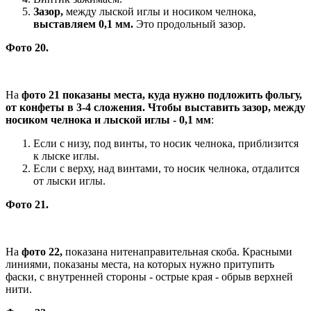
Зазор,
между лыской иглы и носиком челнока,
выставляем 0,1 мм.
Это продольный зазор.
Фото 20.
На
фото 21 показаны места, куда нужно подложить фольгу,
от конфеты в 3-4 сложения. Чтобы выставить зазор, между
носиком челнока и лыской иглы - 0,1 мм
:
Если с низу, под винты, то носик челнока, приблизится
к лыске иглы.
Если с верху, над винтами, то носик челнока, отдалится
от лыски иглы.
Фото 21.
На
фото 22,
показана нитенаправительная скоба. Красными
линиями, показаны места, на которых нужно притупить
фаски, с внутренней стороны - острые края - обрыв верхней
нити.