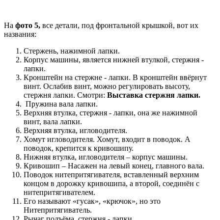
На
фото 5,
все детали, под фронтальной крышкой, вот их
названия:
Стержень, нажимной лапки.
Корпус машины, является нижней втулкой, стержня -
лапки.
Кронштейн на стержне - лапки. В кронштейн ввёрнут
винт. Ослабив винт, можно регулировать высоту,
стержня лапки. Смотри:
Выставка стержня лапки.
Пружина вала лапки.
Верхняя втулка, стержня - лапки, она же нажимной
винт, вала лапки.
Верхняя втулка, игловодителя.
Хомут игловодителя. Хомут, входит в поводок. А
поводок, крепится к кривошипу.
Нижняя втулка, игловодителя – корпус машины.
Кривошип – Насажен на левый конец, главного вала.
Поводок нитепритягивателя, вставленный верхним
концом в дорожку кривошипа, а второй, соединён с
нитепритягивателем.
Его называют «гусак», «крючок», но это
Нитепритягиватель.
Рычаг подъёма, стержня - лапки.