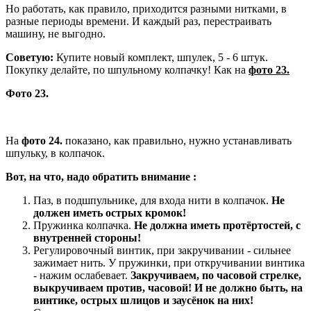
Но работать, как правило, приходится разными нитками, в
разные периоды времени. И каждый раз, перестраивать
машину, не выгодно.
Советую:
Купите новый комплект, шпулек, 5 - 6 штук.
Покупку делайте, по шпульному колпачку! Как на
фото 23.
Фото 23.
На
фото 24.
показано, как правильно, нужно устанавливать
шпульку, в колпачок.
Вот, на что, надо обратить внимание :
Паз, в подшпульнике, для входа нити в колпачок.
Не
должен иметь острых кромок!
Пружинка колпачка.
Не должна иметь протёртостей, с
внутренней стороны!
Регулировочный винтик, при закручивании - сильнее
зажимает нить. У пружинки, при откручивании винтика
- нажим ослабевает.
Закручиваем, по часовой стрелке,
выкручиваем против, часовой!
И не должно быть, на
винтике, острых шлицов и заусёнок на них!