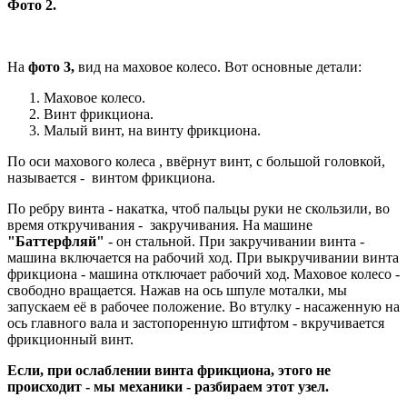
Фото 2.
На
фото 3,
вид на маховое колесо. Вот основные детали:
Маховое колесо.
Винт фрикциона.
Малый винт, на винту фрикциона.
По оси махового колеса , ввёрнут винт, с большой головкой,
называется - винтом фрикциона.
По ребру винта - накатка, чтоб пальцы руки не скользили, во
время откручивания - закручивания. На машине
"Баттерфляй"
- он стальной. При закручивании винта -
машина включается на рабочий ход. При выкручивании винта
фрикциона - машина отключает рабочий ход. Маховое колесо -
свободно вращается. Нажав на ось шпуле моталки, мы
запускаем её в рабочее положение. Во втулку - насаженную на
ось главного вала и застопоренную штифтом - вкручивается
фрикционный винт.
Если, при ослаблении винта фрикциона, этого не
происходит - мы механики - разбираем этот узел.