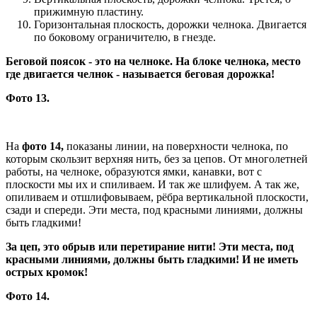
прижимную пластину.
Горизонтальная плоскость, дорожки челнока. Двигается
по боковому ограничителю, в гнезде.
Беговой поясок - это на челноке. На блоке челнока, место
где двигается челнок - называется беговая дорожка!
Фото 13.
На
фото 14,
показаны линии, на поверхности челнока, по
которым скользит верхняя нить, без за цепов. От многолетней
работы, на челноке, образуются ямки, канавки, вот с
плоскости мы их и спиливаем. И так же шлифуем. А так же,
опиливаем и отшлифовываем, рёбра вертикальной плоскости,
сзади и спереди. Эти места, под красными линиями, должны
быть гладкими!
За цеп, это обрыв или перетирание нити! Эти места, под
красными линиями, должны быть гладкими! И не иметь
острых кромок!
Фото 14.