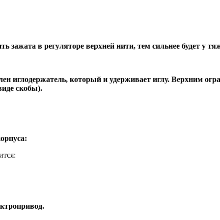
ть зажата в регуляторе верхней нити, тем сильнее будет у тя
лен иглодержатель, который и удерживает иглу. Верхним ог
виде скобы).
корпуса:
ится:
ектропривод.