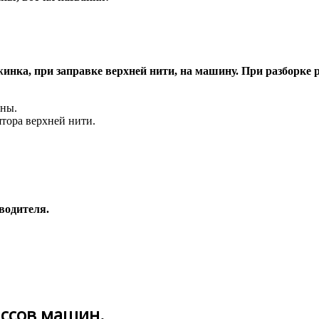
нка, при заправке верхней нити, на машину. При разборке рег
ины.
тора верхней нити.
водителя.
ассов машин.