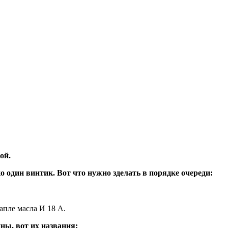
ой.
о один винтик. Вот что нужно зделать в порядке очереди:
капле масла И 18 А.
ы, вот их названия: