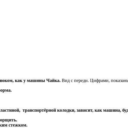
лноком, как у машины Чайка.
Вид с переди. Цифрами, показан
орма.
пластиной, транспортёрной колодки, зависит, как машина, б
морщить.
ким стежком.