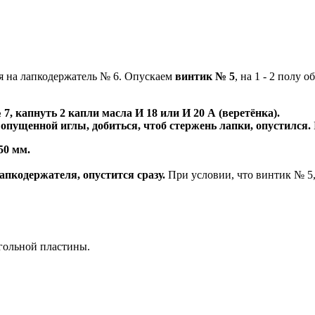
я на лапкодержатель № 6. Опускаем
винтик № 5
, на 1 - 2 полу о
, капнуть 2 капли масла И 18 или И 20 А (веретёнка).
 опущенной иглы, добиться, чтоб стержень лапки, опустился.
50 мм.
апкодержателя, опустится сразу.
При условии, что винтик № 5,
игольной пластины.