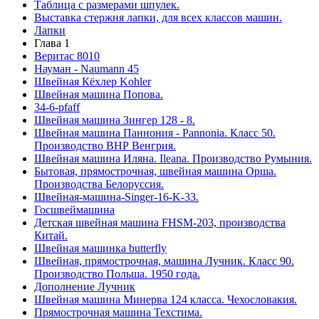
Таблица с размерами шпулек.
Выставка стержня лапки, для всех классов машин.
Лапки
Глава 1
Веритас 8010
Науман - Naumann 45
Швейная Кёхлер Kohler
Швейная машина Попова.
34-6-pfaff
Швейная машина Зингер 128 - 8.
Швейная машина Паннония - Pannonia. Класс 50.
Производство ВНР Венгрия.
Швейная машина Иляна. Ileana. Производство Румыния.
Бытовая, прямострочная, швейная машина Орша.
Производства Белоруссия.
Швейная-машина-Singer-16-K-33.
Госшвеймашина
Детская швейная машина FHSM-203, производства
Китай.
Швейная машинка butterfly
Швейная, прямострочная, машина Лучник. Класс 90.
Производство Польша. 1950 года.
Дополнение Лучник
Швейная машина Минерва 124 класса. Чехословакия.
Прямострочная машина Техстима.