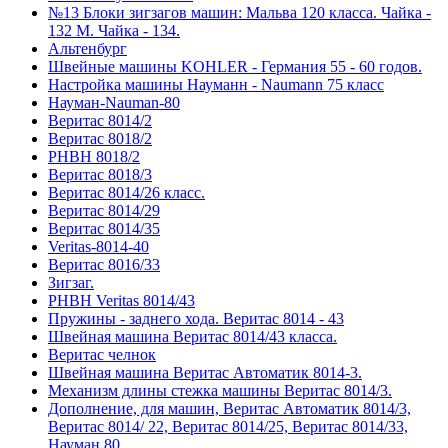
№13 Блоки зигзагов машин: Мальва 120 класса. Чайка -
132 М. Чайка - 134.
Альтенбург
Швейные машины KOHLER - Германия 55 - 60 годов.
Настройка машины Науманн - Naumann 75 класс
Науман-Nauman-80
Веритас 8014/2
Веритас 8018/2
РНВН 8018/2
Веритас 8018/3
Веритас 8014/26 класс.
Веритас 8014/29
Веритас 8014/35
Veritas-8014-40
Веритас 8016/33
Зигзаг.
РНВН Veritas 8014/43
Пружины - заднего хода. Веритас 8014 - 43
Швейная машина Веритас 8014/43 класса.
Веритас челнок
Швейная машина Веритас Автоматик 8014-3.
Механизм длины стежка машины Веритас 8014/3.
Дополнение, для машин, Веритас Автоматик 8014/3,
Веритас 8014/ 22, Веритас 8014/25, Веритас 8014/33,
Науман 80.