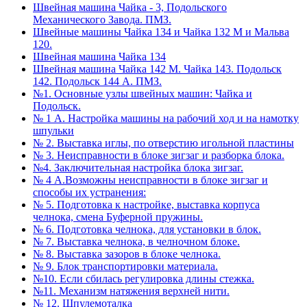
Швейная машина Чайка - 3, Подольского
Механического Завода. ПМЗ.
Швейные машины Чайка 134 и Чайка 132 М и Мальва
120.
Швейная машина Чайка 134
Швейная машина Чайка 142 М. Чайка 143. Подольск
142. Подольск 144 А. ПМЗ.
№1. Основные узлы швейных машин: Чайка и
Подольск.
№ 1 А. Настройка машины на рабочий ход и на намотку
шпульки
№ 2. Выставка иглы, по отверстию игольной пластины
№ 3. Неисправности в блоке зигзаг и разборка блока.
№4. Заключительная настройка блока зигзаг.
№ 4 А.Возможны неисправности в блоке зигзаг и
способы их устранения:
№ 5. Подготовка к настройке, выставка корпуса
челнока, смена Буферной пружины.
№ 6. Подготовка челнока, для установки в блок.
№ 7. Выставка челнока, в челночном блоке.
№ 8. Выставка зазоров в блоке челнока.
№ 9. Блок транспортировки материала.
№10. Если сбилась регулировка длины стежка.
№11. Механизм натяжения верхней нити.
№ 12. Шпулемоталка