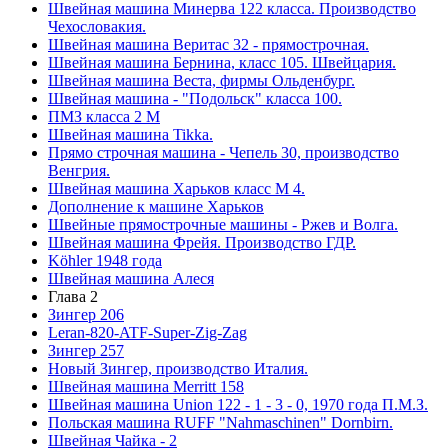
Швейная машина Минерва 122 класса. Производство
Чехословакия.
Швейная машина Веритас 32 - прямострочная.
Швейная машина Бернина, класс 105. Швейцария.
Швейная машина Веста, фирмы Ольденбург.
Швейная машина - "Подольск" класса 100.
ПМЗ класса 2 М
Швейная машина Tikka.
Прямо строчная машина - Чепель 30, производство
Венгрия.
Швейная машина Харьков класс М 4.
Дополнение к машине Харьков
Швейные прямострочные машины - Ржев и Волга.
Швейная машина Фрейя. Производство ГДР.
Köhler 1948 года
Швейная машина Алеся
Глава 2
Зингер 206
Leran-820-ATF-Super-Zig-Zag
Зингер 257
Новый Зингер, производство Италия.
Швейная машина Merritt 158
Швейная машина Union 122 - 1 - 3 - 0, 1970 года П.М.З.
Польская машина RUFF "Nahmaschinen" Dornbirn.
Швейная Чайка - 2