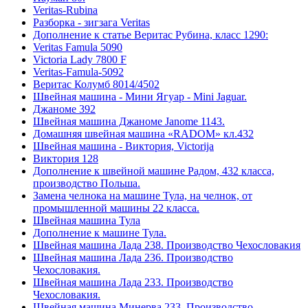
Veritas-Rubina
Разборка - зигзага Veritas
Дополнение к статье Веритас Рубина, класс 1290:
Veritas Famula 5090
Victoria Lady 7800 F
Veritas-Famula-5092
Веритас Колумб 8014/4502
Швейная машина - Мини Ягуар - Mini Jaguar.
Джаноме 392
Швейная машина Джаноме Janome 1143.
Домашняя швейная машина «RADOM» кл.432
Швейная машина - Виктория, Victorija
Виктория 128
Дополнение к швейной машине Радом, 432 класса,
производство Польша.
Замена челнока на машине Тула, на челнок, от
промышленной машины 22 класса.
Швейная машина Тула
Дополнение к машине Тула.
Швейная машина Лада 238. Производство Чехословакия
Швейная машина Лада 236. Производство
Чехословакия.
Швейная машина Лада 233. Производство
Чехословакия.
Швейная машина Минерва 233. Производство