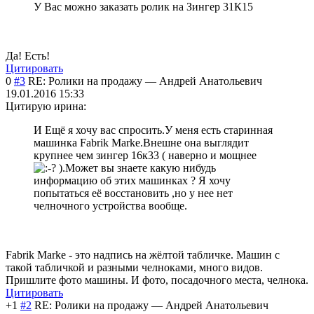
У Вас можно заказать ролик на Зингер 31К15
Да! Есть!
Цитировать
0
#3
RE: Ролики на продажу
—
Андрей Анатольевич
19.01.2016 15:33
Цитирую ирина:
И Ещё я хочу вас спросить.У меня есть старинная
машинка Fabrik Marke.Внешне она выглядит
крупнее чем зингер 16к33 ( наверно и мощнее
).Может вы знаете какую нибудь
информацию об этих машинках ? Я хочу
попытаться её восстановить ,но у нее нет
челночного устройства вообще.
Fabrik Marke - это надпись на жёлтой табличке. Машин с
такой табличкой и разными челноками, много видов.
Пришлите фото машины. И фото, посадочного места, челнока.
Цитировать
+1
#2
RE: Ролики на продажу
—
Андрей Анатольевич