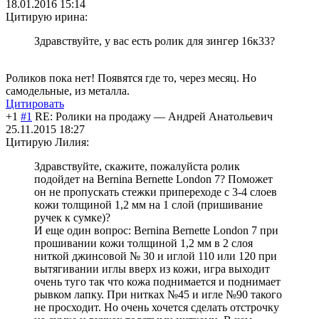
18.01.2016 15:14
Цитирую ирина:
Здравствуйте, у вас есть ролик для зингер 16к33?
Роликов пока нет! Появятся где то, через месяц. Но
самодельные, из металла.
Цитировать
+1
#1
RE: Ролики на продажу
—
Андрей Анатольевич
25.11.2015 18:27
Цитирую Лилия:
Здравствуйте, скажите, пожалуйста ролик
подойдет на Bernina Bernette London 7? Поможет
он не пропускать стежки припереходе с 3-4 слоев
кожи толщиной 1,2 мм на 1 слой (пришивание
ручек к сумке)?
И еще один вопрос: Bernina Bernette London 7 при
прошивании кожи толщиной 1,2 мм в 2 слоя
ниткой джинсовой № 30 и иглой 110 или 120 при
вытягивании иглы вверх из кожи, игра выходит
очень туго так что кожа поднимается и поднимает
рывком лапку. При нитках №45 и игле №90 такого
не просходит. Но очень хочется сделать отстрочку