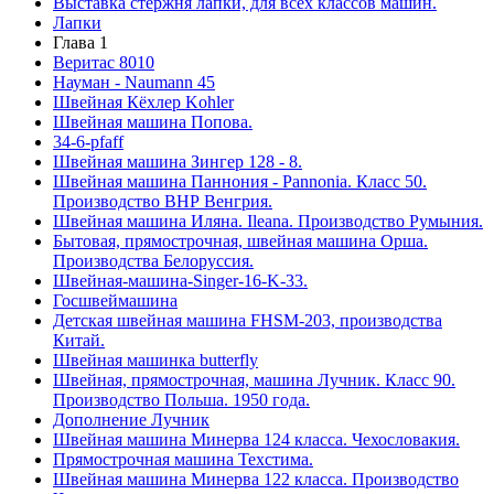
Выставка стержня лапки, для всех классов машин.
Лапки
Глава 1
Веритас 8010
Науман - Naumann 45
Швейная Кёхлер Kohler
Швейная машина Попова.
34-6-pfaff
Швейная машина Зингер 128 - 8.
Швейная машина Паннония - Pannonia. Класс 50.
Производство ВНР Венгрия.
Швейная машина Иляна. Ileana. Производство Румыния.
Бытовая, прямострочная, швейная машина Орша.
Производства Белоруссия.
Швейная-машина-Singer-16-K-33.
Госшвеймашина
Детская швейная машина FHSM-203, производства
Китай.
Швейная машинка butterfly
Швейная, прямострочная, машина Лучник. Класс 90.
Производство Польша. 1950 года.
Дополнение Лучник
Швейная машина Минерва 124 класса. Чехословакия.
Прямострочная машина Техстима.
Швейная машина Минерва 122 класса. Производство