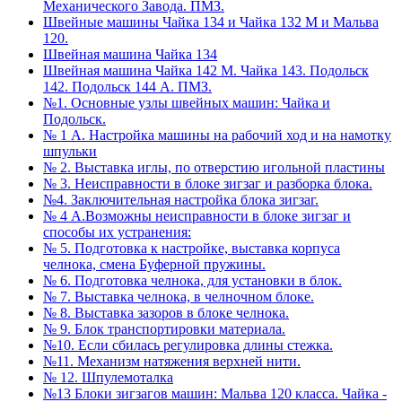
Механического Завода. ПМЗ.
Швейные машины Чайка 134 и Чайка 132 М и Мальва
120.
Швейная машина Чайка 134
Швейная машина Чайка 142 М. Чайка 143. Подольск
142. Подольск 144 А. ПМЗ.
№1. Основные узлы швейных машин: Чайка и
Подольск.
№ 1 А. Настройка машины на рабочий ход и на намотку
шпульки
№ 2. Выставка иглы, по отверстию игольной пластины
№ 3. Неисправности в блоке зигзаг и разборка блока.
№4. Заключительная настройка блока зигзаг.
№ 4 А.Возможны неисправности в блоке зигзаг и
способы их устранения:
№ 5. Подготовка к настройке, выставка корпуса
челнока, смена Буферной пружины.
№ 6. Подготовка челнока, для установки в блок.
№ 7. Выставка челнока, в челночном блоке.
№ 8. Выставка зазоров в блоке челнока.
№ 9. Блок транспортировки материала.
№10. Если сбилась регулировка длины стежка.
№11. Механизм натяжения верхней нити.
№ 12. Шпулемоталка
№13 Блоки зигзагов машин: Мальва 120 класса. Чайка -