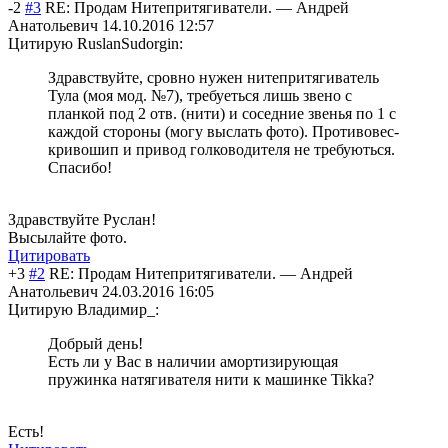
-2
#3
RE: Продам Нитепритягиватели.
—
Андрей
Анатольевич
14.10.2016 12:57
Цитирую RuslanSudorgin:
Здравствуйте, сровно нужен нитепритягиватель
Тула (моя мод. №7), требуеться лишь звено с
планкой под 2 отв. (нити) и соседние звенья по 1 с
каждой стороны (могу выслать фото). Противовес-
кривошип и привод голководителя не требуються.
Спасибо!
Здравствуйте Руслан!
Высылайте фото.
Цитировать
+3
#2
RE: Продам Нитепритягиватели.
—
Андрей
Анатольевич
24.03.2016 16:05
Цитирую Владимир_:
Добрый день!
Есть ли у Вас в наличии амортизирующая
пружинка натягивателя нити к машинке Tikka?
Есть!