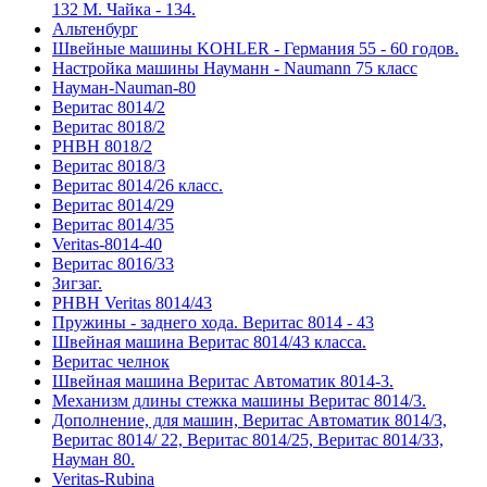
132 М. Чайка - 134.
Альтенбург
Швейные машины KOHLER - Германия 55 - 60 годов.
Настройка машины Науманн - Naumann 75 класс
Науман-Nauman-80
Веритас 8014/2
Веритас 8018/2
РНВН 8018/2
Веритас 8018/3
Веритас 8014/26 класс.
Веритас 8014/29
Веритас 8014/35
Veritas-8014-40
Веритас 8016/33
Зигзаг.
РНВН Veritas 8014/43
Пружины - заднего хода. Веритас 8014 - 43
Швейная машина Веритас 8014/43 класса.
Веритас челнок
Швейная машина Веритас Автоматик 8014-3.
Механизм длины стежка машины Веритас 8014/3.
Дополнение, для машин, Веритас Автоматик 8014/3,
Веритас 8014/ 22, Веритас 8014/25, Веритас 8014/33,
Науман 80.
Veritas-Rubina