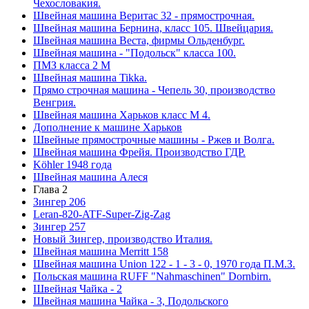
Чехословакия.
Швейная машина Веритас 32 - прямострочная.
Швейная машина Бернина, класс 105. Швейцария.
Швейная машина Веста, фирмы Ольденбург.
Швейная машина - "Подольск" класса 100.
ПМЗ класса 2 М
Швейная машина Tikka.
Прямо строчная машина - Чепель 30, производство
Венгрия.
Швейная машина Харьков класс М 4.
Дополнение к машине Харьков
Швейные прямострочные машины - Ржев и Волга.
Швейная машина Фрейя. Производство ГДР.
Köhler 1948 года
Швейная машина Алеся
Глава 2
Зингер 206
Leran-820-ATF-Super-Zig-Zag
Зингер 257
Новый Зингер, производство Италия.
Швейная машина Merritt 158
Швейная машина Union 122 - 1 - 3 - 0, 1970 года П.М.З.
Польская машина RUFF "Nahmaschinen" Dornbirn.
Швейная Чайка - 2
Швейная машина Чайка - 3, Подольского