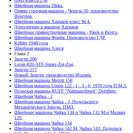
ПМЗ класса 2 М
Швейная машина Tikka.
Прямо строчная машина - Чепель 30, производство
Венгрия.
Швейная машина Харьков класс М 4.
Дополнение к машине Харьков
Швейные прямострочные машины - Ржев и Волга.
Швейная машина Фрейя. Производство ГДР.
Köhler 1948 года
Швейная машина Алеся
Глава 2
Зингер 206
Leran-820-ATF-Super-Zig-Zag
Зингер 257
Новый Зингер, производство Италия.
Швейная машина Merritt 158
Швейная машина Union 122 - 1 - 3 - 0, 1970 года П.М.З.
Польская машина RUFF "Nahmaschinen" Dornbirn.
Швейная Чайка - 2
Швейная машина Чайка - 3, Подольского
Механического Завода. ПМЗ.
Швейные машины Чайка 134 и Чайка 132 М и Мальва
120.
Швейная машина Чайка 134
Швейная машина Чайка 142 М. Чайка 143. Подольск