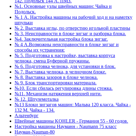
142. Подольск 144 А. ПМЗ.
№1. Основные узлы швейных машин: Чайка и
Подольск.
№ 1 А. Настройка машины на рабочий ход и на намотку
шпульки
№ 2. Выставка иглы, по отверстию игольной пластины
№ 3. Неисправности в блоке зигзаг и разборка блока.
№4. Заключительная настройка блока зигзаг.
№ 4 А.Возможны неисправности в блоке зигзаг и
способы их устранения:
№ 5. Подготовка к настройке, выставка корпуса
челнока, смена Буферной пружины.
№ 6. Подготовка челнока, для установки в блок.
№ 7. Выставка челнока, в челночном блоке.
№ 8. Выставка зазоров в блоке челнока.
№ 9. Блок транспортировки материала.
№10. Если сбилась регулировка длины стежка.
№11. Механизм натяжения верхней нити.
№ 12. Шпулемоталка
№13 Блоки зигзагов машин: Мальва 120 класса. Чайка -
132 М. Чайка - 134.
Альтенбург
Швейные машины KOHLER - Германия 55 - 60 годов.
Настройка машины Науманн - Naumann 75 класс
Науман-Nauman-80