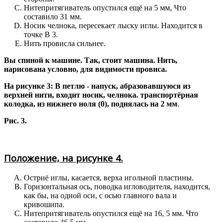
Нитепритягиватель опустился ещё на 5 мм, Что
составило 31 мм.
Носик челнока, пересекает лыску иглы. Находится в
точке В 3.
Нить провисла сильнее.
Вы спиной к машине. Так, стоит машина. Нить,
нарисована условно, для видимости провиса.
На рисунке 3: В петлю - напуск, абразовавшуюся из
верхней нити, входит носик, челнока. транспортёрная
колодка, из нижнего ноля (0), поднялась на 2 мм
.
Рис. 3.
Положение, на рисунке 4.
Остриё иглы, касается, верха игольной пластины.
Горизонтальная ось, поводка игловодителя, находится,
как бы, на одной оси, с осью главного вала и
кривошипа.
Нитепритягиватель опустился ещё на 16, 5 мм. Что