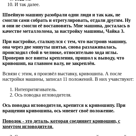
И так далее.
Швейную машину разобрали одни люди и так как, не
смогли сами собрать и отрегулировать, отдали другим. Ну
и они не смогли её востановить. Мне машина, досталась в
качестве металлолома, за настройку машины, Чайка 3.
При настройке, сталкнулся с тем, что настроив машину,
она через две минуты шитья, снова разлаживалась,
происходил сбой в челноке, относительно хода иглы.
Проверив все винты крепления, пришол к выводу, что
кривошип, на главном валу, не закреплён.
Всвязи с этим, я произвёл выставку, кривошипа. А после
настройки машины, записал 11 положений. В них учавствуют:
Нитепритягиватель.
Ось поводка игловодителя.
Ось поводка игловодителя, крепится к кривошипу. При
вращении кривошипа, ось мнеяет своё положение.
Поводок - это деталь, которая соединяет кривошип, с
хомутом игловодителя
.