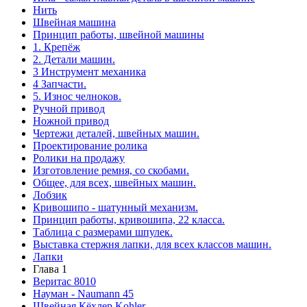
Нить
Швейная машина
Принцип работы, швейной машины
1. Крепёж
2. Детали машин.
3 Инструмент механика
4 Запчасти.
5. Износ челноков.
Ручной привод
Ножной привод
Чертежи деталей, швейных машин.
Проектирование ролика
Ролики на продажу
Изготовление ремня, со скобами.
Общее, для всех, швейных машин.
Лобзик
Кривошипо - шатунный механизм.
Принцип работы, кривошипа, 22 класса.
Таблица с размерами шпулек.
Выставка стержня лапки, для всех классов машин.
Лапки
Глава 1
Веритас 8010
Науман - Naumann 45
Швейная Кёхлер Kohler