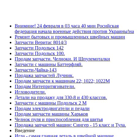
Внимние! 24 февраля в 03 часа 40 мин Росийская
федерация начала военные действия против Украины!на
Ремонт бытовых и промышленных швейных машин
Запчасти Веритас 8014/3
Запчасти Подольск 142
Запчасти Подольск 100.
Продам запчасти. Челноки. И Шпулемоталки
Запчасти с машины Баттерфляй.
Запчасти-Чайка-143
Продажа запчастей Лучник.
Продам запчасти к машинам 22; 1022; 1022М
Продам Нитепритягиватели.
Игловодители.
Детали на продажу для 330-8 и 430 классов.
Запчасти с машины Подольск 2 М
Продам электродвигатели и педали
Продам запчасти машины Харьков
Челнок пуля и приспособления для шитья
Продажа запчастей машин: Сингер - 15 класс и Тула.
Введение
Игла - самая главная деталь в швейной машине