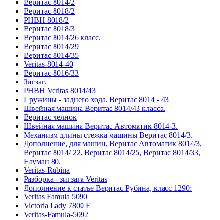
Веритас 8014/2
Веритас 8018/2
РНВН 8018/2
Веритас 8018/3
Веритас 8014/26 класс.
Веритас 8014/29
Веритас 8014/35
Veritas-8014-40
Веритас 8016/33
Зигзаг.
РНВН Veritas 8014/43
Пружины - заднего хода. Веритас 8014 - 43
Швейная машина Веритас 8014/43 класса.
Веритас челнок
Швейная машина Веритас Автоматик 8014-3.
Механизм длины стежка машины Веритас 8014/3.
Дополнение, для машин, Веритас Автоматик 8014/3,
Веритас 8014/ 22, Веритас 8014/25, Веритас 8014/33,
Науман 80.
Veritas-Rubina
Разборка - зигзага Veritas
Дополнение к статье Веритас Рубина, класс 1290:
Veritas Famula 5090
Victoria Lady 7800 F
Veritas-Famula-5092