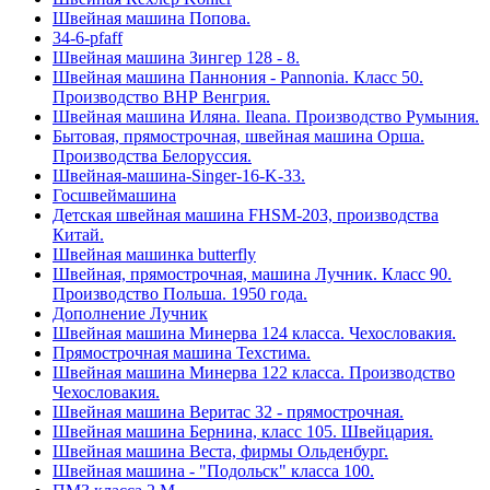
Швейная машина Попова.
34-6-pfaff
Швейная машина Зингер 128 - 8.
Швейная машина Паннония - Pannonia. Класс 50.
Производство ВНР Венгрия.
Швейная машина Иляна. Ileana. Производство Румыния.
Бытовая, прямострочная, швейная машина Орша.
Производства Белоруссия.
Швейная-машина-Singer-16-K-33.
Госшвеймашина
Детская швейная машина FHSM-203, производства
Китай.
Швейная машинка butterfly
Швейная, прямострочная, машина Лучник. Класс 90.
Производство Польша. 1950 года.
Дополнение Лучник
Швейная машина Минерва 124 класса. Чехословакия.
Прямострочная машина Техстима.
Швейная машина Минерва 122 класса. Производство
Чехословакия.
Швейная машина Веритас 32 - прямострочная.
Швейная машина Бернина, класс 105. Швейцария.
Швейная машина Веста, фирмы Ольденбург.
Швейная машина - "Подольск" класса 100.