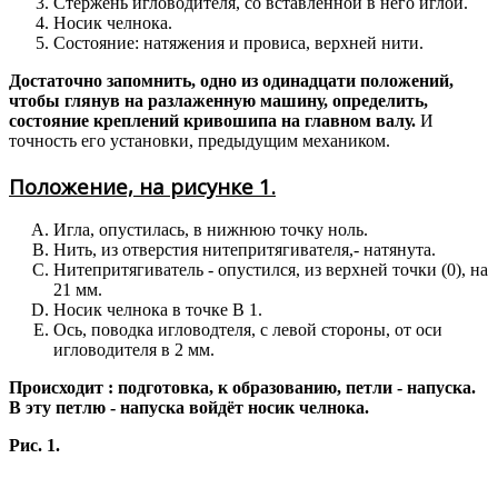
Стержень игловодителя, со вставленной в него иглой.
Носик челнока.
Состояние: натяжения и провиса, верхней нити.
Достаточно запомнить, одно из одинадцати положений,
чтобы глянув на разлаженную машину, определить,
состояние креплений кривошипа на главном валу.
И
точность его установки, предыдущим механиком.
Положение, на рисунке 1.
Игла, опустилась, в нижнюю точку ноль.
Нить, из отверстия нитепритягивателя,- натянута.
Нитепритягиватель - опустился, из верхней точки (0), на
21 мм.
Носик челнока в точке В 1.
Ось, поводка игловодтеля, с левой стороны, от оси
игловодителя в 2 мм.
Происходит : подготовка, к образованию, петли - напуска.
В эту петлю - напуска войдёт носик челнока.
Рис. 1.