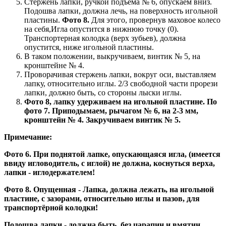
Стержень лапки, ручкой подъёма № 6, опускаем вниз.
Подошва лапки, должна лечь, на поверхность игольной
пластины.
Фото 8.
Для этого, провернув маховое колесо
на себя,Игла опустится в нижнюю точку (0).
Транспортерная колодка (верх зубьев), должна
опустится, ниже игольной пластины.
В таком положении, выкручиваем, винтик № 5, на
кронштейне № 4.
Проворачивая стержень лапки, вокруг оси, выставляем
лапку, относительно иглы. 2/3 свободной части прорези
лапки, должно быть, со стороны лыски иглы.
Фото 8, лапку удерживаем на игольной пластине. По
фото 7. Приподымаем, рычагом № 6, на 2-3 мм,
кронштейн № 4. Закручиваем винтик № 5.
Примечание:
Фото 6. При поднятой лапке, опускающаяся игла, (имеется
ввиду игловодитель, с иглой) не должна, коснуться верха,
лапки - иглодержателем!
Фото 8. Опущенная - Лапка, должна лежать, на игольной
пластине, с зазорами, относительно иглы и пазов, для
транспортёрной колодки!
Подошва лапки - должна быть, без царапин и вмятин,