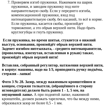
Проверяем изгиб пружинки. Нажимаем на шарик
пружинки, и заводим пружинку под ните
направительную скобу. Если у переднего изгиба,
компенсационной пружинки, вход под
нитенаправительную скобу, без касаний, то всё в норме.
Если пружинка, касается скобы, произойдет
торможение, а это обрыв верхней нити. Надо брать
круглогубцы и гнуть пружинку.
Если пружинка, во время шитья, стукнется о нижний
выступ, основания, произойдёт обрыв верхней нити.
Заденет изгибом нитезахвата, - среднего нитенаправителя,
(проволочка, изогнутая, вставленная в рукав) также,
произойдёт обрыв верхней нити!
Вставляя, собранный регулятор, натяжения верхней нити,
в корпус машины, надо на 1/3, приподнять ручку подъёма,
стержня - лапки!
Фото 3 № 28. Зазор, между нажимным кронштейном и
концом, стержня толкателя, (обращённого в сторону
игловодителя) должен быть равен 1 - 1, 5 мм, на
опущенной лапке.
А при поднятой лапке, нажимной
кронштейн, должен разжать тарелочки, что бы между ними,
образовался зазор не более 0,5 - 1 мм.