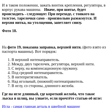
И в таком положении, зажать винтик крепления, регулятора, в
корпус рукава машины.
Иначе, при шитье, будет
происходить - следующее: При переходе, с тонкого на
толстое, тарелочки само - произвольно разожмутся. И
верхня нитка, на утолщении, запетляет снизу.
Фото 18.
На
фото 19, показана заправка, верхней нити.
(фото взято из
паспорта машины). Вот порядок:
В верхний нитенаправитель.
Между, двух тарелочек, регулятора, верхней нити.
С верху, на компенсационную пружину.
Под средний нитенаправитель.
В нитепритягиватель.
Над игольный, (нижний) нитенаправитель.
В иглу, со стороны, длинного желоба.
Где на игле длинный, где короткий желоба, что такое
лыска и шлиц, вы узнаете, если прочтёте статью об игле:
Игла - самая главная деталь в швейной машине