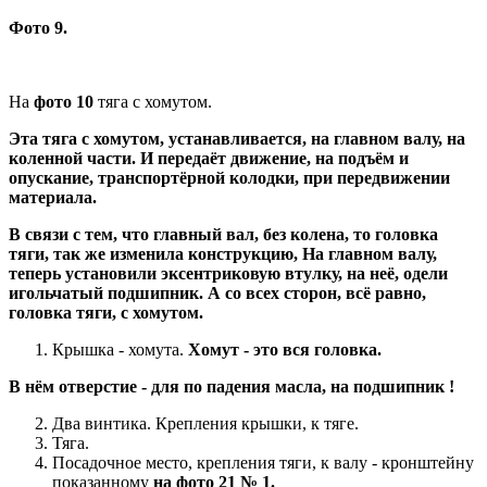
Фото 9.
На
фото 10
тяга с хомутом.
Эта тяга с хомутом, устанавливается, на главном валу, на
коленной части. И передаёт движение, на подъём и
опускание, транспортёрной колодки, при передвижении
материала.
В связи с тем, что главный вал, без колена, то головка
тяги, так же изменила конструкцию, На главном валу,
теперь установили эксентриковую втулку, на неё, одели
игольчатый подшипник. А со всех сторон, всё равно,
головка тяги, с хомутом.
Крышка - хомута.
Хомут - это вся головка.
В нём отверстие - для по падения масла, на подшипник !
Два винтика. Крепления крышки, к тяге.
Тяга.
Посадочное место, крепления тяги, к валу - кронштейну
показанному
на фото 21 № 1.