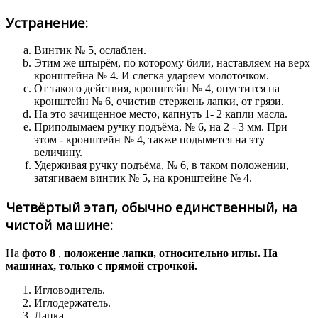
Устранение:
Винтик № 5, ослаблен.
Этим же штырём, по которому били, наставляем на верх
кронштейна № 4. И слегка ударяем молоточком.
От такого действия, кронштейн № 4, опустится на
кронштейн № 6, очистив стержень лапки, от грязи.
На это зачищенное место, капнуть 1- 2 капли масла.
Приподымаем ручку подъёма, № 6, на 2 - 3 мм. При
этом - кронштейн № 4, также подымется на эту
величину.
Удерживая ручку подъёма, № 6, в таком положении,
затягиваем винтик № 5, на кронштейне № 4.
Четвёртый этап, обычно единственный, на
чистой машине:
На
фото 8
,
положение лапки, относительно иглы. На
машинах, только с прямой строчкой.
Игловодитель.
Иглодержатель.
Лапка.