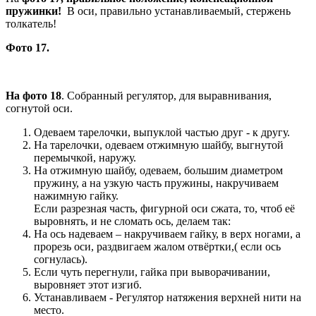
пружинки!
В оси, правильно устанавливаемый, стержень
толкатель!
Фото 17.
На фото 18
. Собранный регулятор, для выравнивания,
согнутой оси.
Одеваем тарелочки, выпуклой частью друг - к другу.
На тарелочки, одеваем отжимную шайбу, выгнутой
перемычкой, наружу.
На отжимную шайбу, одеваем, большим диаметром
пружину, а на узкую часть пружины, накручиваем
нажимную гайку.
Если разрезная часть, фигурной оси сжата, то, чтоб её
выровнять, и не сломать ось, делаем так:
На ось надеваем – накручиваем гайку, в верх ногами, а
прорезь оси, раздвигаем жалом отвёртки,( если ось
согнулась).
Если чуть перегнули, гайка при выворачивании,
выровняет этот изгиб.
Устанавливаем - Регулятор натяжения верхней нити на
место.