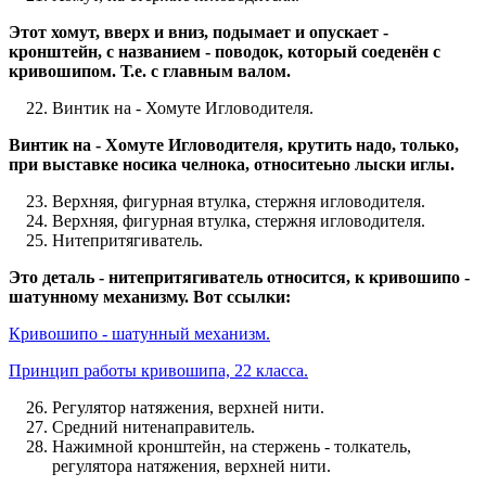
Этот хомут, вверх и вниз, подымает и опускает -
кронштейн, с названием - поводок, который соеденён с
кривошипом. Т.е. с главным валом.
Винтик на - Хомуте Игловодителя.
Винтик на - Хомуте Игловодителя, крутить надо, только,
при выставке носика челнока, относитеьно лыски иглы.
Верхняя, фигурная втулка, стержня игловодителя.
Верхняя, фигурная втулка, стержня игловодителя.
Нитепритягиватель.
Это деталь - нитепритягиватель относится, к кривошипо -
шатунному механизму. Вот ссылки:
Кривошипо - шатунный механизм.
Принцип работы кривошипа, 22 класса.
Регулятор натяжения, верхней нити.
Средний нитенаправитель.
Нажимной кронштейн, на стержень - толкатель,
регулятора натяжения, верхней нити.