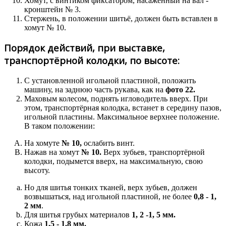
Хомут, с винтиком фиксатором, насаженный на вал -
кронштейн № 3.
Стержень, в положении шитьё, должен быть вставлен в
хомут № 10.
Порядок действий, при выставке,
транспортёрной колодки, по высоте:
С установленной игольной пластиной, положить
машину, на заднюю часть рукава, как на
фото 22.
Маховым колесом, поднять игловодитель вверх. При
этом, транспортёрная колодка, встанет в середину пазов,
игольной пластины. Максимальное верхнее положение.
В таком положении:
На хомуте
№ 10,
ослабить винт.
Нажав на хомут
№ 10.
Верх зубьев, транспортёрной
колодки, подымется вверх, на максимальную, свою
высоту.
Но для шитья тонких тканей, верх зубьев, должен
возвышаться, над игольной пластиной, не более
0,8 - 1,
2 мм
.
Для шитья грубых материалов
1, 2 -1, 5 мм.
Кожа
1,5 - 1,8 мм.