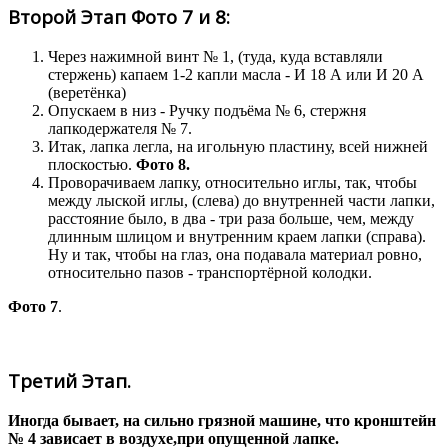
Второй Этап Фото 7 и 8:
Через нажимной винт № 1, (туда, куда вставляли
стержень) капаем 1-2 капли масла - И 18 А или И 20 А
(веретёнка)
Опускаем в низ - Ручку подъёма № 6, стержня
лапкодержателя № 7.
Итак, лапка легла, на игольную пластину, всей нижней
плоскостью.
Фото 8.
Проворачиваем лапку, относительно иглы, так, чтобы
между лыской иглы, (слева) до внутренней части лапки,
расстояние было, в два - три раза больше, чем, между
длинным шлицом и внутренним краем лапки (справа).
Ну и так, чтобы на глаз, она подавала материал ровно,
относительно пазов - транспортёрной колодки.
Фото 7
.
Третий Этап.
Иногда бывает, на сильно грязной машине, что кронштейн
№ 4 зависает в воздухе,при опущенной лапке.