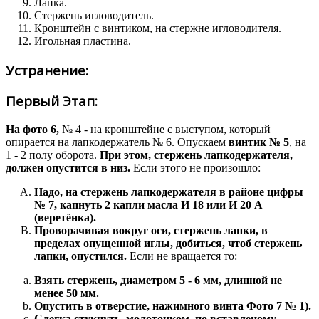
Лапка.
Стержень игловодитель.
Кронштейн с винтиком, на стержне игловодителя.
Игольная пластина.
Устранение:
Первый Этап:
На фото 6,
№ 4 - на кронштейне с выступом, который
опирается на лапкодержатель № 6. Опускаем
винтик № 5
, на
1 - 2 полу оборота.
При этом, стержень лапкодержателя,
должен опустится в низ.
Если этого не произошло:
Надо, на стержень лапкодержателя в районе цифры
№ 7, капнуть 2 капли масла И 18 или И 20 А
(веретёнка).
Проворачивая вокруг оси, стержень лапки, в
пределах опущенной иглы, добиться, чтоб стержень
лапки, опустился.
Если не вращается то:
Взять стержень, диаметром 5 - 6 мм, длинной не
менее 50 мм.
Опустить в отверстие, нажимного винта Фото 7 № 1).
Слегка стукнуть, молоточком, по вставленому