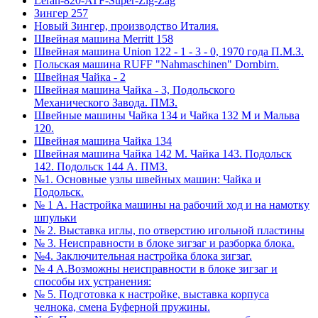
Leran-820-ATF-Super-Zig-Zag
Зингер 257
Новый Зингер, производство Италия.
Швейная машина Merritt 158
Швейная машина Union 122 - 1 - 3 - 0, 1970 года П.М.З.
Польская машина RUFF "Nahmaschinen" Dornbirn.
Швейная Чайка - 2
Швейная машина Чайка - 3, Подольского
Механического Завода. ПМЗ.
Швейные машины Чайка 134 и Чайка 132 М и Мальва
120.
Швейная машина Чайка 134
Швейная машина Чайка 142 М. Чайка 143. Подольск
142. Подольск 144 А. ПМЗ.
№1. Основные узлы швейных машин: Чайка и
Подольск.
№ 1 А. Настройка машины на рабочий ход и на намотку
шпульки
№ 2. Выставка иглы, по отверстию игольной пластины
№ 3. Неисправности в блоке зигзаг и разборка блока.
№4. Заключительная настройка блока зигзаг.
№ 4 А.Возможны неисправности в блоке зигзаг и
способы их устранения:
№ 5. Подготовка к настройке, выставка корпуса
челнока, смена Буферной пружины.