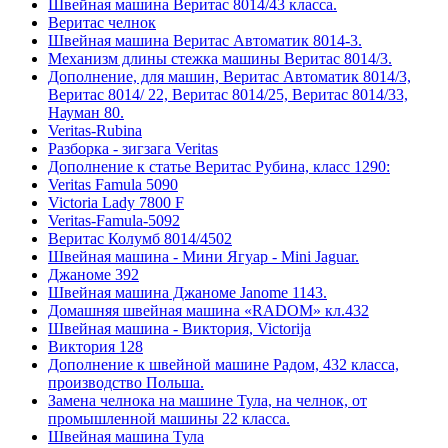
Швейная машина Веритас 8014/43 класса.
Веритас челнок
Швейная машина Веритас Автоматик 8014-3.
Механизм длины стежка машины Веритас 8014/3.
Дополнение, для машин, Веритас Автоматик 8014/3,
Веритас 8014/ 22, Веритас 8014/25, Веритас 8014/33,
Науман 80.
Veritas-Rubina
Разборка - зигзага Veritas
Дополнение к статье Веритас Рубина, класс 1290:
Veritas Famula 5090
Victoria Lady 7800 F
Veritas-Famula-5092
Веритас Колумб 8014/4502
Швейная машина - Мини Ягуар - Mini Jaguar.
Джаноме 392
Швейная машина Джаноме Janome 1143.
Домашняя швейная машина «RADOM» кл.432
Швейная машина - Виктория, Victorija
Виктория 128
Дополнение к швейной машине Радом, 432 класса,
производство Польша.
Замена челнока на машине Тула, на челнок, от
промышленной машины 22 класса.
Швейная машина Тула