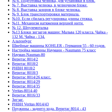
№ 6. Подготовка челнока, для установки в блок.
№ 7. Выставка челнока, в челночном блоке.
№ 8. Выставка зазоров в блоке челнока.
№ 9. Блок транспортировки материала.
№10. Если сбилась регулировка длины стежка.
№11. Механизм натяжения верхней нити.
№ 12. Шпулемоталка
№13 Блоки зигзагов машин: Мальва 120 класса. Чайка -
132 М. Чайка - 134.
Альтенбург
Швейные машины KOHLER - Германия 55 - 60 годов.
Настройка машины Науманн - Naumann 75 класс
Науман-Nauman-80
Веритас 8014/2
Веритас 8018/2
РНВН 8018/2
Веритас 8018/3
Веритас 8014/26 класс.
Веритас 8014/29
Веритас 8014/35
Veritas-8014-40
Веритас 8016/33
Зигзаг.
РНВН Veritas 8014/43
Пружины - заднего хода. Веритас 8014 - 43