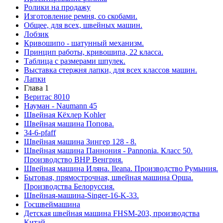
Ролики на продажу
Изготовление ремня, со скобами.
Общее, для всех, швейных машин.
Лобзик
Кривошипо - шатунный механизм.
Принцип работы, кривошипа, 22 класса.
Таблица с размерами шпулек.
Выставка стержня лапки, для всех классов машин.
Лапки
Глава 1
Веритас 8010
Науман - Naumann 45
Швейная Кёхлер Kohler
Швейная машина Попова.
34-6-pfaff
Швейная машина Зингер 128 - 8.
Швейная машина Паннония - Pannonia. Класс 50.
Производство ВНР Венгрия.
Швейная машина Иляна. Ileana. Производство Румыния.
Бытовая, прямострочная, швейная машина Орша.
Производства Белоруссия.
Швейная-машина-Singer-16-K-33.
Госшвеймашина
Детская швейная машина FHSM-203, производства
Китай.