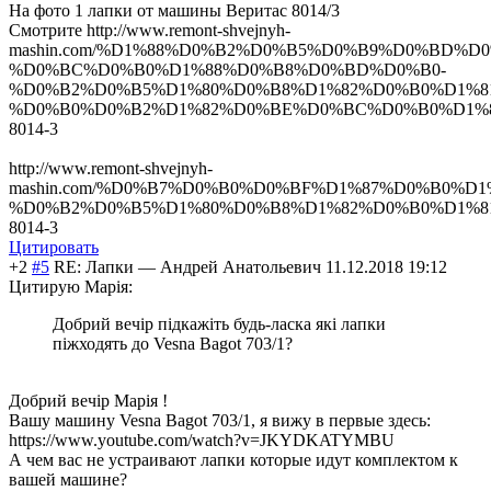
На фото 1 лапки от машины Веритас 8014/3
Смотрите http://www.remont-shvejnyh-
mashin.com/%D1%88%D0%B2%D0%B5%D0%B9%D0%BD%D0
%D0%BC%D0%B0%D1%88%D0%B8%D0%BD%D0%B0-
%D0%B2%D0%B5%D1%80%D0%B8%D1%82%D0%B0%D1%8
%D0%B0%D0%B2%D1%82%D0%BE%D0%BC%D0%B0%D1%
8014-3
http://www.remont-shvejnyh-
mashin.com/%D0%B7%D0%B0%D0%BF%D1%87%D0%B0%D1
%D0%B2%D0%B5%D1%80%D0%B8%D1%82%D0%B0%D1%8
8014-3
Цитировать
+2
#5
RE: Лапки
—
Андрей Анатольевич
11.12.2018 19:12
Цитирую Марія:
Добрий вечір підкажіть будь-ласка які лапки
піжходять до Vesna Bagot 703/1?
Добрий вечір Марія !
Вашу машину Vesna Bagot 703/1, я вижу в первые здесь:
https://www.youtube.com/watch?v=JKYDKATYMBU
А чем вас не устраивают лапки которые идут комплектом к
вашей машине?