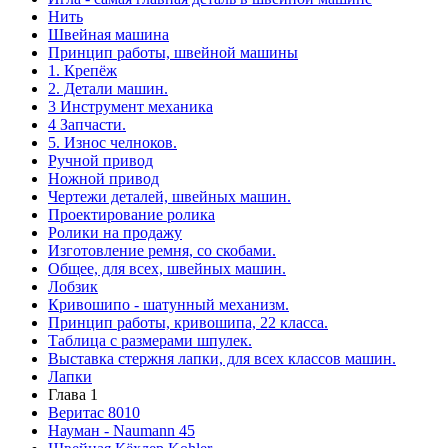
Нить
Швейная машина
Принцип работы, швейной машины
1. Крепёж
2. Детали машин.
3 Инструмент механика
4 Запчасти.
5. Износ челноков.
Ручной привод
Ножной привод
Чертежи деталей, швейных машин.
Проектирование ролика
Ролики на продажу
Изготовление ремня, со скобами.
Общее, для всех, швейных машин.
Лобзик
Кривошипо - шатунный механизм.
Принцип работы, кривошипа, 22 класса.
Таблица с размерами шпулек.
Выставка стержня лапки, для всех классов машин.
Лапки
Глава 1
Веритас 8010
Науман - Naumann 45