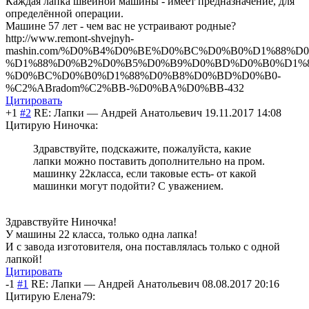
Каждая лапка швейной машины - имеет предназначение, для
определённой операции.
Машине 57 лет - чем вас не устраивают родные?
http://www.remont-shvejnyh-
mashin.com/%D0%B4%D0%BE%D0%BC%D0%B0%D1%88%D
%D1%88%D0%B2%D0%B5%D0%B9%D0%BD%D0%B0%D1%8
%D0%BC%D0%B0%D1%88%D0%B8%D0%BD%D0%B0-
%C2%ABradom%C2%BB-%D0%BA%D0%BB-432
Цитировать
+1
#2
RE: Лапки
—
Андрей Анатольевич
19.11.2017 14:08
Цитирую Ниночка:
Здравствуйте, подскажите, пожалуйста, какие
лапки можно поставить дополнительно на пром.
машинку 22класса, если таковые есть- от какой
машинки могут подойти? C уважением.
Здравствуйте Ниночка!
У машины 22 класса, только одна лапка!
И с завода изготовителя, она поставлялась только с одной
лапкой!
Цитировать
-1
#1
RE: Лапки
—
Андрей Анатольевич
08.08.2017 20:16
Цитирую Елена79: