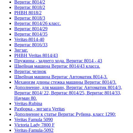
Веритас 8014/2
Веритас 8018/2
РНВН 8018/2
Веритас 8018/3
Веритас 8014/26 класс.
Веритас 8014/29
Веритас 8014/35
Veritas-8014-40
Веритас 8016/33
Зигзаг.
РНВН Veritas 8014/43
Пружины - заднего хода. Веритас 8014 - 43
Швейная машина Веритас 8014/43 класса.
Веритас челнок
Швейная машина Веритас Автоматик 8014-3.
Механизм длины стежка машины Веритас 8014/3.
Дополнение, для машин, Веритас Автоматик 8014/3,
Веритас 8014/ 22, Веритас 8014/25, Веритас 8014/33,
Науман 80.
Veritas-Rubina
Разборка - зигзага Veritas
Дополнение к статье Веритас Рубина, класс 1290:
Veritas Famula 5090
Victoria Lady 7800 F
Veritas-Famula-5092