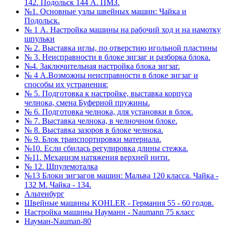
142. Подольск 144 А. ПМЗ.
№1. Основные узлы швейных машин: Чайка и
Подольск.
№ 1 А. Настройка машины на рабочий ход и на намотку
шпульки
№ 2. Выставка иглы, по отверстию игольной пластины
№ 3. Неисправности в блоке зигзаг и разборка блока.
№4. Заключительная настройка блока зигзаг.
№ 4 А.Возможны неисправности в блоке зигзаг и
способы их устранения:
№ 5. Подготовка к настройке, выставка корпуса
челнока, смена Буферной пружины.
№ 6. Подготовка челнока, для установки в блок.
№ 7. Выставка челнока, в челночном блоке.
№ 8. Выставка зазоров в блоке челнока.
№ 9. Блок транспортировки материала.
№10. Если сбилась регулировка длины стежка.
№11. Механизм натяжения верхней нити.
№ 12. Шпулемоталка
№13 Блоки зигзагов машин: Мальва 120 класса. Чайка -
132 М. Чайка - 134.
Альтенбург
Швейные машины KOHLER - Германия 55 - 60 годов.
Настройка машины Науманн - Naumann 75 класс
Науман-Nauman-80