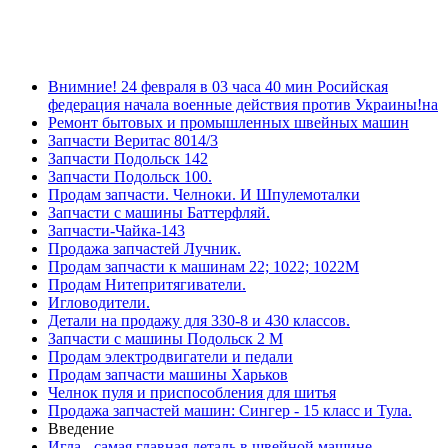
Внимние! 24 февраля в 03 часа 40 мин Росийская
федерация начала военные действия против Украины!на
Ремонт бытовых и промышленных швейных машин
Запчасти Веритас 8014/3
Запчасти Подольск 142
Запчасти Подольск 100.
Продам запчасти. Челноки. И Шпулемоталки
Запчасти с машины Баттерфляй.
Запчасти-Чайка-143
Продажа запчастей Лучник.
Продам запчасти к машинам 22; 1022; 1022М
Продам Нитепритягиватели.
Игловодители.
Детали на продажу для 330-8 и 430 классов.
Запчасти с машины Подольск 2 М
Продам электродвигатели и педали
Продам запчасти машины Харьков
Челнок пуля и приспособления для шитья
Продажа запчастей машин: Сингер - 15 класс и Тула.
Введение
Игла - самая главная деталь в швейной машине