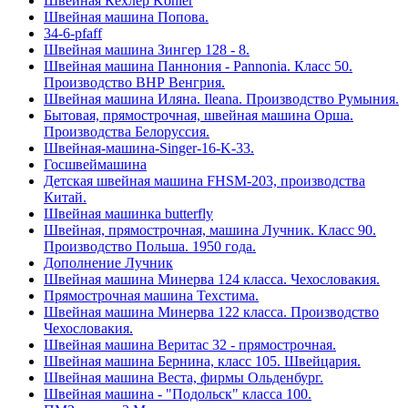
Швейная Кёхлер Kohler
Швейная машина Попова.
34-6-pfaff
Швейная машина Зингер 128 - 8.
Швейная машина Паннония - Pannonia. Класс 50.
Производство ВНР Венгрия.
Швейная машина Иляна. Ileana. Производство Румыния.
Бытовая, прямострочная, швейная машина Орша.
Производства Белоруссия.
Швейная-машина-Singer-16-K-33.
Госшвеймашина
Детская швейная машина FHSM-203, производства
Китай.
Швейная машинка butterfly
Швейная, прямострочная, машина Лучник. Класс 90.
Производство Польша. 1950 года.
Дополнение Лучник
Швейная машина Минерва 124 класса. Чехословакия.
Прямострочная машина Техстима.
Швейная машина Минерва 122 класса. Производство
Чехословакия.
Швейная машина Веритас 32 - прямострочная.
Швейная машина Бернина, класс 105. Швейцария.
Швейная машина Веста, фирмы Ольденбург.
Швейная машина - "Подольск" класса 100.