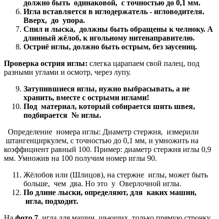
должно быть одинаковой, с точностью до 0,1 мм.
Игла вставляется в иглодержатель - игловодителя.
Вверх, до упора.
Спил и лыска, должны быть обращены к челноку. А
длинный жёлоб, к игольному нитенаправителю.
Остриё иглы, должно быть острым, без заусениц.
Проверка острия иглы:
слегка царапаем свой палец, под
разными углами и осмотр, через лупу.
Затупившиеся иглы, нужно выбрасывать, а не
хранить, вместе с острыми иглами!
Под материал, который собирается шить швея,
подбирается № иглы.
Определение номера иглы: Диаметр стержня, измерили
штангенциркулем, с точностью до 0,1 мм, и умножить на
коэффициент равный 100. Пример: диаметр стержня иглы 0,9
мм. Умножив на 100 получим номер иглы 90.
Жёлобов или (Шлицов), на стержне иглы, может быть
больше, чем два. Но это у Оверлочной иглы.
По длине лыски, определяют, для каких машин,
игла, подходит.
На
фото 7,
игла для машин, шьющих, только прямую строчку.