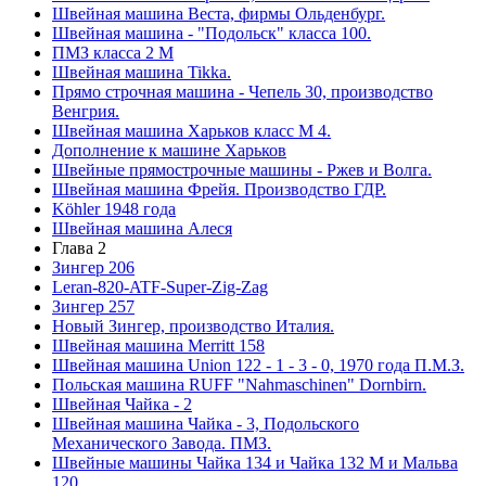
Швейная машина Веста, фирмы Ольденбург.
Швейная машина - "Подольск" класса 100.
ПМЗ класса 2 М
Швейная машина Tikka.
Прямо строчная машина - Чепель 30, производство
Венгрия.
Швейная машина Харьков класс М 4.
Дополнение к машине Харьков
Швейные прямострочные машины - Ржев и Волга.
Швейная машина Фрейя. Производство ГДР.
Köhler 1948 года
Швейная машина Алеся
Глава 2
Зингер 206
Leran-820-ATF-Super-Zig-Zag
Зингер 257
Новый Зингер, производство Италия.
Швейная машина Merritt 158
Швейная машина Union 122 - 1 - 3 - 0, 1970 года П.М.З.
Польская машина RUFF "Nahmaschinen" Dornbirn.
Швейная Чайка - 2
Швейная машина Чайка - 3, Подольского
Механического Завода. ПМЗ.
Швейные машины Чайка 134 и Чайка 132 М и Мальва
120.