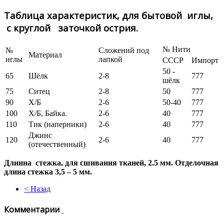
Таблица характеристик, для бытовой иглы,
с круглой заточкой острия.
№ Нити
№
Сложений под
Материал
иглы
лапкой
СССР
Импорт
50 -
65
Шёлк
2-8
777
шёлк
75
Ситец
2-8
50
777
90
Х/Б
2-6
50-40
777
100
Х/Б, Байка.
2-6
40
777
110
Тик (наперники)
2-6
40
777
Джинс
120
2-6
40
777
(отечественный)
Длинна стежка, для сшивания тканей, 2.5 мм. Отделочная
длина стежка 3,5 – 5 мм.
< Назад
Комментарии