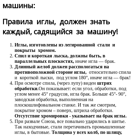
машины:
Правила иглы, должен знать
каждый, садящийся за машину!
Иглы, изготовлены из легированной стали и
покрыты хромом.
Спил и короткая лыска, должны быть, в
параллельных плоскостях,
иначе игла — брак.
Длинный желоб должен расспологаться на
противоположной стороне иглы,
относительно спила
и короткой лыски, под углом 180°, иначе игла — брак!
При осмотре спила, (через лупу) виден
штрих
обработки
.Он показывает: если угол, обработки, под
углом менее 45° градусов, игла брак. Больше 45°- 90°,
заводская обработка, выполненная на
плоскошлифовальном станке. И так же смотрим,
покрытие хромом – поверх, штриха обработки.
Отсутствие хромировки - указывает на брак иглы.
При развале Союза, все повально ударились в шитье.
Так находчивые, стали перетачивать промышленные
иглы, в бытовые.
Толщина у всех колб, по шлицу,