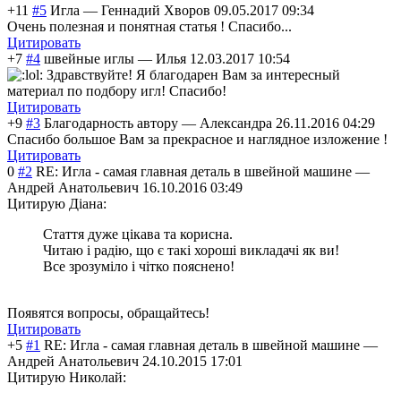
+11
#5
Игла
—
Геннадий Хворов
09.05.2017 09:34
Очень полезная и понятная статья ! Спасибо...
Цитировать
+7
#4
швейные иглы
—
Илья
12.03.2017 10:54
Здравствуйте! Я благодарен Вам за интересный
материал по подбору игл! Спасибо!
Цитировать
+9
#3
Благодарность автору
—
Александра
26.11.2016 04:29
Спасибо большое Вам за прекрасное и наглядное изложение !
Цитировать
0
#2
RE: Игла - самая главная деталь в швейной машине
—
Андрей Анатольевич
16.10.2016 03:49
Цитирую Діана:
Стаття дуже цікава та корисна.
Читаю і радію, що є такі хороші викладачі як ви!
Все зрозуміло і чітко пояснено!
Появятся вопросы, обращайтесь!
Цитировать
+5
#1
RE: Игла - самая главная деталь в швейной машине
—
Андрей Анатольевич
24.10.2015 17:01
Цитирую Николай: