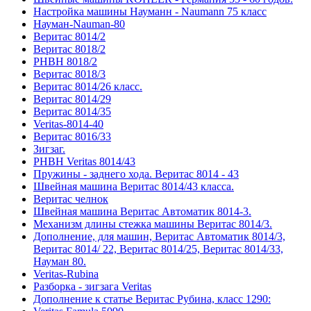
Настройка машины Науманн - Naumann 75 класс
Науман-Nauman-80
Веритас 8014/2
Веритас 8018/2
РНВН 8018/2
Веритас 8018/3
Веритас 8014/26 класс.
Веритас 8014/29
Веритас 8014/35
Veritas-8014-40
Веритас 8016/33
Зигзаг.
РНВН Veritas 8014/43
Пружины - заднего хода. Веритас 8014 - 43
Швейная машина Веритас 8014/43 класса.
Веритас челнок
Швейная машина Веритас Автоматик 8014-3.
Механизм длины стежка машины Веритас 8014/3.
Дополнение, для машин, Веритас Автоматик 8014/3,
Веритас 8014/ 22, Веритас 8014/25, Веритас 8014/33,
Науман 80.
Veritas-Rubina
Разборка - зигзага Veritas
Дополнение к статье Веритас Рубина, класс 1290: