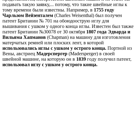
подавать такую заявку,... потому, что такие швейные иглы к
тому времени были известны. Например, в
1755 году
Чарльзом Вейзенталем
(Charles Weisenthal) был получен
патент Британии № 701 на обоюдоострую иглу для
вышивания с ушком у одного конца иглы. Известен был также
патент Британии №30078 от 30 октября
1807 года Эдварда и
Вильяма Хапманов
(Chapman) на машину для изготовления
матерчатых ремней или плоских лент, в которой
использовались иглы с ушком у острого конца.
Портной из
Вены, австриец
Мадерспергер
(Madersperger) в своей
швейной машине, на которую он в
1839
году получил патент,
использовал иглу с ушком у острого конца.