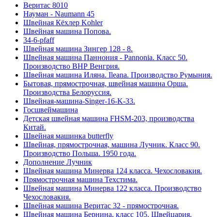
Веритас 8010
Науман - Naumann 45
Швейная Кёхлер Kohler
Швейная машина Попова.
34-6-pfaff
Швейная машина Зингер 128 - 8.
Швейная машина Паннония - Pannonia. Класс 50.
Производство ВНР Венгрия.
Швейная машина Иляна. Ileana. Производство Румыния.
Бытовая, прямострочная, швейная машина Орша.
Производства Белоруссия.
Швейная-машина-Singer-16-K-33.
Госшвеймашина
Детская швейная машина FHSM-203, производства
Китай.
Швейная машинка butterfly
Швейная, прямострочная, машина Лучник. Класс 90.
Производство Польша. 1950 года.
Дополнение Лучник
Швейная машина Минерва 124 класса. Чехословакия.
Прямострочная машина Техстима.
Швейная машина Минерва 122 класса. Производство
Чехословакия.
Швейная машина Веритас 32 - прямострочная.
Швейная машина Бернина, класс 105. Швейцария.