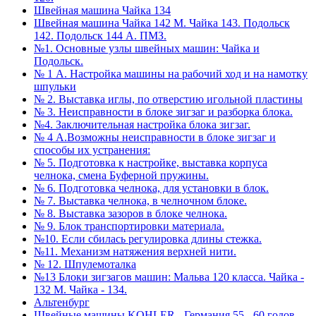
Швейная машина Чайка 134
Швейная машина Чайка 142 М. Чайка 143. Подольск
142. Подольск 144 А. ПМЗ.
№1. Основные узлы швейных машин: Чайка и
Подольск.
№ 1 А. Настройка машины на рабочий ход и на намотку
шпульки
№ 2. Выставка иглы, по отверстию игольной пластины
№ 3. Неисправности в блоке зигзаг и разборка блока.
№4. Заключительная настройка блока зигзаг.
№ 4 А.Возможны неисправности в блоке зигзаг и
способы их устранения:
№ 5. Подготовка к настройке, выставка корпуса
челнока, смена Буферной пружины.
№ 6. Подготовка челнока, для установки в блок.
№ 7. Выставка челнока, в челночном блоке.
№ 8. Выставка зазоров в блоке челнока.
№ 9. Блок транспортировки материала.
№10. Если сбилась регулировка длины стежка.
№11. Механизм натяжения верхней нити.
№ 12. Шпулемоталка
№13 Блоки зигзагов машин: Мальва 120 класса. Чайка -
132 М. Чайка - 134.
Альтенбург
Швейные машины KOHLER - Германия 55 - 60 годов.