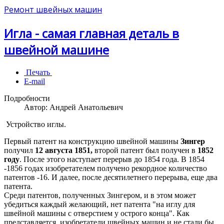
Ремонт швейных машин
Игла - самая главная деталь в
швейной машине
Печать
E-mail
Подробности
Автор:
Андрей Анатольевич
Устройство иглы.
Первый патент на конструкцию швейной машины
Зингер
получил
12 августа 1851,
второй патент был получен в
1852
году
. После этого наступает перерыв до 1854 года. В 1854
-1856 годах изобретателем получено рекордное количество
патентов -16. И далее, после десятилетнего перерыва, еще два
патента.
Среди патентов, полученных Зингером, и в этом может
убедиться каждый желающий, нет патента "на иглу для
швейной машины с отверстием у острого конца". Как
представляется, изобретатели швейных машин и не стали бы