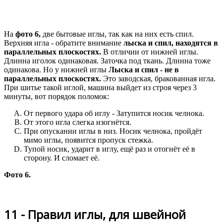
На
фото 6,
две бытовые иглы, так как на них есть спил.
Верхняя игла - обратите внимание
лыска и спил, находятся в
параллельных плоскостях.
В отличии от нижней иглы.
Длинна иголок одинаковая. Заточка под ткань. Длинна тоже
одинакова. Но у нижней иглы
Лыска и спил - не в
параллельных плоскостях.
Это заводская, бракованная игла.
При шитье такой иглой, машина выйдет из строя через 3
минуты, вот порядок поломок:
От первого удара об иглу - Затупится носик челнока.
От этого игла слегка изогнётся.
При опускании иглы в низ. Носик челнока, пройдёт
мимо иглы, появится пропуск стежка.
Тупой носик, ударит в иглу, ещё раз и отогнёт её в
сторону. И сломает её.
Фото 6.
11 - Правил иглы, для швейной