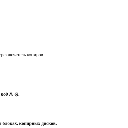
ереключатель копиров.
 под № 6)
.
м блоках, копирных дисков.