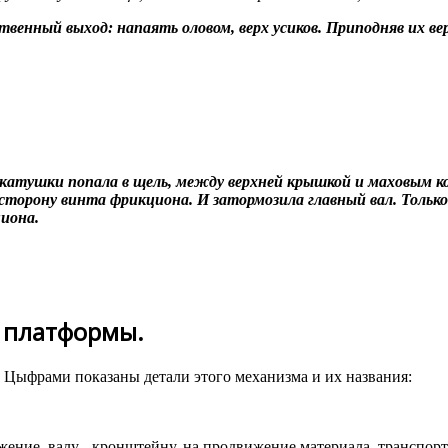
твенный выход: напаять оловом, верх усиков. Приподняв их вер
катушки попала в щель, между верхней крышкой и маховым ко
в сторону винта фрикциона. И затормозила главный вал. Толь
иона.
 платформы.
Цыфрами показаны детали этого механизма и их названия:
жение, валу - кронщтейну, на продвижение материала, транспор