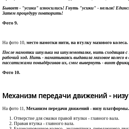
Бывает - "усики" износились! Гнуть "усики" - нельзя! Единс
Затем процедуру повторить!
Фото 9.
На фото 10,
место намотки нити, на втулку махового колеса.
После намотки шпульки на шпулемоталке, нить сходящая с 
рабочий ход. Нить - наматываясь выдавила маховое колесо 
пассатижами повыдёргивав их, смог вывернуть - винт фрикц
Фото 10.
Механизм передачи движений - низу
На фото 11,
Механизм передачи движений - низу платформы.
Отверстие для смазки правой втулки - главного вала.
Правая втулка - главного вала.
Балансировочное колесо - эксцентрика, передающего дви