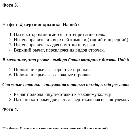
Фото 3.
На фото 4,
верхняя крышка. На ней :
Паз в котором двигается - нитепритягиватель.
Нитенаправители - верхней крышки (задний и передний)
Нитенаправитель - для намотки шпульки.
Верхний рычаг, переключения видов строчек.
В механике, это рычаг - выбора блока копирных дисков. Под 
Положение рычага - простые строчки.
Положение рычага - сложные строчки.
Сложные строчки - получаются только тогда, когда регулят
Рычаг подвода шпулемоталки к маховому колесу.
Паз - по которому двигается - вертикальная ось шпулемот
Фото 4.
На фото 5
, вид на механизм, под верхней крышкой.