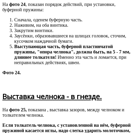
На
фото 24
, показан порядок действий, при установки,
буферной пружины:
Сначала, оденем буферную часть.
Наживим, на оба винтика.
Закрутим винтики.
Заусёнки, образовавшиеся на шлицах головок, сточим,
кусочком наждачной бумаги.
Выступающая часть, буферной пластинчатой
пружины, "опора челнока", должна быть, на 5 - 7 мм,
длиннее толкателя!
Именно эта часть и ломается, при
неправильных действиях, швеи.
Фото 24.
Выставка челнока - в гнезде.
На
фото 25,
показана , выставка зазоров, между челноком и
толкателем челнока.
Если толкатель челнока, с установленной на нём, буферной
пружиной касается иглы, надо слегка ударить молоточком,