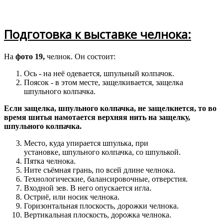
Подготовка к выставке челнока:
На
фото 19,
челнок. Он состоит:
Ось - на неё одевается, шпульный колпачок.
Поясок - в этом месте, защелкивается, защелка
шпульного колпачка.
Если защелка, шпульного колпачка, не защелкнется, то во
время шитья намотается верхняя нить на защелку,
шпульного колпачка.
Место, куда упирается шпулька, при
установке, шпульного колпачка, со шпулькой.
Пятка челнока.
Ните съёмная грань, по всей длине челнока.
Технологические, балансировочные, отверстия.
Входной зев. В него опускается игла.
Остриё, или носик челнока.
Горизонтальная плоскость, дорожки челнока.
Вертикальная плоскость, дорожка челнока.