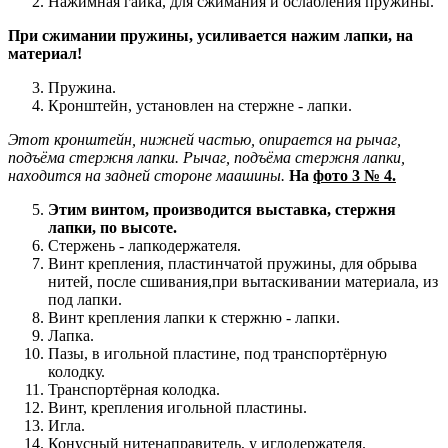
Нажимная гайка, для сжимания и ослабления пружины.
При сжимании пружины, усиливается нажим лапки, на
материал!
Пружина.
Кронштейн, установлен на стержне - лапки.
Этот кронштейн, нижней частью, опирается на рычаг,
подъёма стержня лапки. Рычаг, подъёма стержня лапки,
находится на задней стороне маашины.
На
фото 3 № 4.
Этим винтом, производится выставка, стержня
лапки, по высоте.
Стержень - лапкодержателя.
Винт крепления, пластинчатой пружины, для обрыва
нитей, после сшивания,при вытаскивании материала, из
под лапки.
Винт крепления лапки к стержню - лапки.
Лапка.
Пазы, в игольной пластине, под транспортёрную
колодку.
Транспортёрная колодка.
Винт, крепления игольной пластины.
Игла.
Конусный нитенаправитель, у иглодержателя.