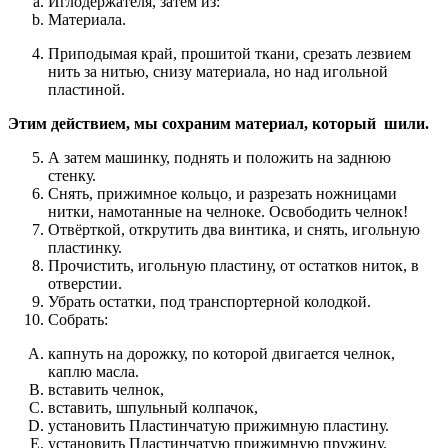
Иглодержателя, затем из:
Материала.
Приподымая край, прошитой ткани, срезать лезвием
нить за нитью, снизу материала, но над игольной
пластиной.
Этим действием, мы сохраним материал, который шили.
А затем машинку, поднять и положить на заднюю
стенку.
Снять, прижимное кольцо, и разрезать ножницами
нитки, намотанные на челноке. Освободить челнок!
Отвёрткой, открутить два винтика, и снять, игольную
пластинку.
Прочистить, игольную пластину, от остатков ниток, в
отверстии.
Убрать остатки, под транспортерной колодкой.
Собрать:
капнуть на дорожку, по которой двигается челнок,
каплю масла.
вставить челнок,
вставить, шпульный колпачок,
установить Пластинчатую прижимную пластину.
установить Пластинчатую прижимную пружину.