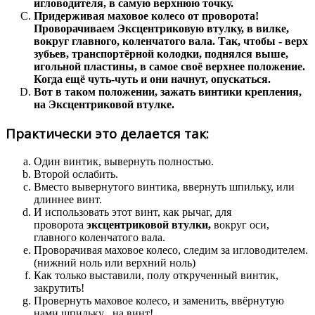
игловодителя, в самую верхнюю точку.
Придерживая маховое колесо от проворота!
Проворачиваем Эксцентриковую втулку, в вилке,
вокруг главного, коленчатого вала. Так, чтобы - верх
зубьев, транспортёрной колодки, поднялся выше,
игольной пластины, в самое своё верхнее положение.
Когда ещё чуть-чуть и они начнут, опускаться.
Вот в таком положении, зажать винтики крепления,
на
Эксцентриковой втулке.
Практически это делается так:
Один винтик, вывернуть полностью.
Второй ослабить.
Вместо вывернутого винтика, ввернуть шпильку, или
длиннее винт.
И использовать этот винт, как рычаг, для
проворота
эксцентриковой втулки,
вокруг оси,
главного коленчатого вала.
Проворачивая маховое колесо, следим за игловодителем.
(нижний ноль или верхний ноль)
Как только выставили, полу открученный винтик,
закрутить!
Провернуть маховое колесо, и заменить, ввёрнутую
нами шпильку , на винт!