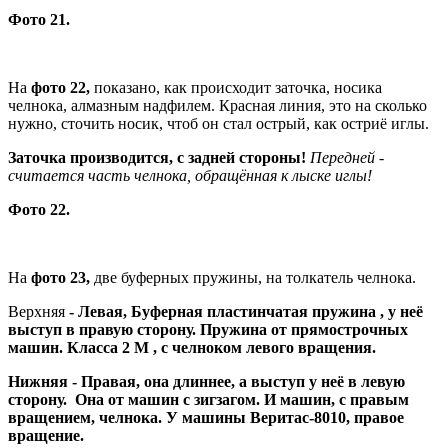
Фото 21.
На
фото 22,
показано, как происходит заточка, носика
челнока, алмазным надфилем. Красная линия, это на сколько
нужно, сточить носик, чтоб он стал острый, как остриё иглы.
Заточка производится, с задней стороны!
Передней -
считается часть челнока, обращённая к лыске иглы!
Фото 22.
На
фото 23,
две буферных пружины, на толкатель челнока.
Верхняя
- Левая, Буферная пластинчатая пружина , у неё
выступ в правую сторону. Пружина от прямострочных
машин. Класса 2 М , с челноком левого вращения.
Нижняя - Правая, она длиннее, а выступ у неё в левую
сторону. Она от машин с зигзагом. И машин, с правым
вращением, челнока. У машины Веритас-8010, правое
вращение.