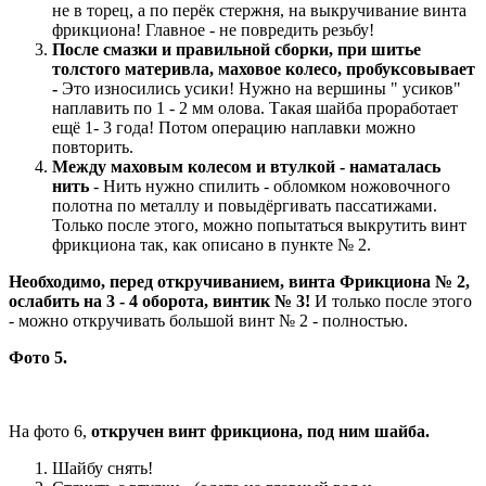
не в торец, а по перёк стержня, на выкручивание винта
фрикциона! Главное - не повредить резьбу!
После смазки и правильной сборки, при шитье
толстого материвла, маховое колесо, пробуксовывает
-
Это износились усики! Нужно на вершины " усиков"
наплавить по 1 - 2 мм олова. Такая шайба проработает
ещё 1- 3 года! Потом операцию наплавки можно
повторить.
Между маховым колесом и втулкой - наматалась
нить
- Нить нужно спилить - обломком ножовочного
полотна по металлу и повыдёргивать пассатижами.
Только после этого, можно попытаться выкрутить винт
фрикциона так, как описано в пункте № 2.
Необходимо, перед откручиванием, винта Фрикциона № 2,
ослабить на 3 - 4 оборота, винтик № 3!
И только после этого
- можно откручивать большой винт № 2 - полностью.
Фото 5.
На фото 6,
откручен винт фрикциона, под ним шайба.
Шайбу снять!