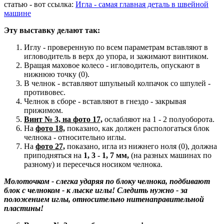
статью - вот ссылка:
Игла - самая главная деталь в швейной
машине
Эту выставку делают так:
Иглу - проверенную по всем параметрам вставляют в
игловодитель в верх до упора, и зажимают винтиком.
Вращая маховое колесо - игловодитель, опускают в
нижнюю точку (0).
В челнок - вставляют шпульный колпачок со шпулей -
противовес.
Челнок в сборе - вставляют в гнездо - закрывая
прижимом.
Винт № 3, на фото 17,
ослабляют на 1 - 2 полуоборота.
На
фото 18,
показано, как должен распологаться блок
челнока - относительно иглы.
На
фото 27,
показано, игла из нижнего ноля (0), должна
приподняться на
1, 3 - 1, 7 мм,
(на разных машинах по
разному) и пересечься носиком челнока.
Молоточком - слегка ударяя по блоку челнока, подбивают
блок с челноком - к лыске иглы! Следить нужно - за
положением иглы, относительно нитенаправительной
пластины!