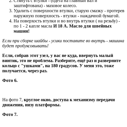
Стянуть с втулки - (одета на главный вал и
заштифтована) - маховое колесо.
Удалить с поверхности втулки, старую смазку - протерев
наружную поверхность - втулки - наждачной бумагой.
На поверхость втулки и во внутрь втулки ( на резьбу) -
по 1 - 2 капле масла
И 18 А. Масло для швейных
машин!
Если при сборке шайбы - усики поставите во внутрь - машина
будет пробуксовывать!
Если, собрав этот узел, у вас не куда, ввернуть малый
винтик, это не проблема. Разберите, ещё раз и разверните
кольцо с "ушками", на 180 градусов. У меня это, тоже
получается, через раз.
Фото 6.
На фото 7,
круглое окно, доступа к механизму передачи
движения, низу платформы.
Фото 7.