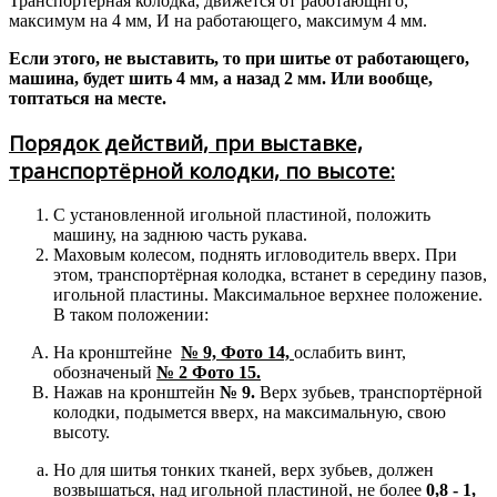
Транспортёрная колодка, движется от работающнго,
максимум на 4 мм, И на работающего, максимум 4 мм.
Если этого, не выставить, то при шитье от работающего,
машина, будет шить 4 мм, а назад 2 мм. Или вообще,
топтаться на месте.
Порядок действий, при выставке,
транспортёрной колодки, по высоте:
С установленной игольной пластиной, положить
машину, на заднюю часть рукава.
Маховым колесом, поднять игловодитель вверх. При
этом, транспортёрная колодка, встанет в середину пазов,
игольной пластины. Максимальное верхнее положение.
В таком положении:
На кронштейне
№ 9, Фото 14,
ослабить винт,
обозначеный
№ 2 Фото 15.
Нажав на кронштейн
№ 9.
Верх зубьев, транспортёрной
колодки, подымется вверх, на максимальную, свою
высоту.
Но для шитья тонких тканей, верх зубьев, должен
возвышаться, над игольной пластиной, не более
0,8 - 1,