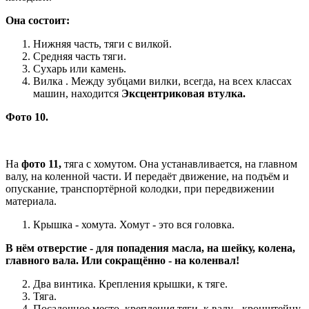
Она состоит:
Нижняя часть, тяги с вилкой.
Средняя часть тяги.
Сухарь или камень.
Вилка . Между зубцами вилки, всегда, на всех классах
машин, находится
Эксцентриковая втулка.
Фото 10.
На
фото 11,
тяга с хомутом. Она устанавливается, на главном
валу, на коленной части. И передаёт движение, на подъём и
опускание, транспортёрной колодки, при передвижении
материала.
Крышка - хомута. Хомут - это вся головка.
В нём отверстие - для попадения масла, на шейку, колена,
главного вала. Или сокращённо - на коленвал!
Два винтика. Крепления крышки, к тяге.
Тяга.
Посадочное место, крепления тяги, к валу - кронштейну,