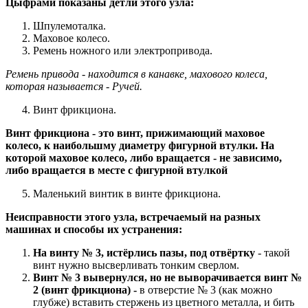
Цыфрами показаны детли этого узла:
Шпулемоталка.
Маховое колесо.
Ремень ножного или электропривода.
Ремень привода - находится в канавке, махового колеса,
которая называется - Ручей.
Винт фрикциона.
Винт фрикциона - это винт, прижимающий маховое
колесо, к наибольшму диаметру фигурной втулки. На
которой маховое колесо, либо вращается - не зависимо,
либо вращается в месте с фигурной втулкой
Маленький винтик в винте фрикциона.
Неисправности этого узла, встречаемый на разных
машинах и способы их устранения:
На винту № 3, истёрлись пазы, под отвёртку
- такой
винт нужно высверливать тонким сверлом.
Винт № 3 вывернулся, но не выворачивается винт №
2 (винт фрикциона) -
в отверстие № 3 (как можно
глубже) вставить стержень из цветного металла, и бить