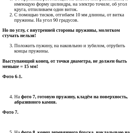
имеющую форму цилиндра, на электро точиле, об угол
круга, отпиливаем один виток.
С помощью тисков, отгибаем 10 мм длинны, от витка
пружины. На угол 90 градусов.
Но по углу, с внутренней стороны пружины, молотком
стучать нельзя!
Положить пужину, на наковльню и зубилом, отрубить
концы пружины.
Выступающий конец, от точки диаметра, не должен быть
меньше = 15 мм!
Фото 6-1.
На
фото 7, готовую пружину, кладём на поверхность,
абразивного камня.
Фото 7.
На
фото 8, конец деревянного бруска, накладываю на