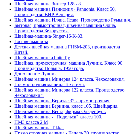
Швейная машина Зингер 128 - 8.
Швейная машина Паннония - Pannonia. Класс 50.
Производство ВНР Венгрия.
Швейная машина Иляна. Ileana. Производство Румыния.
Бытовая, прямострочная, швейная машина Орша.
Производства Белоруссия.
Швейная-машина-Singer-16-K-33.
Госшвеймашина
Детская швейная машина FHSM-203, производства
Китай.
Швейная машинка butterfly
Швейная, прямострочная, машина Лучник. Класс 90.
Производство Польша. 1950 года.
Дополнение Лучник
Швейная машина Минерва 124 класса. Чехословакия.
Прямострочная машина Техстима.
Швейная машина Минерва 122 класса. Производство
Чехословакия.
Швейная машина Веритас 32 - прямострочная.
Швейная машина Бернина, класс 105. Швейцария.
Швейная машина Веста, фирмы Ольденбург.
Швейная машина - "Подольск" класса 100.
ПМЗ класса 2 М
Швейная машина Tikka.
Прямо строчная машина - Чепель 30, производство