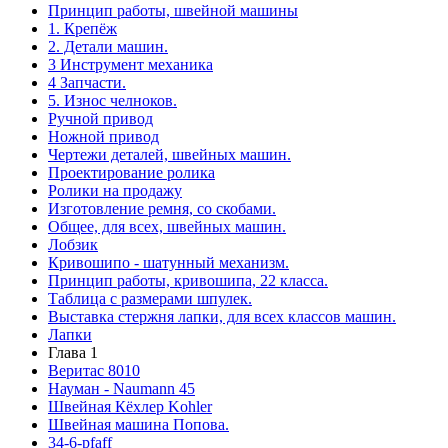
Принцип работы, швейной машины
1. Крепёж
2. Детали машин.
3 Инструмент механика
4 Запчасти.
5. Износ челноков.
Ручной привод
Ножной привод
Чертежи деталей, швейных машин.
Проектирование ролика
Ролики на продажу
Изготовление ремня, со скобами.
Общее, для всех, швейных машин.
Лобзик
Кривошипо - шатунный механизм.
Принцип работы, кривошипа, 22 класса.
Таблица с размерами шпулек.
Выставка стержня лапки, для всех классов машин.
Лапки
Глава 1
Веритас 8010
Науман - Naumann 45
Швейная Кёхлер Kohler
Швейная машина Попова.
34-6-pfaff