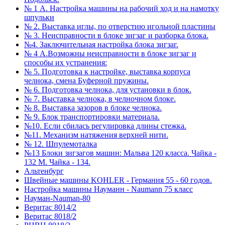
№ 1 А. Настройка машины на рабочий ход и на намотку
шпульки
№ 2. Выставка иглы, по отверстию игольной пластины
№ 3. Неисправности в блоке зигзаг и разборка блока.
№4. Заключительная настройка блока зигзаг.
№ 4 А.Возможны неисправности в блоке зигзаг и
способы их устранения:
№ 5. Подготовка к настройке, выставка корпуса
челнока, смена Буферной пружины.
№ 6. Подготовка челнока, для установки в блок.
№ 7. Выставка челнока, в челночном блоке.
№ 8. Выставка зазоров в блоке челнока.
№ 9. Блок транспортировки материала.
№10. Если сбилась регулировка длины стежка.
№11. Механизм натяжения верхней нити.
№ 12. Шпулемоталка
№13 Блоки зигзагов машин: Мальва 120 класса. Чайка -
132 М. Чайка - 134.
Альтенбург
Швейные машины KOHLER - Германия 55 - 60 годов.
Настройка машины Науманн - Naumann 75 класс
Науман-Nauman-80
Веритас 8014/2
Веритас 8018/2