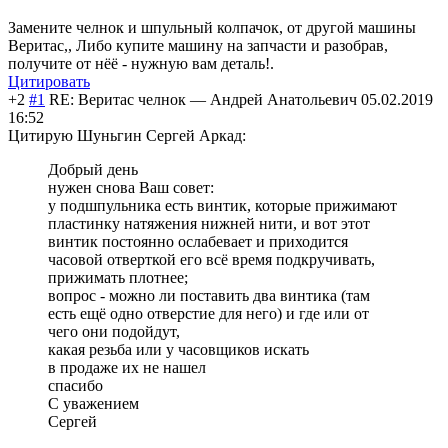
Замените челнок и шпульный колпачок, от другой машины
Веритас,, Либо купите машину на запчасти и разобрав,
получите от нёё - нужную вам деталь!.
Цитировать
+2
#1
RE: Веритас челнок
—
Андрей Анатольевич
05.02.2019
16:52
Цитирую Шуньгин Сергей Аркад:
Добрый день
нужен снова Ваш совет:
у подшпульника есть винтик, которые прижимают
пластинку натяжения нижней нити, и вот этот
винтик постоянно ослабевает и приходится
часовой отверткой его всё время подкручивать,
прижимать плотнее;
вопрос - можно ли поставить два винтика (там
есть ещё одно отверстие для него) и где или от
чего они подойдут,
какая резьба или у часовщиков искать
в продаже их не нашел
спасибо
С уважением
Сергей