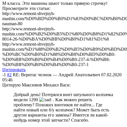
М класса. Эти машины шьют только прямую строчку!
Просмотрите эти статьи:
http://www.remont-shvejnyh-
mashin.com/%D0%BD%D0%B0%D1%83%D0%BC%D0%B0%D
nauman-80
http://www.remont-shvejnyh-
mashin.com/%D0%B2%D0%B5%D1%80%D0%B8%D1%82%D0
8014-26-%D0%BA%D0%BB%D0%B0%D1%81%D1%8
http://www.remont-shvejnyh-
mashin.com/%D1%88%D0%B2%D0%B5%D0%B9%D0%BD%D0
%D0%BC%D0%B0%D1%88%D0%B8%D0%BD%D0%B0-
%D0%BB%D0%B0%D0%B4%D0%B0-237-4-%D0%B8-
%D0%BB%D0%B0%D0%B4%D0%B0-237-1
Цитировать
-1
#2
RE: Веритас челнок
—
Андрей Анатольевич
07.02.2020
05:46
Цитирую Максимов Михаил Васи:
Добрый день! Потерялся винт шпульного колпачка
модели 1290
. Как можно решить
проблему? Похожих винтиков не найти... Где
найти новый или б/у колпачок? Может быть есть
другие варианты его замены? Имеется ли какой-
нибудь номер этой запчасти? Спасибо.