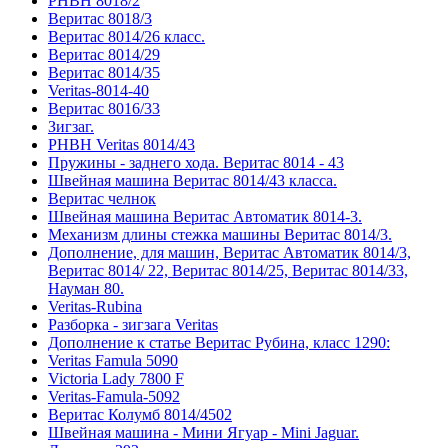
РНВН 8018/2
Веритас 8018/3
Веритас 8014/26 класс.
Веритас 8014/29
Веритас 8014/35
Veritas-8014-40
Веритас 8016/33
Зигзаг.
РНВН Veritas 8014/43
Пружины - заднего хода. Веритас 8014 - 43
Швейная машина Веритас 8014/43 класса.
Веритас челнок
Швейная машина Веритас Автоматик 8014-3.
Механизм длины стежка машины Веритас 8014/3.
Дополнение, для машин, Веритас Автоматик 8014/3,
Веритас 8014/ 22, Веритас 8014/25, Веритас 8014/33,
Науман 80.
Veritas-Rubina
Разборка - зигзага Veritas
Дополнение к статье Веритас Рубина, класс 1290:
Veritas Famula 5090
Victoria Lady 7800 F
Veritas-Famula-5092
Веритас Колумб 8014/4502
Швейная машина - Мини Ягуар - Mini Jaguar.