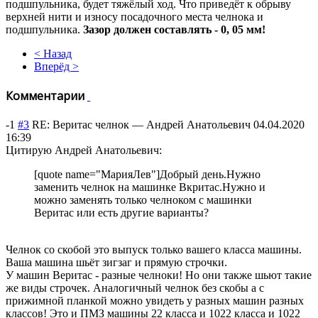
подшпульника, будет тяжёлый ход. Что приведёт к обрыву
верхней нити и износу посадочного места челнока и
подшпульника.
Зазор должен составлять - 0, 05 мм!
< Назад
Вперёд >
Комментарии
-1
#3
RE: Веритас челнок
—
Андрей Анатольевич
04.04.2020
16:39
Цитирую Андрей Анатольевич:
[quote name="МарияЛев"]Добрый день.Нужно
заменить челнок на машинке Вкритас.Нужно и
можно заменять только челноком с машинки
Веритас или есть другие варианты?
Челнок со скобой это выпуск только вашего класса машины.
Ваша машина шьёт зигзаг и прямую строчки.
У машин Веритас - разные челноки! Но они также шьют такие
же виды строчек. Аналогичный челнок без скобы а с
прижимной планкой можно увидеть у разных машин разных
классов! Это и ПМЗ машины 22 класса и 1022 класса и 1022